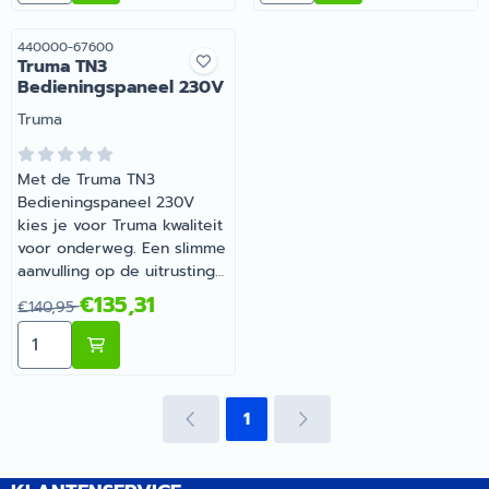
juiste keuze? Barsema
caravanonderdelen, vind je
Recreatie denkt graag met
het juiste artikel met
Artikelnummer
440000-67600
Truma TN3
je mee.
persoonlijk advies.
Bedieningspaneel 230V
Merk:
Truma
Met de Truma TN3
Bedieningspaneel 230V
kies je voor Truma kwaliteit
voor onderweg. Een slimme
aanvulling op de uitrusting
van je camper of caravan.
Van 140,95 voor 135,31
€135,31
€140,95
Barsema Recreatie levert
Aantal kiezen voor Truma TN3 Bedieningspaneel 230V
camper-, caravan- en
campingonderdelen met
deskundig advies.
1