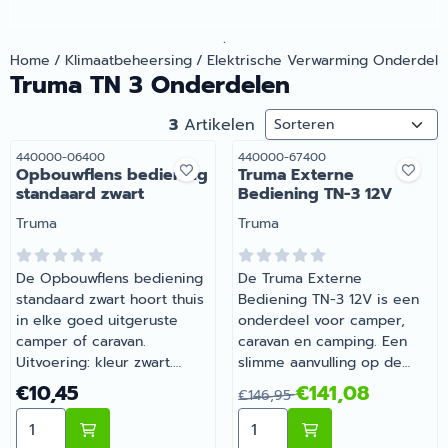
.
Home
/
Klimaatbeheersing
/
Elektrische Verwarming Onderdele
Truma TN 3 Onderdelen
Sorteermethode
3
Artikelen
Artikelnummer
Artikelnummer
440000-06400
440000-67400
Opbouwflens bediening
Truma Externe
standaard zwart
Bediening TN-3 12V
Merk:
Merk:
Truma
Truma
De Opbouwflens bediening
De Truma Externe
standaard zwart hoort thuis
Bediening TN-3 12V is een
in elke goed uitgeruste
onderdeel voor camper,
camper of caravan.
caravan en camping. Een
Uitvoering: kleur zwart.
slimme aanvulling op de
Onmisbaar voor wie
uitrusting van je camper of
Prijs: 10,45
Van 146,95 voor 141,08
€10,45
€141,08
€146,95
comfortabel op pad gaat
caravan. Bij Barsema
Aantal kiezen voor Opbouwflens bediening standaard 
Aantal kiezen voor Truma 
met de camper of caravan.
Recreatie, specialist in
Heb je vragen over de
camper- en