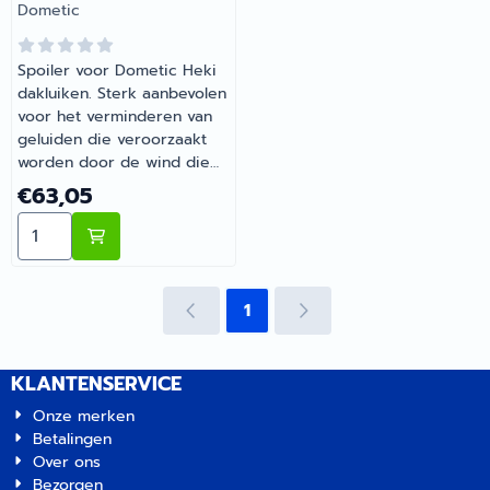
Merk:
Dometic
Spoiler voor Dometic Heki
dakluiken. Sterk aanbevolen
voor het verminderen van
geluiden die veroorzaakt
worden door de wind die
over het dakluik waait. |
Prijs: 63,05
€63,05
Dometic Heki Spoiler
Aantal kiezen voor Dometic Heki Spoiler 570mm
570mm | Artikelnummer
0401120
1
KLANTENSERVICE
Onze merken
Betalingen
Over ons
Bezorgen