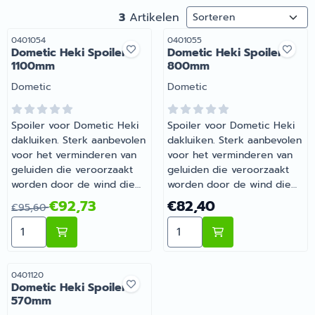
Sorteermethode
3
Artikelen
Artikelnummer
Artikelnummer
0401054
0401055
Dometic Heki Spoiler
Dometic Heki Spoiler
1100mm
800mm
Merk:
Merk:
Dometic
Dometic
Spoiler voor Dometic Heki
Spoiler voor Dometic Heki
dakluiken. Sterk aanbevolen
dakluiken. Sterk aanbevolen
voor het verminderen van
voor het verminderen van
geluiden die veroorzaakt
geluiden die veroorzaakt
worden door de wind die
worden door de wind die
over het dakluik waait. |
over het dakluik waait. |
Van 95,60 voor 92,73
Prijs: 82,40
€92,73
€82,40
€95,60
Dometic Heki Spoiler
Dometic Heki Spoiler
Aantal kiezen voor Dometic Heki Spoiler 1100mm
Aantal kiezen voor Domet
1100mm | Artikelnummer
800mm | Artikelnummer
0401054
0401055
Artikelnummer
0401120
Dometic Heki Spoiler
570mm