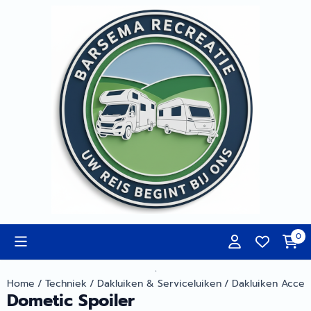
Cookievoorkeuren zijn momenteel gesloten.
0
.
Home
/
Techniek
/
Dakluiken & Serviceluiken
/
Dakluiken Acces
Dometic Spoiler