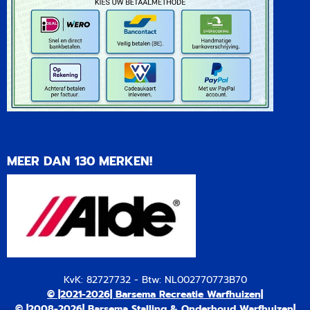
MEER DAN 130 MERKEN!
KvK: 82727732 - Btw: NL002770773B70
© |2021-2026| Barsema Recreatie Warfhuizen|
© |2008-2026| Barsema Stalling & Onderhoud Warfhuizen|