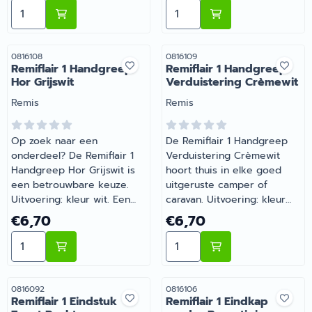
Aantal kiezen voor Remiflair 1 Eindkap zonder Bevestigi
Aantal kiezen voor Remifl
caravan. Barsema Recreatie
levert camper-, caravan- en
campingonderdelen met
deskundig advies.
Artikelnummer
Artikelnummer
0816108
0816109
Remiflair 1 Handgreep
Remiflair 1 Handgreep
Hor Grijswit
Verduistering Crèmewit
Merk:
Merk:
Remis
Remis
Op zoek naar een
De Remiflair 1 Handgreep
onderdeel? De Remiflair 1
Verduistering Crèmewit
Handgreep Hor Grijswit is
hoort thuis in elke goed
een betrouwbare keuze.
uitgeruste camper of
Uitvoering: kleur wit. Een
caravan. Uitvoering: kleur
slimme aanvulling op de
wit. Gemaakt voor dagelijks
Prijs: 6,70
Prijs: 6,70
€6,70
€6,70
uitrusting van je camper of
gebruik tijdens je vakanties
Aantal kiezen voor Remiflair 1 Handgreep Hor Grijswit
Aantal kiezen voor Remifl
caravan. Bestel dit
en weekendtrips. Heb je
onderdeel eenvoudig online
vragen over de juiste
bij Barsema Recreatie, jouw
keuze? Barsema Recreatie
recreatiespecialist.
denkt graag met je mee.
Artikelnummer
Artikelnummer
0816092
0816106
Remiflair 1 Eindstuk
Remiflair 1 Eindkap