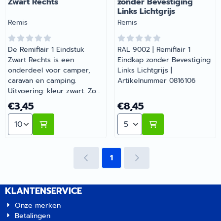
Zwart Rechts
zonder Bevestiging
Links Lichtgrijs
Merk:
Merk:
Remis
Remis
De Remiflair 1 Eindstuk
RAL 9002 | Remiflair 1
Zwart Rechts is een
Eindkap zonder Bevestiging
onderdeel voor camper,
Links Lichtgrijs |
caravan en camping.
Artikelnummer 0816106
Uitvoering: kleur zwart. Zo
blijft je camper of caravan
Prijs: 3,45
Prijs: 8,45
€3,45
€8,45
goed onderhouden en
Aantal kiezen voor Remiflair 1 Eindstuk Zwart Rechts
Aantal kiezen voor Remiflai
compleet. Bij Barsema
Recreatie, specialist in
camper- en
caravanonderdelen, vind je
1
het juiste artikel met
persoonlijk advies.
KLANTENSERVICE
Onze merken
Betalingen