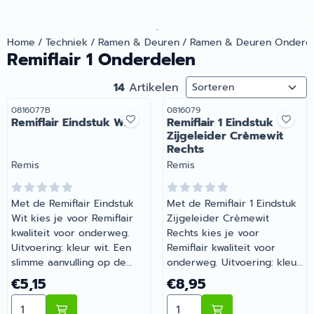
.
Home
/
Techniek
/
Ramen & Deuren
/
Ramen & Deuren Onderd
Remiflair 1 Onderdelen
Sorteermethode
14
Artikelen
Artikelnummer
Artikelnummer
0816077B
0816079
Remiflair Eindstuk Wit
Remiflair 1 Eindstuk
Zijgeleider Crèmewit
Rechts
Merk:
Merk:
Remis
Remis
Met de Remiflair Eindstuk
Met de Remiflair 1 Eindstuk
Wit kies je voor Remiflair
Zijgeleider Crèmewit
kwaliteit voor onderweg.
Rechts kies je voor
Uitvoering: kleur wit. Een
Remiflair kwaliteit voor
slimme aanvulling op de
onderweg. Uitvoering: kleur
uitrusting van je camper of
wit. Een slimme aanvulling
Prijs: 5,15
Prijs: 8,95
€5,15
€8,95
caravan. Barsema Recreatie
op de uitrusting van je
Aantal kiezen voor Remiflair Eindstuk Wit
Aantal kiezen voor Remifla
levert camper-, caravan- en
camper of caravan. Barsema