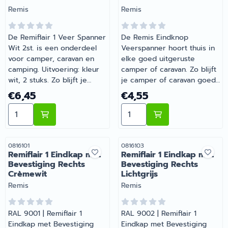
Merk:
Merk:
Remis
Remis
De Remiflair 1 Veer Spanner
De Remis Eindknop
Wit 2st. is een onderdeel
Veerspanner hoort thuis in
voor camper, caravan en
elke goed uitgeruste
camping. Uitvoering: kleur
camper of caravan. Zo blijft
wit, 2 stuks. Zo blijft je
je camper of caravan goed
camper of caravan goed
onderhouden en compleet.
Prijs: 6,45
Prijs: 4,55
€6,45
€4,55
onderhouden en compleet.
Heb je vragen over de
Aantal kiezen voor Remiflair 1 Veer Spanner Wit 2st.
Aantal kiezen voor Remis
Bij Barsema Recreatie,
juiste keuze? Barsema
specialist in camper- en
Recreatie denkt graag met
caravanonderdelen, vind je
je mee.
het juiste artikel met
Artikelnummer
Artikelnummer
0816101
0816103
Remiflair 1 Eindkap met
Remiflair 1 Eindkap met
persoonlijk advies.
Bevestiging Rechts
Bevestiging Rechts
Crèmewit
Lichtgrijs
Merk:
Merk:
Remis
Remis
RAL 9001 | Remiflair 1
RAL 9002 | Remiflair 1
Eindkap met Bevestiging
Eindkap met Bevestiging