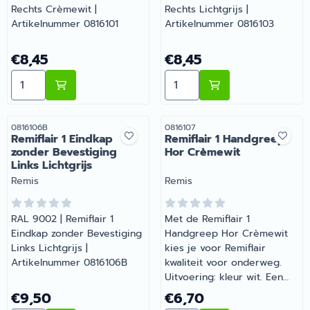
Rechts Crèmewit |
Rechts Lichtgrijs |
Artikelnummer 0816101
Artikelnummer 0816103
Prijs: 8,45
Prijs: 8,45
€8,45
€8,45
Aantal kiezen voor Remiflair 1 Eindkap met Bevestigin
Aantal kiezen voor Remifla
Artikelnummer
Artikelnummer
0816106B
0816107
Remiflair 1 Eindkap
Remiflair 1 Handgreep
zonder Bevestiging
Hor Crèmewit
Links Lichtgrijs
Merk:
Merk:
Remis
Remis
RAL 9002 | Remiflair 1
Met de Remiflair 1
Eindkap zonder Bevestiging
Handgreep Hor Crèmewit
Links Lichtgrijs |
kies je voor Remiflair
Artikelnummer 0816106B
kwaliteit voor onderweg.
Uitvoering: kleur wit. Een
slimme aanvulling op de
Prijs: 9,50
Prijs: 6,70
€9,50
€6,70
uitrusting van je camper of