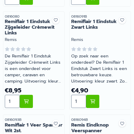
campingonderdelen met
Recreatie levert camper-,
deskundig advies.
caravan- en
campingonderdelen met
Artikelnummer
Artikelnummer
0816080
0816091B
Remiflair 1 Eindstuk
Remiflair 1 Eindstuk
deskundig advies.
Zijgeleider Crèmewit
Zwart Links
Links
Merk:
Merk:
Remis
Remis
De Remiflair 1 Eindstuk
Op zoek naar een
Zijgeleider Crèmewit Links
onderdeel? De Remiflair 1
is een onderdeel voor
Eindstuk Zwart Links is een
camper, caravan en
betrouwbare keuze.
camping. Uitvoering: kleur
Uitvoering: kleur zwart. Zo
wit. Een slimme aanvulling
blijft je camper of caravan
Prijs: 8,95
Prijs: 4,90
€8,95
€4,90
op de uitrusting van je
goed onderhouden en
Aantal kiezen voor Remiflair 1 Eindstuk Zijgeleider Crè
Aantal kiezen voor Remiflai
camper of caravan. Bij
compleet. Bestel dit
Barsema Recreatie,
onderdeel eenvoudig online
specialist in camper- en
bij Barsema Recreatie, jouw
caravanonderdelen, vind je
recreatiespecialist.
Artikelnummer
Artikelnummer
0816093B
0816094B
Remiflair 1 Veer Spanner
Remis Eindknop
het juiste artikel met
Wit 2st.
Veerspanner
persoonlijk advies.