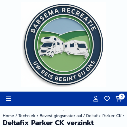
Cookievoorkeuren zijn momenteel gesloten.
0
.
Home
/
Techniek
/
Bevestigingsmateriaal
/
Deltafix Parker CK ve
Deltafix Parker CK verzinkt