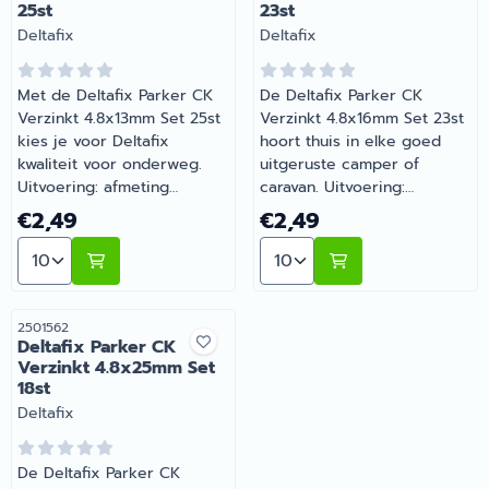
25st
23st
Merk:
Merk:
Deltafix
Deltafix
Met de Deltafix Parker CK
De Deltafix Parker CK
Verzinkt 4.8x13mm Set 25st
Verzinkt 4.8x16mm Set 23st
kies je voor Deltafix
hoort thuis in elke goed
kwaliteit voor onderweg.
uitgeruste camper of
Uitvoering: afmeting
caravan. Uitvoering:
8x13mm, 25 stuks.
afmeting 8x16mm, 23 stuks.
Prijs: 2,49
Prijs: 2,49
€2,49
€2,49
Onmisbaar voor wie
Onmisbaar voor wie
Aantal kiezen voor Deltafix Parker CK Verzinkt 4.8x13
Aantal kiezen voor Deltafi
comfortabel op pad gaat
comfortabel op pad gaat
met de camper of caravan.
met de camper of caravan.
Barsema Recreatie levert
Heb je vragen over de
camper-, caravan- en
juiste keuze? Barsema
Artikelnummer
2501562
Deltafix Parker CK
campingonderdelen met
Recreatie denkt graag met
Verzinkt 4.8x25mm Set
deskundig advies.
je mee.
18st
Merk:
Deltafix
De Deltafix Parker CK