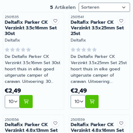
Sorteermethode
5
Artikelen
Artikelnummer
Artikelnummer
2501535
2501541
Deltafix Parker CK
Deltafix Parker CK
Verzinkt 3.5c16mm Set
Verzinkt 3.5x25mm Set
30st
25st
Merk:
Merk:
Deltafix
Deltafix
De Deltafix Parker CK
De Deltafix Parker CK
Verzinkt 3.5c16mm Set 30st
Verzinkt 3.5x25mm Set 25st
hoort thuis in elke goed
hoort thuis in elke goed
uitgeruste camper of
uitgeruste camper of
caravan. Uitvoering: 30
caravan. Uitvoering:
stuks. Gemaakt voor
afmeting 5x25mm, 25 stuks.
Prijs: 2,49
Prijs: 2,49
€2,49
€2,49
dagelijks gebruik tijdens je
Onmisbaar voor wie
Aantal kiezen voor Deltafix Parker CK Verzinkt 3.5c16
Aantal kiezen voor Deltafi
vakanties en weekendtrips.
comfortabel op pad gaat
Heb je vragen over de
met de camper of caravan.
juiste keuze? Barsema
Heb je vragen over de
Recreatie denkt graag met
juiste keuze? Barsema
Artikelnummer
Artikelnummer
2501556
2501559
Deltafix Parker CK
Deltafix Parker CK
je mee.
Recreatie denkt graag met
Verzinkt 4.8x13mm Set
Verzinkt 4.8x16mm Set
je mee.