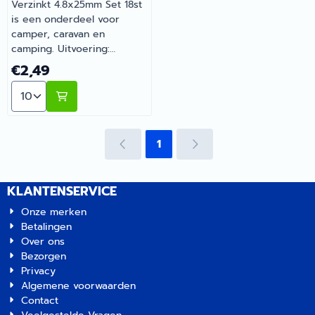
Verzinkt 4.8x25mm Set 18st
is een onderdeel voor
camper, caravan en
camping. Uitvoering:
afmeting 8x25mm, 18 stuks.
Prijs: 2,49
€2,49
Zo blijft je camper of
Aantal kiezen voor Deltafix Parker CK Verzinkt 4.8x25
caravan goed onderhouden
en compleet. Bij Barsema
Recreatie, specialist in
camper- en
1
caravanonderdelen, vind je
het juiste artikel met
persoonlijk advies.
KLANTENSERVICE
Onze merken
Betalingen
Over ons
Bezorgen
Privacy
Algemene voorwaarden
Contact