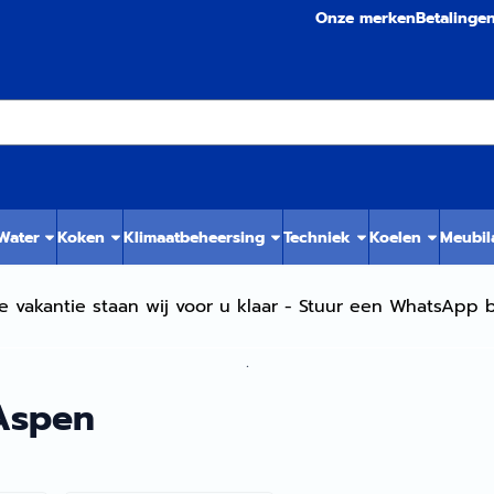
Onze merken
Betalinge
 Water
Koken
Klimaatbeheersing
Techniek
Koelen
Meubil
e vakantie staan wij voor u klaar - Stuur een WhatsApp b
.
Aspen