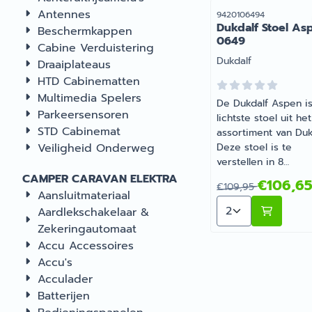
Antennes
Artikelnummer
9420106494
Dukdalf Stoel As
Beschermkappen
0649
Cabine Verduistering
Merk:
Dukdalf
Draaiplateaus
HTD Cabinematten
Multimedia Spelers
De Dukdalf Aspen i
Parkeersensoren
lichtste stoel uit het
STD Cabinemat
assortiment van Duk
Veiligheid Onderweg
Deze stoel is te
verstellen in 8
verschillende positi
CAMPER CARAVAN ELEKTRA
Van 109,95 voor 
€106,6
€109,95
Zeer geschikt voor
Aansluitmateriaal
Aantal kiezen vo
verschillende
Aardlekschakelaar &
ondergronden zoals
Zekeringautomaat
zand, gras, steen etc
Accu Accessoires
Dukdalf Stoel Aspen
Accu's
0649 | Artikelnumm
Acculader
9420106494
Batterijen