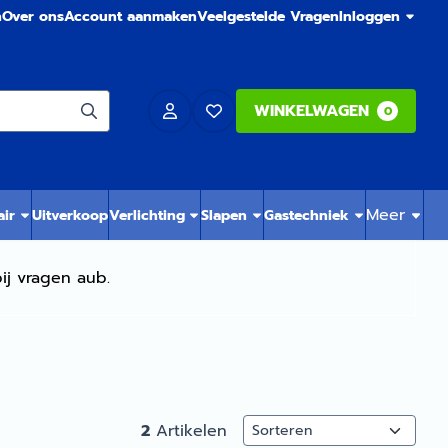
n
Over ons
Account aanmaken
Veelgestelde Vragen
Inloggen
WINKELWAGEN
0
Meer
air
Uitverkoop
Verlichting
Slapen
Gastechniek
ij vragen aub.
Sorteermethode
2
Artikelen