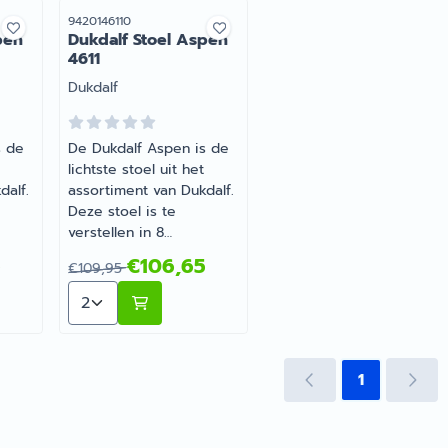
Artikelnummer
9420146110
pen
Dukdalf Stoel Aspen
4611
Merk:
Dukdalf
s de
De Dukdalf Aspen is de
lichtste stoel uit het
dalf.
assortiment van Dukdalf.
Deze stoel is te
verstellen in 8
es.
verschillende posities.
106,65
Van 109,95 voor 106,65
5
€106,65
€109,95
Zeer geschikt voor
or Dukdalf Stoel Aspen 0649
Aantal kiezen voor Dukdalf Stoel Aspen 4611
verschillende
,
ondergronden zoals,
. |
zand, gras, steen etc. |
Dukdalf Stoel Aspen 4611
1
er
| Artikelnummer
9420146110