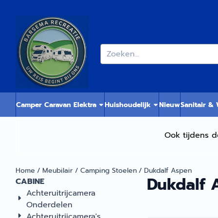
Cookievoorkeuren zijn momenteel gesloten.
Zoeken
Camper Caravan Elektra
Huishoudelijk
Nieuw
Sanitair &
Ook tijdens d
Home
/
Meubilair
/
Camping Stoelen
/
Dukdalf Aspen
Dukdalf 
CABINE
Achteruitrijcamera
Onderdelen
Achteruitrijcamera's