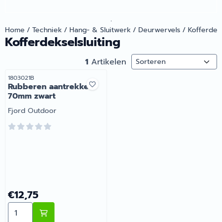
.
Home
/
Techniek
/
Hang- & Sluitwerk
/
Deurwervels
/
Kofferdeks
Kofferdekselsluiting
Sorteermethode
1
Artikelen
Artikelnummer
1803021B
Rubberen aantrekker
70mm zwart
Merk:
Fjord Outdoor
Prijs: 12,75
€12,75
Aantal kiezen voor Rubberen aantrekker 70mm zwart