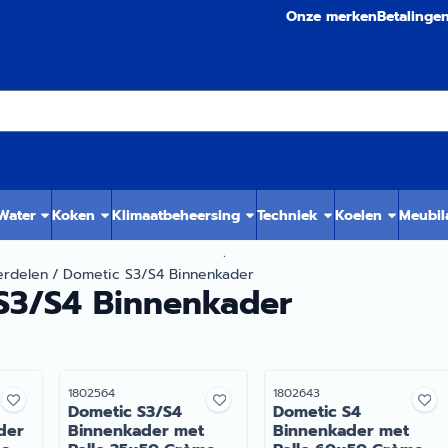
Onze merken
Betalinge
 Water
Koken
Klimaatbeheersing
Techniek
Koelen
Meubil
.
rdelen
/
Dometic S3/S4 Binnenkader
S3/S4 Binnenkader
Artikelnummer
Artikelnummer
1802564
1802643
Dometic S3/S4
Dometic S4
der
Binnenkader met
Binnenkader met