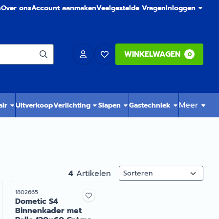
n
Over ons
Account aanmaken
Veelgestelde Vragen
Inloggen
WINKELWAGEN
0
Meer
air
Uitverkoop
Verlichting
Slapen
Gastechniek
Sorteermethode
4
Artikelen
Artikelnummer
1802665
Dometic S4
Binnenkader met