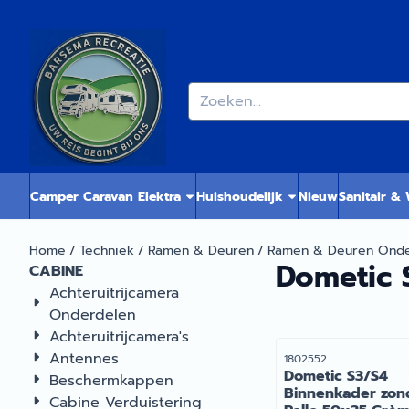
Cookievoorkeuren zijn momenteel gesloten.
Zoeken
Camper Caravan Elektra
Huishoudelijk
Nieuw
Sanitair &
Home
/
Techniek
/
Ramen & Deuren
/
Ramen & Deuren Onde
Dometic 
CABINE
Achteruitrijcamera
Onderdelen
Achteruitrijcamera's
Antennes
Artikelnummer
1802552
Dometic S3/S4
Beschermkappen
Binnenkader zon
Cabine Verduistering