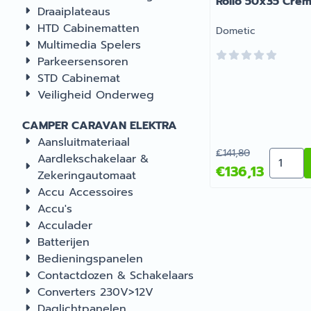
Rollo 50x35 Crè
Draaiplateaus
HTD Cabinematten
Merk:
Dometic
Multimedia Spelers
Parkeersensoren
STD Cabinemat
Veiligheid Onderweg
CAMPER CARAVAN ELEKTRA
Aansluitmateriaal
Van 141,80 voor 1
€141,80
Aantal 
Aardlekschakelaar &
€136,13
Zekeringautomaat
Accu Accessoires
Accu's
Acculader
Batterijen
Bedieningspanelen
Contactdozen & Schakelaars
Converters 230V>12V
Daglichtpanelen