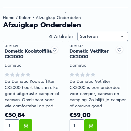
.
Home
/
Koken
/
Afzuigkap Onderdelen
Afzuigkap Onderdelen
Sorteermethode
4
Artikelen
Artikelnummer
Artikelnummer
0115005
0115007
Dometic Koolstoffilter
Dometic Vetfilter
CK2000
CK2000
Merk:
Merk:
Dometic
Dometic
De Dometic Koolstoffilter
De Dometic Vetfilter
CK2000 hoort thuis in elke
CK2000 is een onderdeel
goed uitgeruste camper of
voor camper, caravan en
caravan. Onmisbaar voor
camping. Zo blijft je camper
wie comfortabel op pad
of caravan goed
gaat met de camper of
onderhouden en compleet.
Prijs: 50,84
Prijs: 59,00
€50,84
€59,00
caravan. Heb je vragen over
Bij Barsema Recreatie,
Aantal kiezen voor Dometic Koolstoffilter CK2000
Aantal kiezen voor Dometi
de juiste keuze? Barsema
specialist in camper- en
Recreatie denkt graag met
caravanonderdelen, vind je