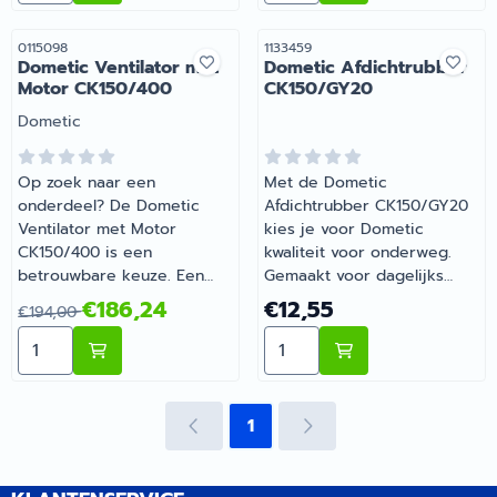
je mee.
het juiste artikel met
persoonlijk advies.
Artikelnummer
Artikelnummer
0115098
1133459
Dometic Ventilator met
Dometic Afdichtrubber
Motor CK150/400
CK150/GY20
Merk:
Dometic
Op zoek naar een
Met de Dometic
onderdeel? De Dometic
Afdichtrubber CK150/GY20
Ventilator met Motor
kies je voor Dometic
CK150/400 is een
kwaliteit voor onderweg.
betrouwbare keuze. Een
Gemaakt voor dagelijks
betrouwbare keuze voor
gebruik tijdens je vakanties
Van 194,00 voor 186,24
Prijs: 12,55
€186,24
€12,55
€194,00
onderweg en op de
en weekendtrips. Barsema
Aantal kiezen voor Dometic Ventilator met Motor CK1
Aantal kiezen voor Domet
camping. Bestel dit
Recreatie levert camper-,
onderdeel eenvoudig online
caravan- en
bij Barsema Recreatie, jouw
campingonderdelen met
recreatiespecialist.
deskundig advies.
1