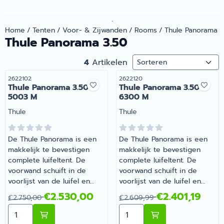
.
Home
/
Tenten
/
Voor- & Zijwanden
/
Rooms
/
Thule Panorama 3
Thule Panorama 3.50
Sorteermethode
4
Artikelen
Artikelnummer
Artikelnummer
2622102
2622120
Thule Panorama 3.50
Thule Panorama 3.50
5003 M
6300 M
Merk:
Merk:
Thule
Thule
De Thule Panorama is een
De Thule Panorama is een
makkelijk te bevestigen
makkelijk te bevestigen
complete luifeltent. De
complete luifeltent. De
voorwand schuift in de
voorwand schuift in de
voorlijst van de luifel en
voorlijst van de luifel en
klemprofielen verbinden de
klemprofielen verbinden de
Van 2 750,00 voor 2 530,00
Van 2 609,99 voor 2 401,1
€2.530,00
€2.401,19
€2.750,00
€2.609,99
zijwanden met het
zijwanden met het
Aantal kiezen voor Thule Panorama 3.50 5003 M
Aantal kiezen voor Thule
luifeldoek. Een ritssluiting
luifeldoek. Een ritssluiting
zorgt voor een goede
zorgt voor een goede