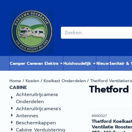
Cookievoorkeuren zijn momenteel gesloten.
Zoeken
Camper Caravan Elektra
Huishoudelijk
Nieuw
Sanitair &
Home
/
Koelen
/
Koelkast Onderdelen
/
Thetford Ventilatier
Thetford 
CABINE
Achteruitrijcamera
Onderdelen
Achteruitrijcamera's
Antennes
Artikelnummer
69110027
Thetford Koelkas
Beschermkappen
Ventilatie Rooste
Cabine Verduistering