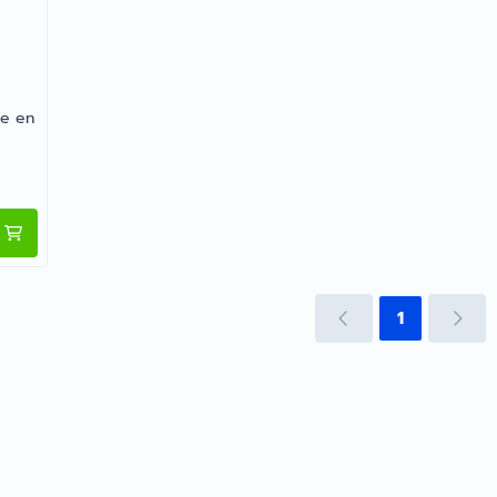
me en
kiezen voor Thetford Koelkast Ventilatie Rooster 257x432
1