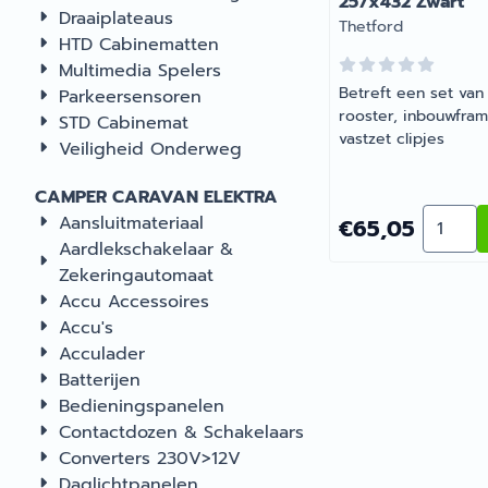
257x432 Zwart
Draaiplateaus
Merk:
Thetford
HTD Cabinematten
Multimedia Spelers
Betreft een set van
Parkeersensoren
rooster, inbouwfra
STD Cabinemat
vastzet clipjes
Veiligheid Onderweg
CAMPER CARAVAN ELEKTRA
Aantal 
Aansluitmateriaal
Prijs: 65,05
€65,05
Aardlekschakelaar &
Zekeringautomaat
Accu Accessoires
Accu's
Acculader
Batterijen
Bedieningspanelen
Contactdozen & Schakelaars
Converters 230V>12V
Daglichtpanelen