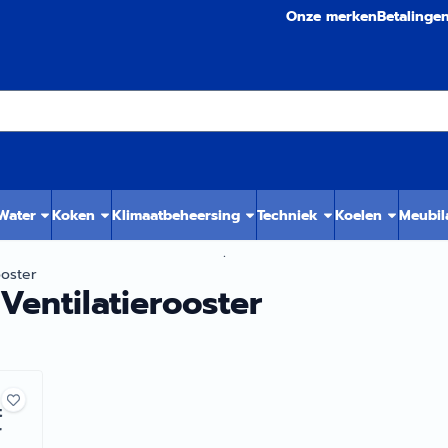
Onze merken
Betalinge
 Water
Koken
Klimaatbeheersing
Techniek
Koelen
Meubil
.
ooster
Ventilatierooster
t
r