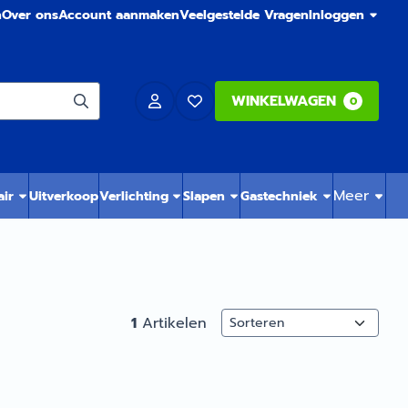
n
Over ons
Account aanmaken
Veelgestelde Vragen
Inloggen
WINKELWAGEN
0
Meer
air
Uitverkoop
Verlichting
Slapen
Gastechniek
Sorteermethode
1
Artikelen