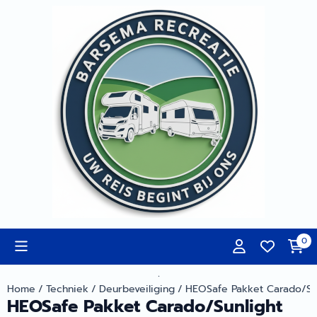
Cookievoorkeuren zijn momenteel gesloten.
0
.
Home
/
Techniek
/
Deurbeveiliging
/
HEOSafe Pakket Carado/Sunl
HEOSafe Pakket Carado/Sunlight