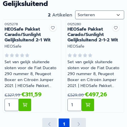
Gelijksluitend
Sorteermethode
2
Artikelen
Artikelnummer
Artikelnummer
0125278
0125280
HEOSafe Pakket
HEOSafe Pakket
Carado/Sunlight
Carado/Sunlight
Gelijksluitend 2-1 Wit
Gelijksluitend 2-1-2 Wit
Merk:
Merk:
HEOSafe
HEOSafe
Set van gelijk sluitende
Set van gelijk sluitende
sloten voor de Fiat Ducato
sloten voor de Fiat Ducato
290 nummer 8, Peugeot
290 nummer 8, Peugeot
Boxer en Citroën Jumper
Boxer en Citroën Jumper
2021. | HEOSafe Pakket
2021. | HEOSafe Pakket
Carado/Sunlight
Carado/Sunlight
Van 327,99 voor 311,59
Van 529,00 voor 497,26
€311,59
€497,26
€327,99
€529,00
Gelijksluitend 2-1 Wit |
Gelijksluitend 2-1-2 Wit |
Aantal kiezen voor HEOSafe Pakket Carado/Sunlight Gel
Aantal kiezen voor HEOSafe
Artikelnummer 0125278
Artikelnummer 0125280
1