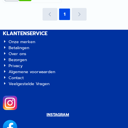
aluminium, bestaande uit
vierkante buizen
1
Ø32x25mm. Wordt geleverd
met een draagtas. |
Artikelnummer 2063054
KLANTENSERVICE
Onze merken
Betalingen
Over ons
Bezorgen
Privacy
Algemene voorwaarden
Contact
Veelgestelde Vragen
INSTAGRAM