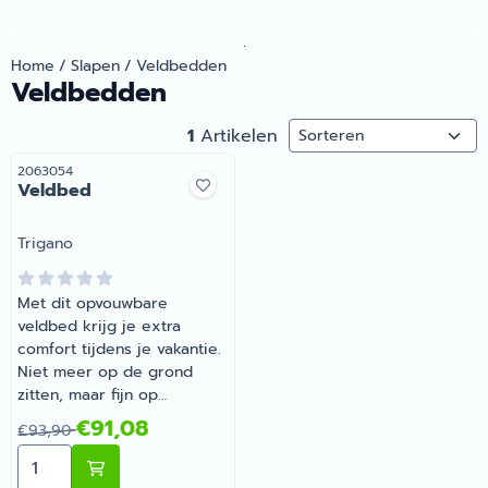
.
Home
/
Slapen
/
Veldbedden
Veldbedden
Sorteermethode
1
Artikelen
Artikelnummer
2063054
Veldbed
Merk:
Trigano
Met dit opvouwbare
veldbed krijg je extra
comfort tijdens je vakantie.
Niet meer op de grond
zitten, maar fijn op
zithoogte. Geen montage
Van 93,90 voor 91,08
€91,08
€93,90
nodig, gewoon openen en
Aantal kiezen voor Veldbed
uitvouwen! Het veldbed is
van geanodiseerd