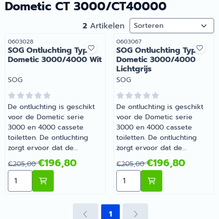
Dometic CT 3000/CT40000
Sorteermethode
2
Artikelen
Artikelnummer
Artikelnummer
0603028
0603067
SOG Ontluchting Type
SOG Ontluchting Type
Dometic 3000/4000 Wit
Dometic 3000/4000
Lichtgrijs
Merk:
Merk:
SOG
SOG
De ontluchting is geschikt
De ontluchting is geschikt
voor de Dometic serie
voor de Dometic serie
3000 en 4000 cassete
3000 en 4000 cassete
toiletten. De ontluchting
toiletten. De ontluchting
zorgt ervoor dat de
zorgt ervoor dat de
vervellende geurtjes naar
vervellende geurtjes naar
Van 205,00 voor 196,80
Van 205,00 voor 196,80
€196,80
€196,80
€205,00
€205,00
buiten gaan via een
buiten gaan via een
Aantal kiezen voor SOG Ontluchting Type Dometic 30
Aantal kiezen voor SOG On
koolstof filtermat welke is
koolstof filtermat welke is
voorzien van een filterhuis
voorzien van een filterhuis
aan de buitenkant van het
aan de buitenkant van het
servicedeurtje. Filterhuis is
servicedeurtje. Filterhuis is
1