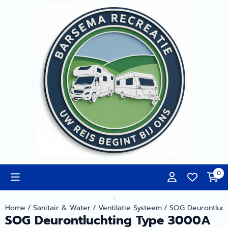
Cookievoorkeuren zijn momenteel gesloten.
0
.
Home
/
Sanitair & Water
/
Ventilatie Systeem
/
SOG Deurontluc
SOG Deurontluchting Type 3000A