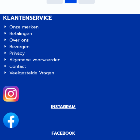
verkrijgbaar in wit en grijs. |
verkrijgbaar in wit en grijs. |
SOG Ontluchting Type
SOG Ontluchting Type
Dometic 3000/4000 Wit |
Dometic 3000/4000
KLANTENSERVICE
Artikelnummer 0603028
Lichtgrijs | Artikelnummer
0603067
Onze merken
Betalingen
Over ons
Bezorgen
Privacy
Algemene voorwaarden
Contact
Veelgestelde Vragen
INSTAGRAM
FACEBOOK