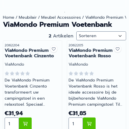
.
Home
/
Meubilair
/
Meubel Accessoires
/
ViaMondo Premium V
ViaMondo Premium Voetenbank
Sorteermethode
2
Artikelen
Artikelnummer
Artikelnummer
2062204
2062205
ViaMondo Premium
ViaMondo Premium
Voetenbank Cinzento
Voetenbank Rosso
Merk:
Merk:
ViaMondo
ViaMondo
De ViaMondo Premium
De ViaMondo Premium
Voetenbank Cinzento
Voetenbank Rosso is het
transformeert uw
ideale accessoire bij de
campingstoel in een
bijbehorende ViaMondo
relaxstoel. Speciaal
Premium campingstoel. Til
ontworpen voor de
uw benen op voor optimale
Prijs: 31,94
Prijs: 31,85
€31,94
€31,85
bijbehorende ViaMondo
ontspanning — comfortabel,
Aantal kiezen voor ViaMondo Premium Voetenbank Ci
Aantal kiezen voor ViaMo
Premium stoel voor
stijlvol en eenvoudig mee te
maximaal zitcomfort op de
nemen. | Artikelnummer