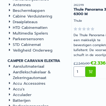
Antennes
Artikelnummer
2622119
Thule Panorama 
Beschermkappen
6300 M
Cabine Verduistering
Merk:
Thule
Draaiplateaus
HTD Cabinematten
Multimedia Spelers
De Thule Panorama 
Parkeersensoren
een makkelijk te
STD Cabinemat
bevestigen complet
Veiligheid Onderweg
luifeltent. De voorw
schuift in de voorlij
van de luifel en
CAMPER CARAVAN ELEKTRA
Van 2 540,00 voo
€2.336
€2.540,00
klemprofielen verb
Aansluitmateriaal
Aantal kiezen vo
de zijwanden met h
Aardlekschakelaar &
luifeldoek. Een
Zekeringautomaat
ritssluiting zorgt vo
Accu Accessoires
een goede aansluit
Accu's
tussen de voorwan
Acculader
zijwanden. Deze zij
volledig te verwijde
Batterijen
zijn verticaal te op