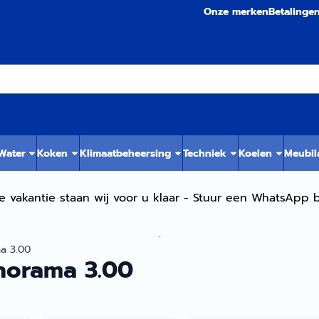
Onze merken
Betalinge
 Water
Koken
Klimaatbeheersing
Techniek
Koelen
Meubil
e vakantie staan wij voor u klaar - Stuur een WhatsApp b
.
a 3.00
norama 3.00