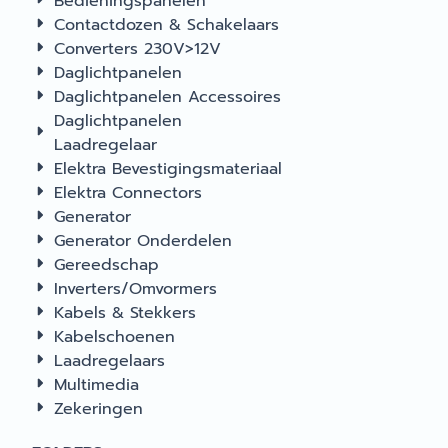
Bedieningspanelen
om ze als deur te
Contactdozen & Schakelaars
gebruiken of horizo
Converters 230V>12V
te openen in een
Daglichtpanelen
veranda opstelling. 
Daglichtpanelen Accessoires
paneel heeft een
Daglichtpanelen
geïntegreerde linke
rechterdeur. De
Laadregelaar
Panorama heeft aan
Elektra Bevestigingsmateriaal
beide zijden
Elektra Connectors
ventilatieopeningen
Generator
optimale luchtcircul
Generator Onderdelen
mogelijk maken wa
Gereedschap
de tent dicht is.
Inverters/Omvormers
Bovendien zijn de
zijramen voorzien v
Kabels & Stekkers
muggengaas. De ten
Kabelschoenen
gemaakt van Airtex
Laadregelaars
doek van 100%
Multimedia
polyester en is aan
Zekeringen
kant gecoat met acr
en geïmpregneerd 