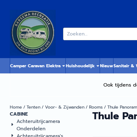
Cookievoorkeuren zijn momenteel gesloten.
Zoeken
Camper Caravan Elektra
Huishoudelijk
Nieuw
Sanitair &
Ook tijdens d
Home
/
Tenten
/
Voor- & Zijwanden
/
Rooms
/
Thule Panoram
Thule Pa
CABINE
Achteruitrijcamera
Onderdelen
Achteruitrijcamera's