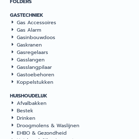
FOLDERS
een afwerking op b
van Teflon. Het doe
GASTECHNIEK
absorbeert nauweli
Gas Accessoires
vocht, is
schimmelwerend,
Gas Alarm
waterbestendig en
Gasinbouwdoos
afwasbaar. | Thule
Gaskranen
Panorama 3.00 ...
Gasregelaars
Gasslangen
Gasslangpilaar
Gastoebehoren
Koppelstukken
HUISHOUDELIJK
Afvalbakken
Bestek
Drinken
Droogmolens & Waslijnen
EHBO & Gezondheid