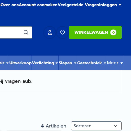
n
Over ons
Account aanmaken
Veelgestelde Vragen
Inloggen
WINKELWAGEN
0
Meer
air
Uitverkoop
Verlichting
Slapen
Gastechniek
ij vragen aub.
Sorteermethode
4
Artikelen