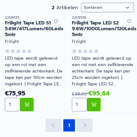
Sorteermethode
2
Artikelen
Artikelnummer
Artikelnummer
2208135
2208136
Frilight Tape LED S1
Frilight Tape LED S2
5.6W/417Lumen/60Leds
9.6W/1000Lumen/120Leds
5mtr
5mtr
Merk:
Merk:
Frilight
Frilight
LED tape wordt geleverd
LED tape wordt geleverd op
op een rol met een
een rol met een zelfklevende
zelfklevende achterkant. De
achterkant. De tape kan per
tape kan per 50cm worden
25cm worden ingekort. |
ingekort. | Frilight Tape LED
Frilight Tape LED S2
S1 5.6W/417Lumen/60Leds
9.6W/1000Lumen/120Leds
Prijs: 75,95
Van 98,60 voor 95,64
€75,95
€95,64
€98,60
5mtr | Artikelnummer
5mtr | Artikelnummer 2208136
Aantal kiezen voor Frilight Tape LED S1 5.6W/417Lume
Aantal kiezen voor Frilig
2208135
1