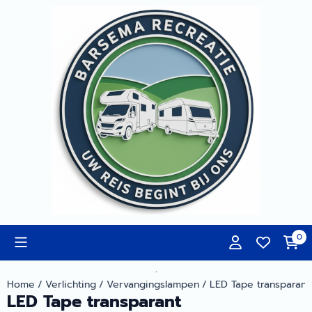
Cookievoorkeuren zijn momenteel gesloten.
0
.
Home
/
Verlichting
/
Vervangingslampen
/
LED Tape transparant
LED Tape transparant