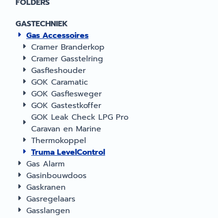
FOLDERS
geïntegreerde mag
onder de stalen gas
GASTECHNIEK
aan. Voor de
Gas Accessoires
bevestiging onder
aluminium gasflesse
Cramer Branderkop
hebt u nog een
Cramer Gasstelring
spanplaatje nodig da
Gasfleshouder
GOK Caramatic
GOK Gasflesweger
GOK Gastestkoffer
GOK Leak Check LPG Pro
Caravan en Marine
Thermokoppel
Truma LevelControl
Gas Alarm
Gasinbouwdoos
Gaskranen
Gasregelaars
Gasslangen