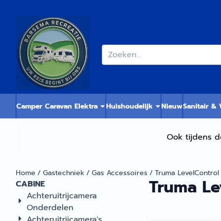
Cookievoorkeuren zijn momenteel gesloten.
Zoeken
Camper Caravan Elektra
Huishoudelijk
Nieuw
Sanitair &
Ook tijdens d
Home
/
Gastechniek
/
Gas Accessoires
/
Truma LevelControl
Truma Le
CABINE
Achteruitrijcamera
Onderdelen
Achteruitrijcamera's