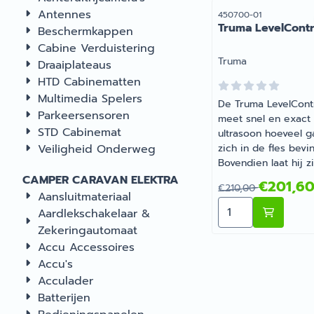
Antennes
Artikelnummer
450700-01
Truma LevelContr
Beschermkappen
Cabine Verduistering
Merk:
Truma
Draaiplateaus
HTD Cabinematten
Multimedia Spelers
De Truma LevelCont
Parkeersensoren
meet snel en exact 
STD Cabinemat
ultrasoon hoeveel g
Veiligheid Onderweg
zich in de fles bevin
Bovendien laat hij z
hoe lang er nog me
CAMPER CARAVAN ELEKTRA
Van 210,00 voor 
€201,6
€210,00
gas kan worden ged
Aansluitmateriaal
Aantal kiezen vo
De vulpeilsensor st
Aardlekschakelaar &
de berekende geg
Zekeringautomaat
naar uw iNetBox. Vi
Accu Accessoires
gratis Truma App ku
Accu's
de meetwaarden
Acculader
gemakkelijk op uw
smartphone of table
Batterijen
opvragen. Met de T