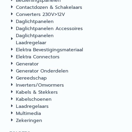
Bedieningspanelen
LevelControl hebt u
Contactdozen & Schakelaars
gasvoorraad altijd 
Converters 230V>12V
controle – zelfs als 
Daglichtpanelen
onderweg bent.
Daglichtpanelen Accessoires
Berekent nauwkeur
Daglichtpanelen
het vulpeil van stal
aluminium LPG-
Laadregelaar
gasflessen met een
Elektra Bevestigingsmateriaal
diameter van 200 t
Elektra Connectors
350 mm. Geeft de
Generator
gasvoorraad in
Generator Onderdelen
percenten of kg aa
Gereedschap
de resterende
Inverters/Omvormers
gebruiksduur in da
Stuurt het resultaat 
Kabels & Stekkers
Bluetooth (van nabij
Kabelschoenen
via SMS (van onder
Laadregelaars
direct naar uw
Multimedia
smartphone of table
Zekeringen
Truma LevelControl
brengt u met een