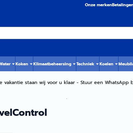
Onze merken
Betalinge
 Water
Koken
Klimaatbeheersing
Techniek
Koelen
Meubil
e vakantie staan wij voor u klaar - Stuur een WhatsApp b
.
velControl