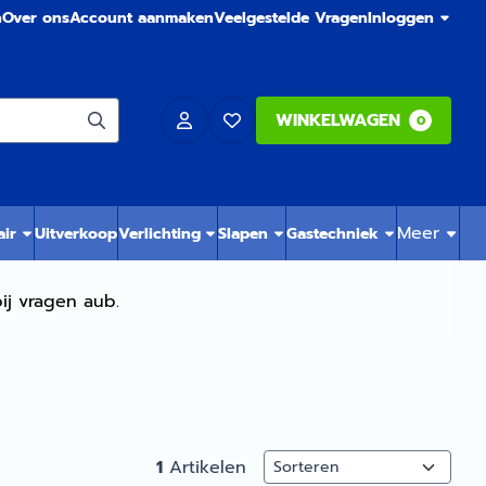
n
Over ons
Account aanmaken
Veelgestelde Vragen
Inloggen
WINKELWAGEN
0
Meer
air
Uitverkoop
Verlichting
Slapen
Gastechniek
ij vragen aub.
Sorteermethode
1
Artikelen