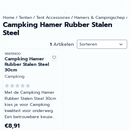
.
Home
/
Tenten
/
Tent Accessoires
/
Hamers & Campingschep
/
Campking Hamer Rubber Stalen
Steel
Sorteermethode
1
Artikelen
Artikelnummer
96619400
Campking Hamer
Rubber Stalen Steel
30cm
Merk:
Campking
Met de Campking Hamer
Rubber Stalen Steel 30cm
kies je voor Campking
kwaliteit voor onderweg.
Een betrouwbare keuze
voor onderweg en op de
Prijs: 8,91
€8,91
camping. Barsema