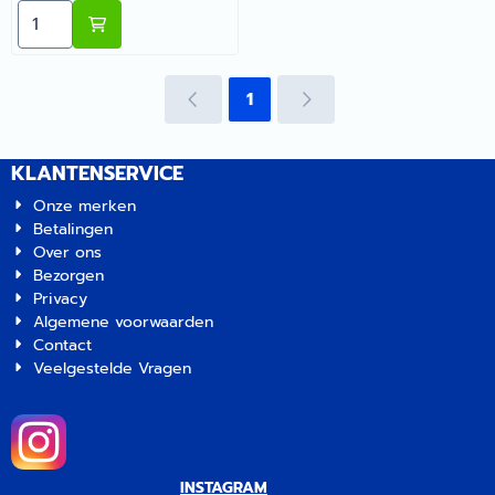
Aantal kiezen voor Campking Hamer Rubber Stalen St
Recreatie levert camper-,
caravan- en
campingonderdelen met
deskundig advies.
1
KLANTENSERVICE
Onze merken
Betalingen
Over ons
Bezorgen
Privacy
Algemene voorwaarden
Contact
Veelgestelde Vragen
INSTAGRAM