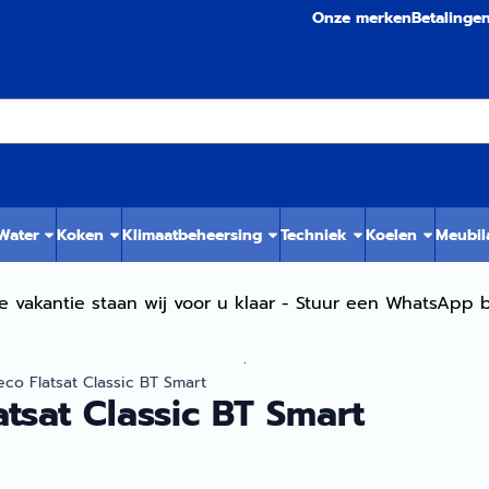
Onze merken
Betalinge
 Water
Koken
Klimaatbeheersing
Techniek
Koelen
Meubil
e vakantie staan wij voor u klaar - Stuur een WhatsApp b
.
eco Flatsat Classic BT Smart
atsat Classic BT Smart