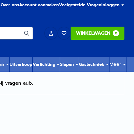
n
Over ons
Account aanmaken
Veelgestelde Vragen
Inloggen
WINKELWAGEN
0
Meer
air
Uitverkoop
Verlichting
Slapen
Gastechniek
ij vragen aub.