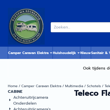
Cookievoorkeuren zijn momenteel gesloten.
Zoeken
Camper Caravan Elektra
Huishoudelijk
Nieuw
Sanitair &
Ook tijdens d
Home
/
Camper Caravan Elektra
/
Multimedia
/
Schotels
/
Tel
Teleco Fl
CABINE
Achteruitrijcamera
Onderdelen
Achteruitrijcamera's