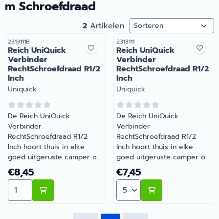
m Schroefdraad
Sorteermethode
2
Artikelen
Artikelnummer
Artikelnummer
2313111B
2313111
Reich UniQuick
Reich UniQuick
Verbinder
Verbinder
RechtSchroefdraad R1/2
RechtSchroefdraad R1/2
Inch
Inch
Merk:
Merk:
Uniquick
Uniquick
De Reich UniQuick
De Reich UniQuick
Verbinder
Verbinder
RechtSchroefdraad R1/2
RechtSchroefdraad R1/2
Inch hoort thuis in elke
Inch hoort thuis in elke
goed uitgeruste camper of
goed uitgeruste camper of
caravan. Een betrouwbare
caravan. Onmisbaar voor
Prijs: 8,45
Prijs: 7,45
€8,45
€7,45
keuze voor onderweg en
wie comfortabel op pad
Aantal kiezen voor Reich UniQuick Verbinder RechtSch
Aantal kiezen voor Reich 
op de camping. Heb je
gaat met de camper of
vragen over de juiste
caravan. Heb je vragen over
keuze? Barsema Recreatie
de juiste keuze? Barsema
denkt graag met je mee.
Recreatie denkt graag met