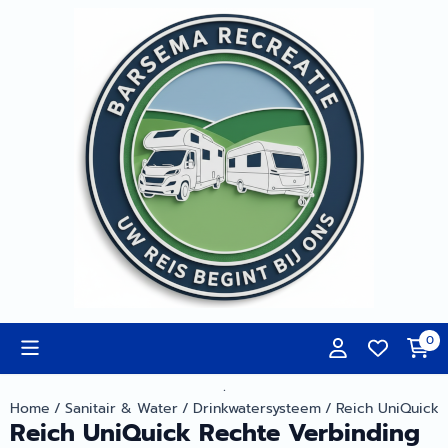
Cookievoorkeuren zijn momenteel gesloten.
0
.
Home
/
Sanitair & Water
/
Drinkwatersysteem
/
Reich UniQuick 
Reich UniQuick Rechte Verbinding