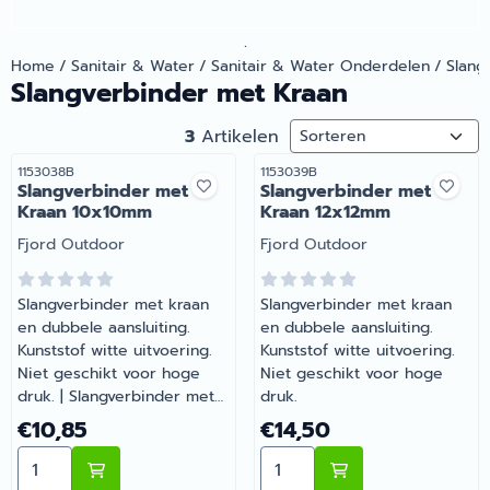
.
Home
/
Sanitair & Water
/
Sanitair & Water Onderdelen
/
Slang
Slangverbinder met Kraan
Sorteermethode
3
Artikelen
Artikelnummer
Artikelnummer
1153038B
1153039B
Slangverbinder met
Slangverbinder met
Kraan 10x10mm
Kraan 12x12mm
Merk:
Merk:
Fjord Outdoor
Fjord Outdoor
Slangverbinder met kraan
Slangverbinder met kraan
en dubbele aansluiting.
en dubbele aansluiting.
Kunststof witte uitvoering.
Kunststof witte uitvoering.
Niet geschikt voor hoge
Niet geschikt voor hoge
druk. | Slangverbinder met
druk.
Kraan 10x10mm |
Prijs: 10,85
Prijs: 14,50
€10,85
€14,50
Artikelnummer 1153038B
Aantal kiezen voor Slangverbinder met Kraan 10x10mm
Aantal kiezen voor Slangv