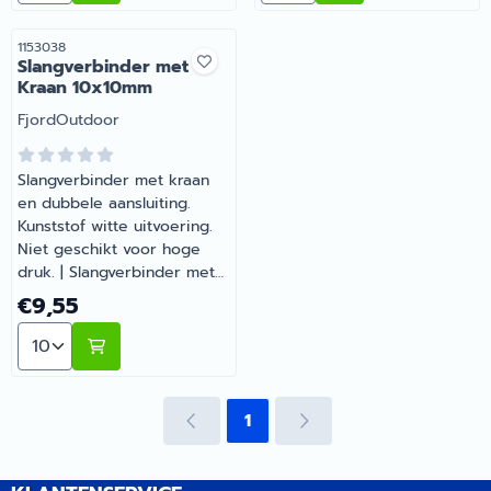
Artikelnummer
1153038
Slangverbinder met
Kraan 10x10mm
Merk:
FjordOutdoor
Slangverbinder met kraan
en dubbele aansluiting.
Kunststof witte uitvoering.
Niet geschikt voor hoge
druk. | Slangverbinder met
Kraan 10x10mm |
Prijs: 9,55
€9,55
Artikelnummer 1153038
Aantal kiezen voor Slangverbinder met Kraan 10x10mm
1