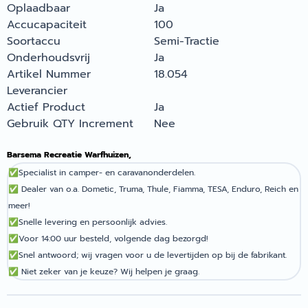
Oplaadbaar
Ja
Accucapaciteit
100
Soortaccu
Semi-Tractie
Onderhoudsvrij
Ja
Artikel Nummer
18.054
Leverancier
Actief Product
Ja
Gebruik QTY Increment
Nee
Barsema Recreatie Warfhuizen,
✅
Specialist in camper- en caravanonderdelen.
✅
Dealer van o.a. Dometic, Truma, Thule, Fiamma, TESA, Enduro, Reich en
meer!
✅
Snelle levering en persoonlijk advies.
✅
Voor 14:00 uur besteld, volgende dag bezorgd!
✅
Snel antwoord; wij vragen voor u de levertijden op bij de fabrikant.
✅
Niet zeker van je keuze? Wij helpen je graag.