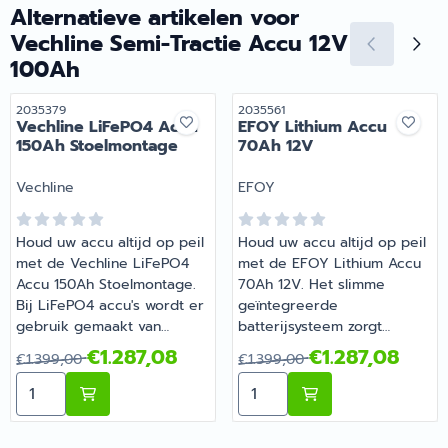
lange levensduur kan de
accu zitten speciale platen
Alternatieve artikelen voor
accu tot 1500 cycli laden en
gemaakt van een lood-
Vechline Semi-Tractie Accu 12V
ontladen. Ideaal voor
calciumlegering met een
100Ah
camper, caravan en boot. |
hoge dichtheid. Ideaal voor
Artikelnummer 2035236
camper, caravan en boot. |
Artikelnummer
Artikelnummer
2035379
2035561
Artikelnummer 2035326
Vechline LiFePO4 Accu
EFOY Lithium Accu
150Ah Stoelmontage
70Ah 12V
Merk:
Merk:
Vechline
EFOY
Houd uw accu altijd op peil
Houd uw accu altijd op peil
met de Vechline LiFePO4
met de EFOY Lithium Accu
Accu 150Ah Stoelmontage.
70Ah 12V. Het slimme
Bij LiFePO4 accu's wordt er
geïntegreerde
gebruik gemaakt van
batterijsysteem zorgt
lithium-ijzer-fosfaat LiFePO4
ervoor dat de parameters
Van 1 399,00 voor 1 287,08
Van 1 399,00 voor 1 287,08
€1.287,08
€1.287,08
€1.399,00
€1.399,00
als kathode. Deze
van de EFOY-lithiumaccu
Aantal kiezen voor Vechline LiFePO4 Accu 150Ah Sto
Aantal kiezen voor EFOY 
natuurlijke grondstoffen
volledig automatisch
zorgen ervoor dat deze
worden gecontroleerd en
accu's niet schadelijk zijn
geoptimaliseerd. Zo wordt