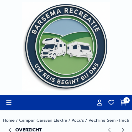
Cookievoorkeuren zijn momenteel gesloten.
0
.
Home
/
Camper Caravan Elektra
/
Accu's
/
Vechline Semi-Tracti
OVERZICHT