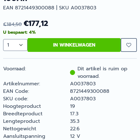
EAN 8721449300088 | SKU A0037803
€
177,12
€
184,50
U bespaart:
4
%
IN WINKELWAGEN
Aantal
Voorraad:
Dit artikel is ruim op
voorraad.
Artikelnummer:
A0037803
EAN Code:
8721449300088
SKU code:
A0037803
Hoogteproduct
19
Breedteproduct
17.3
Lengteproduct
35.3
Nettogewicht
22.6
Aansluitspanning
12 V