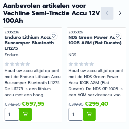
Aanbevolen artikelen voor
Vechline Semi-Tractie Accu 12V
100Ah
Artikelnummer
Artikelnummer
2035236
2035326
Enduro Lithium Accu
NDS Green Power Accu
Buscamper Bluetooth
100B AGM (Fiat Ducato)
LI1275
Merk:
Merk:
Enduro
NDS
Houd uw accu altijd op peil
Houd uw accu altijd op peil
met de Enduro Lithium Accu
met de NDS Green Power
Buscamper Bluetooth LI1275.
Accu 100B AGM (Fiat
De LI1275 is een lithium
Ducato). De NDS GP 100B is
accu met een hoog
een AGM-serviceaccu voor
vermogen zodoende goed
recreatievoertuigen als
Van 742,50 voor 697,95
Van 310,95 voor 295,40
€697,95
€295,40
€742,50
€310,95
te gebruiken als boordaccu
caravans, campers of boten.
Aantal kiezen voor Enduro Lithium Accu Buscamper Bl
Aantal kiezen voor NDS Gr
in de camper. De LI1275 is
Hij werkt op basis van
krachtig en zeer licht in
langzame ontlading en
gewicht. Door de extreem
zuurstofrecombinatie. In de