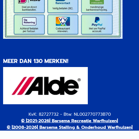
MEER DAN 130 MERKEN!
KvK: 82727732 - Btw: NL002770773B70
© |2021-2026| Barsema Recreatie Warfhuizen|
© |2008-2026| Barsema Stalling & Onderhoud Warfhuizen|