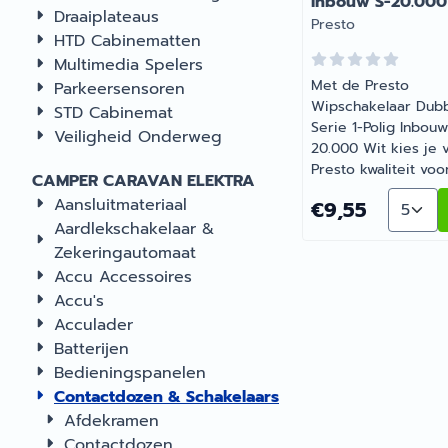
Inbouw S-20.000
Draaiplateaus
Merk:
Presto
HTD Cabinematten
Multimedia Spelers
Met de Presto
Parkeersensoren
Wipschakelaar Dub
STD Cabinemat
Serie 1-Polig Inbouw
Veiligheid Onderweg
20.000 Wit kies je 
Presto kwaliteit voo
CAMPER CARAVAN ELEKTRA
onderweg. Uitvoeri
Aantal 
Aansluitmateriaal
Prijs: 9,55
€9,55
kleur wit. Gemaakt 
Aardlekschakelaar &
dagelijks gebruik ti
Zekeringautomaat
je vakanties en
weekendtrips. Bar
Accu Accessoires
Recreatie levert
Accu's
camper-, caravan- 
Acculader
campingonderdelen
Batterijen
deskundig advies.
Bedieningspanelen
Contactdozen & Schakelaars
Afdekramen
Contactdozen