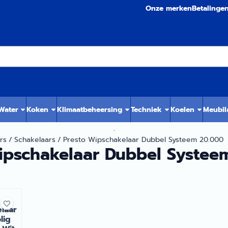
Onze merken
Betalinge
 Water
Koken
Klimaatbeheersing
Techniek
Koelen
Meubil
.
rs
/
Schakelaars
/
Presto Wipschakelaar Dubbel Systeem 20.000
ipschakelaar Dubbel Systee
laar
lig