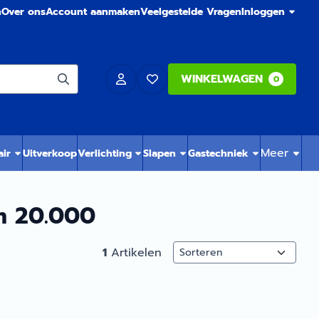
n
Over ons
Account aanmaken
Veelgestelde Vragen
Inloggen
WINKELWAGEN
0
Meer
air
Uitverkoop
Verlichting
Slapen
Gastechniek
m 20.000
Sorteermethode
1
Artikelen