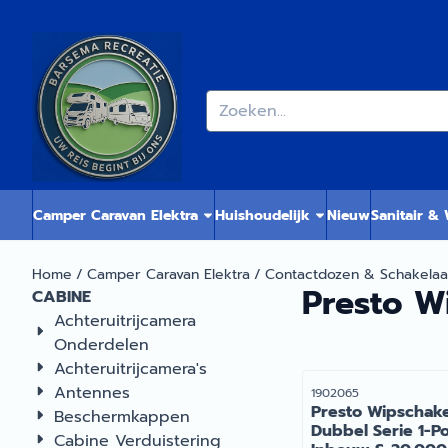
Cookievoorkeuren zijn momenteel gesloten.
Zoeken
Camper Caravan Elektra
Huishoudelijk
Nieuw
Sanitair &
Home
/
Camper Caravan Elektra
/
Contactdozen & Schakelaa
Presto W
CABINE
Achteruitrijcamera
Onderdelen
Achteruitrijcamera's
Antennes
Artikelnummer
1902065
Presto Wipschake
Beschermkappen
Dubbel Serie 1-Po
Cabine Verduistering