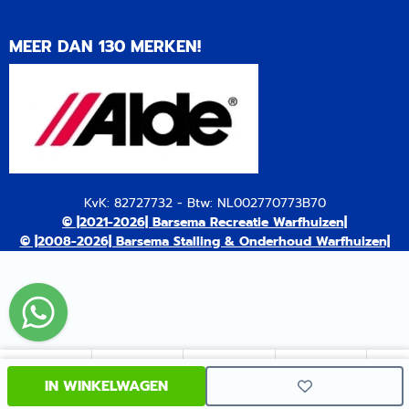
MEER DAN 130 MERKEN!
KvK: 82727732 - Btw: NL002770773B70
© |2021-2026| Barsema Recreatie Warfhuizen|
© |2008-2026| Barsema Stalling & Onderhoud Warfhuizen|
IN WINKELWAGEN
Mailen
Bellen
WhatsApp
Facebook
Ins