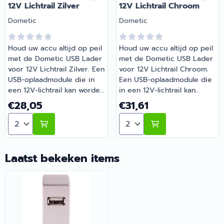
12V Lichtrail Zilver
12V Lichtrail Chroom
Merk:
Merk:
Dometic
Dometic
Houd uw accu altijd op peil
Houd uw accu altijd op peil
met de Dometic USB Lader
met de Dometic USB Lader
voor 12V Lichtrail Zilver. Een
voor 12V Lichtrail Chroom.
USB-oplaadmodule die in
Een USB-oplaadmodule die
een 12V-lichtrail kan worden
in een 12V-lichtrail kan
ingebouwd. Ideaal voor
worden ingebouwd. Ideaal
Prijs: 28,05
Prijs: 31,61
€28,05
€31,61
camper, caravan en boot. |
voor camper, caravan en
Aantal kiezen voor Dometic USB Lader voor 12V Lichtrai
Aantal kiezen voor Dometi
Artikelnummer 2208357
boot. | Artikelnummer
2208353
Laatst bekeken items