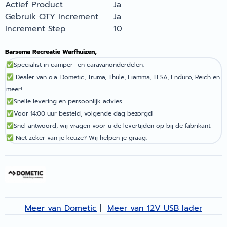
Actief Product
Ja
Gebruik QTY Increment
Ja
Increment Step
10
Barsema Recreatie Warfhuizen,
✅
Specialist in camper- en caravanonderdelen.
✅
Dealer van o.a. Dometic, Truma, Thule, Fiamma, TESA, Enduro, Reich en
meer!
✅
Snelle levering en persoonlijk advies.
✅
Voor 14:00 uur besteld, volgende dag bezorgd!
✅
Snel antwoord; wij vragen voor u de levertijden op bij de fabrikant.
✅
Niet zeker van je keuze? Wij helpen je graag.
Meer van Dometic
|
Meer van 12V USB lader