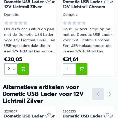
Dometic USB Lader voor
Dometic USB Lader voor
12V Lichtrail Zilver
12V Lichtrail Chroom
Merk:
Merk:
Dometic
Dometic
Houd uw accu altijd op peil
Houd uw accu altijd op peil
met de Dometic USB Lader
met de Dometic USB Lader
voor 12V Lichtrail Zilver. Een
voor 12V Lichtrail Chroom.
USB-oplaadmodule die in
Een USB-oplaadmodule die
een 12V-lichtrail kan worden
in een 12V-lichtrail kan
ingebouwd. Ideaal voor
worden ingebouwd. Ideaal
Prijs: 28,05
Prijs: 31,61
€28,05
€31,61
camper, caravan en boot. |
voor camper, caravan en
Aantal kiezen voor Dometic USB Lader voor 12V Lichtrai
Aantal kiezen voor Dometi
Artikelnummer 2208357
boot. | Artikelnummer
2208353B
Alternatieve artikelen voor
Dometic USB Lader voor 12V
Lichtrail Zilver
Artikelnummer
Artikelnummer
2208357
2208353
Dometic USB Lader voor
Dometic USB Lader voor