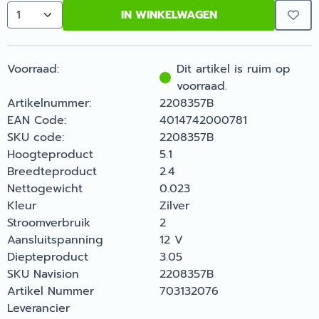
IN WINKELWAGEN
Aantal
Voorraad:
Dit artikel is ruim op
voorraad.
Artikelnummer:
2208357B
EAN Code:
4014742000781
SKU code:
2208357B
Hoogteproduct
5.1
Breedteproduct
2.4
Nettogewicht
0.023
Kleur
Zilver
Stroomverbruik
2
Aansluitspanning
12 V
Diepteproduct
3.05
SKU Navision
2208357B
Artikel Nummer
703132076
Leverancier