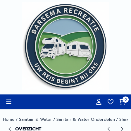
Cookievoorkeuren zijn momenteel gesloten.
0
.
Home
/
Sanitair & Water
/
Sanitair & Water Onderdelen
/
Slang
OVERZICHT