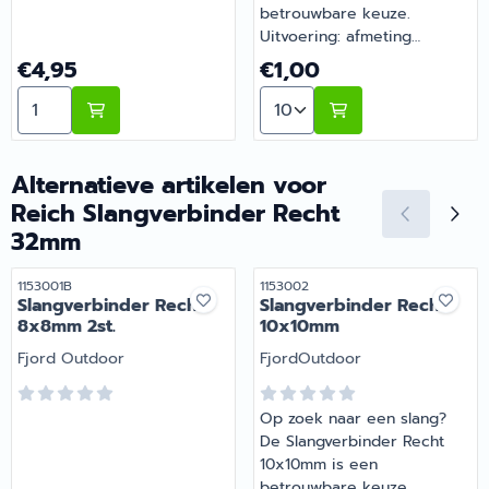
betrouwbare keuze.
Uitvoering: afmeting
10x10mm. Onmisbaar voor
Prijs: 4,95
Prijs: 1,00
€4,95
€1,00
wie comfortabel op pad
Aantal kiezen voor Slangverbinder Recht 8x10mm 2st.
Aantal kiezen voor Slang
gaat met de camper of
caravan. Bestel dit
onderdeel eenvoudig online
bij Barsema Recreatie, jouw
Alternatieve artikelen voor
recreatiespecialist.
Reich Slangverbinder Recht
32mm
Artikelnummer
Artikelnummer
1153001B
1153002
Slangverbinder Recht
Slangverbinder Recht
8x8mm 2st.
10x10mm
Merk:
Merk:
Fjord Outdoor
FjordOutdoor
Op zoek naar een slang?
De Slangverbinder Recht
10x10mm is een
betrouwbare keuze.