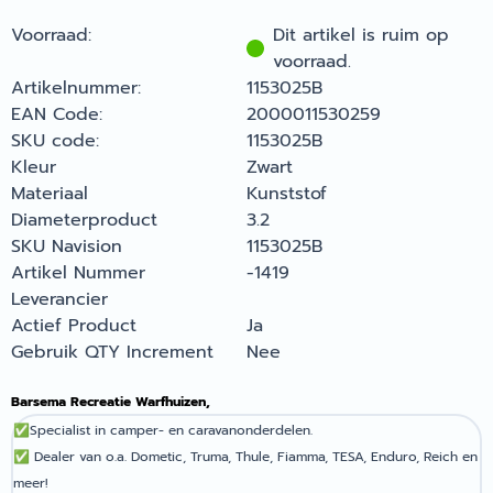
Voorraad:
Dit artikel is ruim op
voorraad.
Artikelnummer:
1153025B
EAN Code:
2000011530259
SKU code:
1153025B
Kleur
Zwart
Materiaal
Kunststof
Diameterproduct
3.2
SKU Navision
1153025B
Artikel Nummer
-1419
Leverancier
Actief Product
Ja
Gebruik QTY Increment
Nee
Barsema Recreatie Warfhuizen,
✅
Specialist in camper- en caravanonderdelen.
✅
Dealer van o.a. Dometic, Truma, Thule, Fiamma, TESA, Enduro, Reich en
meer!