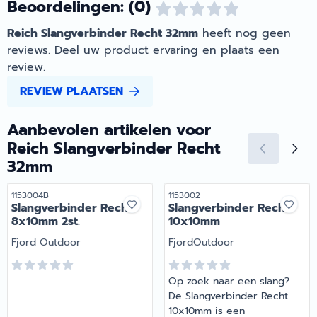
Beoordelingen: (0)
Reich Slangverbinder Recht 32mm
heeft nog geen
reviews. Deel uw product ervaring en plaats een
review.
REVIEW PLAATSEN
Aanbevolen artikelen voor
Reich Slangverbinder Recht
32mm
Artikelnummer
Artikelnummer
1153004B
1153002
Slangverbinder Recht
Slangverbinder Recht
8x10mm 2st.
10x10mm
Merk:
Merk:
Fjord Outdoor
FjordOutdoor
Op zoek naar een slang?
De Slangverbinder Recht
10x10mm is een