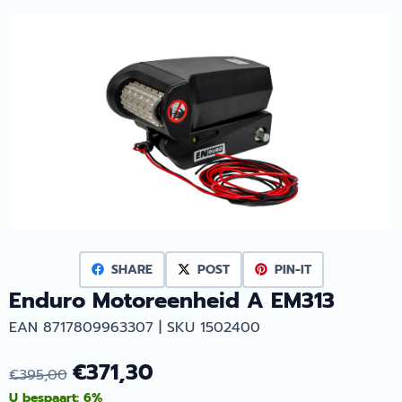
SHARE
POST
PIN-IT
Enduro Motoreenheid A EM313
EAN 8717809963307 | SKU 1502400
€
371,30
€
395,00
U bespaart:
6
%