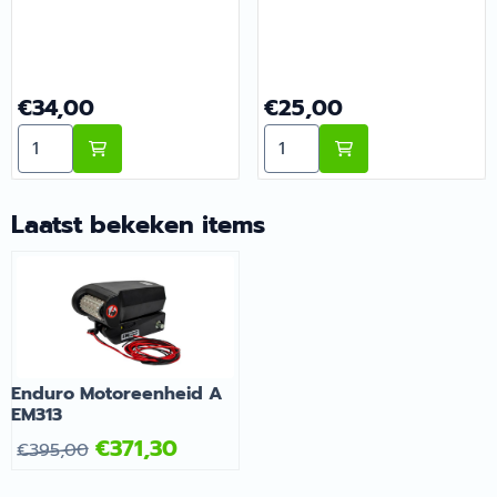
Prijs: 34,00
Prijs: 25,00
€34,00
€25,00
Aantal kiezen voor Enduro Kunststof Kap Basisframe B
Aantal kiezen voor Enduro
Laatst bekeken items
Enduro Motoreenheid A
EM313
€
371,30
€
395,00