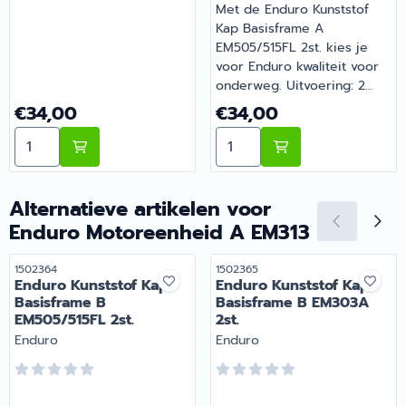
Met de Enduro Kunststof
Kap Basisframe A
EM505/515FL 2st. kies je
voor Enduro kwaliteit voor
onderweg. Uitvoering: 2
stuks. Een slimme aanvulling
Prijs: 34,00
Prijs: 34,00
€34,00
€34,00
op de uitrusting van je
Aantal kiezen voor Enduro Kunststof Kap Basisframe B
Aantal kiezen voor Enduro
camper of caravan. Barsema
Recreatie levert camper-,
caravan- en
campingonderdelen met
Alternatieve artikelen voor
deskundig advies.
Enduro Motoreenheid A EM313
Artikelnummer
Artikelnummer
1502364
1502365
Enduro Kunststof Kap
Enduro Kunststof Kap
Basisframe B
Basisframe B EM303A
EM505/515FL 2st.
2st.
Merk:
Merk:
Enduro
Enduro