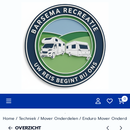
Cookievoorkeuren zijn momenteel gesloten.
0
.
Home
/
Techniek
/
Mover Onderdelen
/
Enduro Mover Onderdel
OVERZICHT