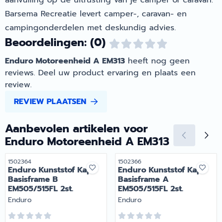
Barsema Recreatie levert camper-, caravan- en
campingonderdelen met deskundig advies.
Beoordelingen: (0)
Enduro Motoreenheid A EM313
heeft nog geen
reviews. Deel uw product ervaring en plaats een
review.
REVIEW PLAATSEN
Aanbevolen artikelen voor
Enduro Motoreenheid A EM313
Artikelnummer
Artikelnummer
1502364
1502366
Enduro Kunststof Kap
Enduro Kunststof Kap
Basisframe B
Basisframe A
EM505/515FL 2st.
EM505/515FL 2st.
Merk:
Merk:
Enduro
Enduro