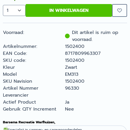
IN WINKELWAGEN
Aantal
Voorraad:
Dit artikel is ruim op
voorraad.
Artikelnummer:
1502400
EAN Code:
8717809963307
SKU code:
1502400
Kleur
Zwart
Model
EM313
SKU Navision
1502400
Artikel Nummer
96330
Leverancier
Actief Product
Ja
Gebruik QTY Increment
Nee
Barsema Recreatie Warfhuizen,
✅
Specialist in camper- en caravanonderdelen.