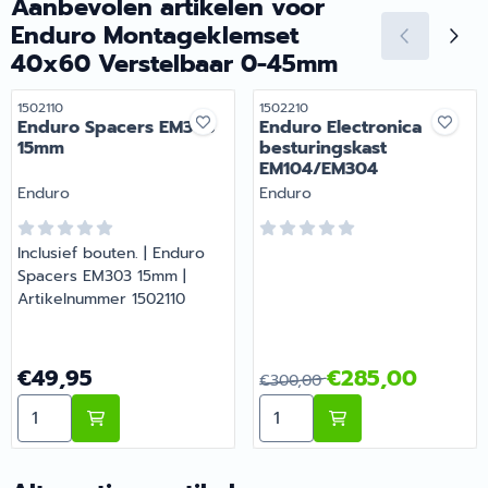
Aanbevolen artikelen voor
Enduro Montageklemset
40x60 Verstelbaar 0-45mm
Artikelnummer
Artikelnummer
1502110
1502210
Enduro Spacers EM303
Enduro Electronica
15mm
besturingskast
EM104/EM304
Merk:
Merk:
Enduro
Enduro
Inclusief bouten. | Enduro
Spacers EM303 15mm |
Artikelnummer 1502110
Prijs: 49,95
Van 300,00 voor 285,00
€49,95
€285,00
€300,00
Aantal kiezen voor Enduro Spacers EM303 15mm
Aantal kiezen voor Enduro