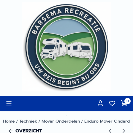
Cookievoorkeuren zijn momenteel gesloten.
0
.
Home
/
Techniek
/
Mover Onderdelen
/
Enduro Mover Onderde
OVERZICHT