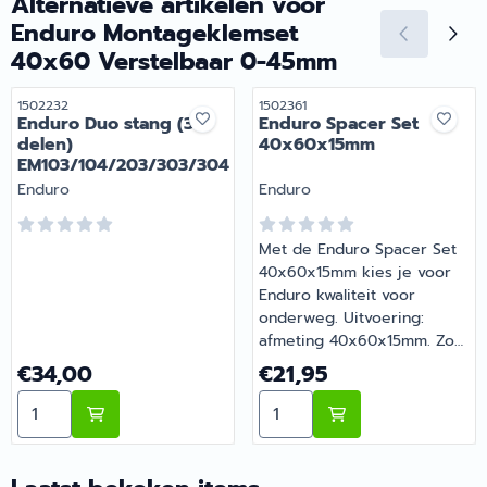
Alternatieve artikelen voor
Enduro Montageklemset
40x60 Verstelbaar 0-45mm
Artikelnummer
Artikelnummer
1502232
1502361
Enduro Duo stang (3
Enduro Spacer Set
delen)
40x60x15mm
EM103/104/203/303/304
Merk:
Merk:
Enduro
Enduro
Met de Enduro Spacer Set
40x60x15mm kies je voor
Enduro kwaliteit voor
onderweg. Uitvoering:
afmeting 40x60x15mm. Zo
blijft je camper of caravan
Prijs: 34,00
Prijs: 21,95
€34,00
€21,95
goed onderhouden en
Aantal kiezen voor Enduro Duo stang (3 delen) EM10
Aantal kiezen voor Endur
compleet. Barsema
Recreatie levert camper-,
caravan- en
campingonderdelen met