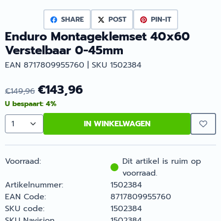
SHARE
POST
PIN-IT
Enduro Montageklemset 40x60
Verstelbaar 0-45mm
EAN 8717809955760 | SKU 1502384
€
143,96
€
149,96
U bespaart:
4
%
IN WINKELWAGEN
Aantal
Voorraad:
Dit artikel is ruim op
voorraad.
Artikelnummer:
1502384
EAN Code:
8717809955760
SKU code:
1502384
SKU Navision
1502384