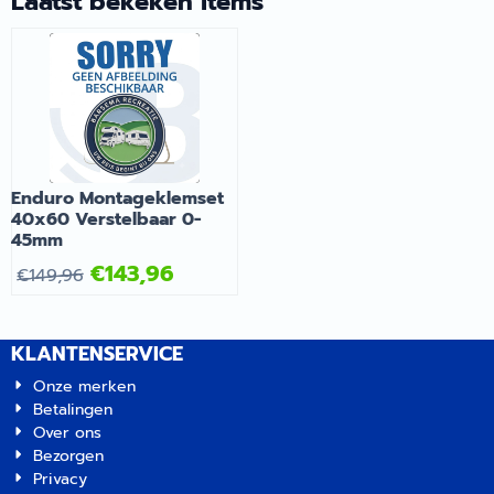
Laatst bekeken items
deskundig advies.
Enduro Montageklemset
40x60 Verstelbaar 0-
45mm
€
143,96
€
149,96
KLANTENSERVICE
Onze merken
Betalingen
Over ons
Bezorgen
Privacy