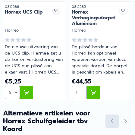
Artikelnummer
Artikelnummer
0815586
0815585
Horrex UCS Clip
Horrex
Verhogingsdorpel
Aluminium
Merk:
Merk:
Horrex
Horrex
De nieuwe uitvoering van
De plissé hordeur van
de UCS clip. Hiermee zet u
Horrex kan optioneel
de hor en verduistering van
voorzien worden van deze
de UCS duo plissé aan
speciale dorpel. De dorpel
elkaar vast. | Horrex UCS
is geschikt om kabels en
Clip | Artikelnummer
leidingen door te voeren
Prijs: 5,25
Prijs: 44,55
€5,25
€44,55
0815586
zonder dat u deze kapot
Aantal kiezen voor Horrex UCS Clip
Aantal kiezen voor Horre
loopt. De dorpel is 750mm
breed en verhoogt de
hordeur met 36mm. |
Horrex Verhogingsdorpel
Alternatieve artikelen voor
Aluminium | Artikelnummer
Horrex Schuifgeleider tbv
0815585
Koord