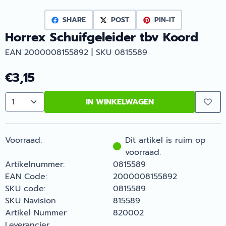
SHARE
POST
PIN-IT
Horrex Schuifgeleider tbv Koord
EAN 2000008155892 | SKU 0815589
€
3,15
IN WINKELWAGEN
Aantal
Voorraad:
Dit artikel is ruim op
voorraad.
Artikelnummer:
0815589
EAN Code:
2000008155892
SKU code:
0815589
SKU Navision
815589
Artikel Nummer
820002
Leverancier