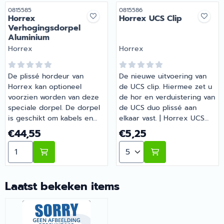
Artikelnummer
Artikelnummer
0815585
0815586
Horrex
Horrex UCS Clip
Verhogingsdorpel
Aluminium
Merk:
Merk:
Horrex
Horrex
De plissé hordeur van
De nieuwe uitvoering van
Horrex kan optioneel
de UCS clip. Hiermee zet u
voorzien worden van deze
de hor en verduistering van
speciale dorpel. De dorpel
de UCS duo plissé aan
is geschikt om kabels en
elkaar vast. | Horrex UCS
leidingen door te voeren
Clip | Artikelnummer
Prijs: 44,55
Prijs: 5,25
€44,55
€5,25
zonder dat u deze kapot
0815586
Aantal kiezen voor Horrex Verhogingsdorpel Aluminiu
Aantal kiezen voor Horrex
loopt. De dorpel is 750mm
breed en verhoogt de
hordeur met 36mm. |
Horrex Verhogingsdorpel
Laatst bekeken items
Aluminium | Artikelnummer
0815585