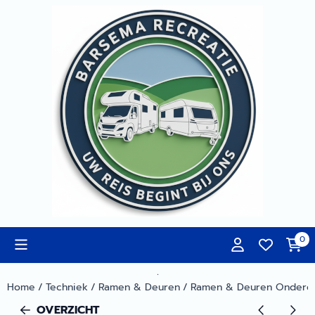
Cookievoorkeuren zijn momenteel gesloten.
0
.
Home
/
Techniek
/
Ramen & Deuren
/
Ramen & Deuren Onderd
OVERZICHT