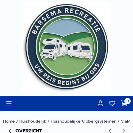
Cookievoorkeuren zijn momenteel gesloten.
0
.
Home
/
Huishoudelijk
/
Huishoudelijke Opbergsystemen
/
ViaMo
OVERZICHT