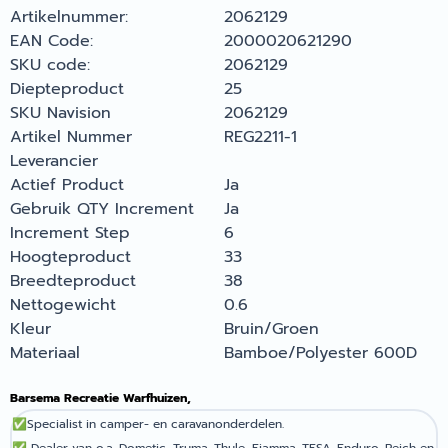
Artikelnummer:
2062129
EAN Code:
2000020621290
SKU code:
2062129
Diepteproduct
25
SKU Navision
2062129
Artikel Nummer
REG2211-1
Leverancier
Actief Product
Ja
Gebruik QTY Increment
Ja
Increment Step
6
Hoogteproduct
33
Breedteproduct
38
Nettogewicht
0.6
Kleur
Bruin/Groen
Materiaal
Bamboe/Polyester 600D
Barsema Recreatie Warfhuizen,
✅
Specialist in camper- en caravanonderdelen.