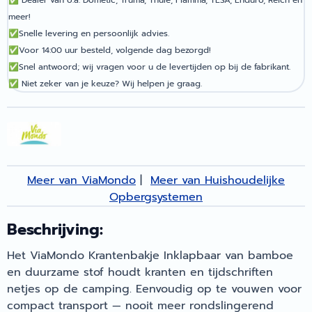
✅
Dealer van o.a. Dometic, Truma, Thule, Fiamma, TESA, Enduro, Reich en
meer!
✅
Snelle levering en persoonlijk advies.
✅
Voor 14:00 uur besteld, volgende dag bezorgd!
✅
Snel antwoord; wij vragen voor u de levertijden op bij de fabrikant.
✅
Niet zeker van je keuze? Wij helpen je graag.
Meer van ViaMondo
|
Meer van Huishoudelijke
Opbergsystemen
Beschrijving:
Het ViaMondo Krantenbakje Inklapbaar van bamboe
en duurzame stof houdt kranten en tijdschriften
netjes op de camping. Eenvoudig op te vouwen voor
compact transport — nooit meer rondslingerend