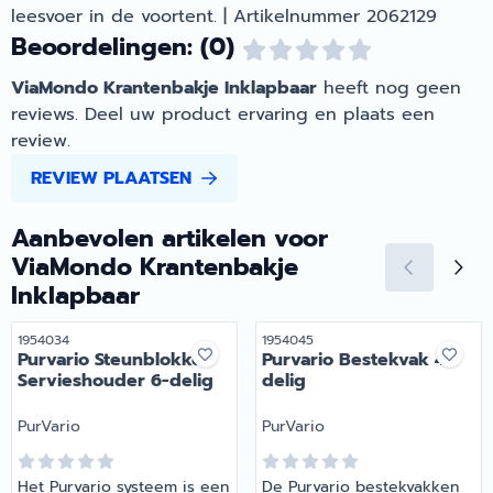
leesvoer in de voortent. | Artikelnummer 2062129
Beoordelingen: (0)
ViaMondo Krantenbakje Inklapbaar
heeft nog geen
reviews. Deel uw product ervaring en plaats een
review.
REVIEW PLAATSEN
Aanbevolen artikelen voor
ViaMondo Krantenbakje
Inklapbaar
Artikelnummer
Artikelnummer
1954034
1954045
Purvario Steunblokken
Purvario Bestekvak 4-
Servieshouder 6-delig
delig
Merk:
Merk:
PurVario
PurVario
Het Purvario systeem is een
De Purvario bestekvakken