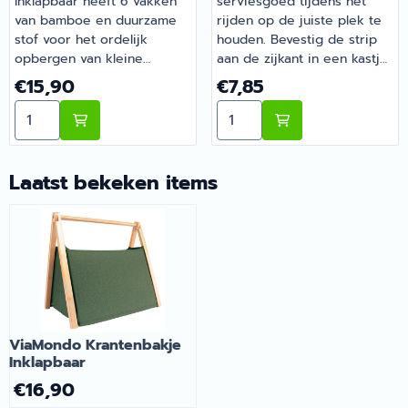
Inklapbaar heeft 6 vakken
serviesgoed tijdens het
van bamboe en duurzame
rijden op de juiste plek te
stof voor het ordelijk
houden. Bevestig de strip
opbergen van kleine
aan de zijkant in een kastje,
spullen. Compact, licht en
zet de borden eronder
Prijs: 15,90
Prijs: 7,85
€15,90
€7,85
opvouwbaar — onmisbaar
schuif de beugel naar
Aantal kiezen voor ViaMondo Opbergbakje Inklapbaar
Aantal kiezen voor Servie
voor een georganiseerde
beneden en het staat vast. |
voortent of caravan. |
Serviesklem Hoogte
Artikelnummer 2062132
Verstelbaar | Artikelnummer
1954051
Laatst bekeken items
ViaMondo Krantenbakje
Inklapbaar
€
16,90