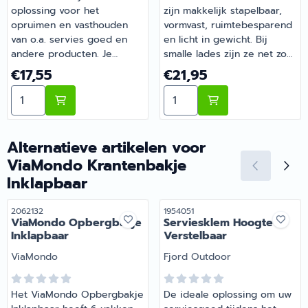
oplossing voor het
zijn makkelijk stapelbaar,
opruimen en vasthouden
vormvast, ruimtebesparend
van o.a. servies goed en
en licht in gewicht. Bij
andere producten. Je
smalle lades zijn ze net zo
bevestigd het op een mat
makkelijk omdat ze
Prijs: 17,55
Prijs: 21,95
€17,55
€21,95
voorzien van speciaal
gestapeld kunnen worden
Aantal kiezen voor Purvario Steunblokken Servieshoud
Aantal kiezen voor Purvari
klittenband waardoor de
en het bestek blijft liggen
lichte modules blijven
door de voorvorming in het
kleven. Geschikt voor
vak. | Purvario Bestekvak 4-
blikjes, kruidenpotjes of
delig | Artikelnummer
Alternatieve artikelen voor
pakken. | Purvario
1954045
ViaMondo Krantenbakje
Steunblokken
Inklapbaar
Servieshouder 6-delig |
Artikelnummer 1954034
Artikelnummer
Artikelnummer
2062132
1954051
ViaMondo Opbergbakje
Serviesklem Hoogte
Inklapbaar
Verstelbaar
Merk:
Merk:
ViaMondo
Fjord Outdoor
Het ViaMondo Opbergbakje
De ideale oplossing om uw