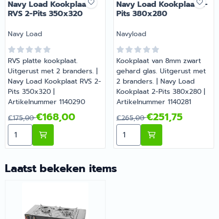
Navy Load Kookplaat
Navy Load Kookplaat 2-
RVS 2-Pits 350x320
Pits 380x280
Merk:
Merk:
Navy Load
Navyload
RVS platte kookplaat.
Kookplaat van 8mm zwart
Uitgerust met 2 branders. |
gehard glas. Uitgerust met
Navy Load Kookplaat RVS 2-
2 branders. | Navy Load
Pits 350x320 |
Kookplaat 2-Pits 380x280 |
Artikelnummer 1140290
Artikelnummer 1140281
Van 175,00 voor 168,00
Van 265,00 voor 251,75
€168,00
€251,75
€175,00
€265,00
Aantal kiezen voor Navy Load Kookplaat RVS 2-Pits 3
Aantal kiezen voor Navy L
Laatst bekeken items