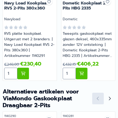
Navy Load Kookplaat
Dometic Kookplaat 2-
RVS 2-Pits 380x360
Pits HBG 2335
Merk:
Merk:
Navyload
Dometic
RVS platte kookplaat.
Tweepits gaskookplaat met
Uitgerust met 2 branders. |
glazen deksel, 460x335mm
Navy Load Kookplaat RVS 2-
zonder 12V ontsteking. |
Pits 380x360 |
Dometic Kookplaat 2-Pits
Artikelnummer 1140291
HBG 2335 | Artikelnummer
A0009953
Van 240,00 voor 230,40
Van 432,15 voor 406,22
€230,40
€406,22
€240,00
€432,15
Aantal kiezen voor Navy Load Kookplaat RVS 2-Pits 3
Aantal kiezen voor Dometi
Alternatieve artikelen voor
ViaMondo Gaskookplaat
Draagbaar 2-Pits
Artikelnummer
Artikelnummer
1140290
1140281