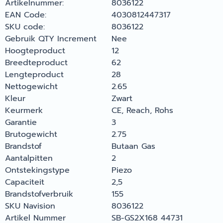
Artikelnummer:
8036122
EAN Code:
4030812447317
SKU code:
8036122
Gebruik QTY Increment
Nee
Hoogteproduct
12
Breedteproduct
62
Lengteproduct
28
Nettogewicht
2.65
Kleur
Zwart
Keurmerk
CE, Reach, Rohs
Garantie
3
Brutogewicht
2.75
Brandstof
Butaan Gas
Aantalpitten
2
Ontstekingstype
Piezo
Capaciteit
2,5
Brandstofverbruik
155
SKU Navision
8036122
Artikel Nummer
SB-GS2X168 44731