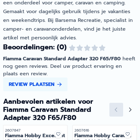
een onderdeel voor camper, caravan en camping.
Gemaakt voor dagelijks gebruik tijdens je vakanties
en weekendtrips. Bij Barsema Recreatie, specialist in
camper- en caravanonderdelen, vind je het juiste
artikel met persoonlijk advies.
Beoordelingen: (0)
Fiamma Caravan Standard Adapter 320 F65/F80
heeft
nog geen reviews. Deel uw product ervaring en
plaats een review.
REVIEW PLAATSEN
Aanbevolen artikelen voor
Fiamma Caravan Standard
Adapter 320 F65/F80
Artikelnummer
Artikelnummer
2607847
2607616
Fiamma Hobby Excellent
Fiamma Hobby Caravan