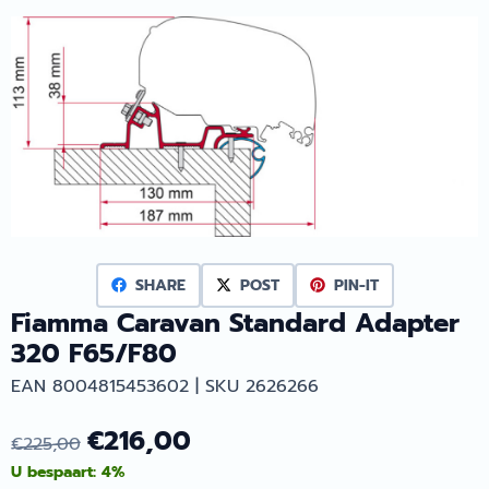
SHARE
POST
PIN-IT
Fiamma Caravan Standard Adapter
320 F65/F80
EAN 8004815453602 | SKU 2626266
€
216,00
€
225,00
U bespaart:
4
%