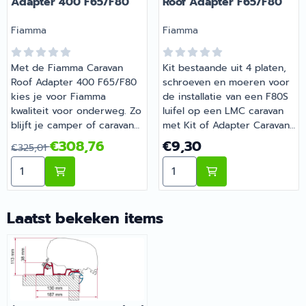
Adapter 400 F65/F80
Roof Adapter F65/F80
Merk:
Merk:
Fiamma
Fiamma
Met de Fiamma Caravan
Kit bestaande uit 4 platen,
Roof Adapter 400 F65/F80
schroeven en moeren voor
kies je voor Fiamma
de installatie van een F80S
kwaliteit voor onderweg. Zo
luifel op een LMC caravan
blijft je camper of caravan
met Kit of Adapter Caravan
goed onderhouden en
Roof. | Fiamma LMC Kit
Van 325,01 voor 308,76
Prijs: 9,30
€308,76
€9,30
€325,01
compleet. Barsema
Caravan Roof Adapter
Aantal kiezen voor Fiamma Caravan Roof Adapter 400
Aantal kiezen voor Fiamma
Recreatie levert camper-,
F65/F80 | Artikelnummer
caravan- en
2607611
campingonderdelen met
deskundig advies.
Laatst bekeken items