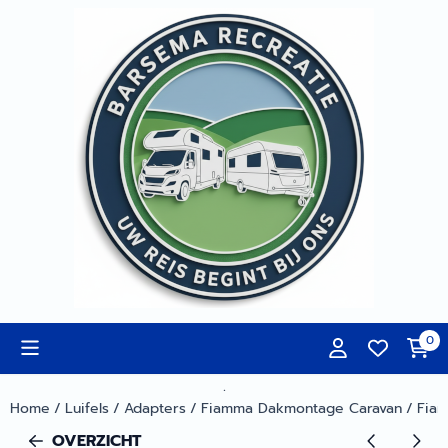
Cookievoorkeuren zijn momenteel gesloten.
0
.
Home
/
Luifels
/
Adapters
/
Fiamma Dakmontage Caravan
/
Fiam
OVERZICHT