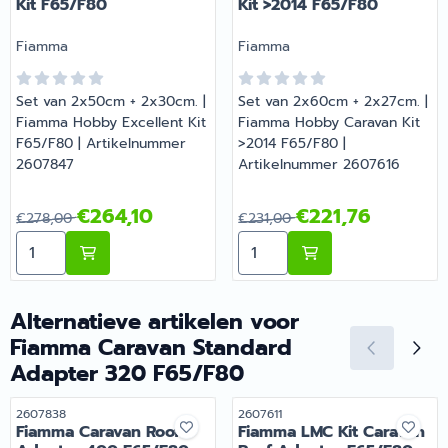
Kit F65/F80
Kit >2014 F65/F80
Merk:
Merk:
Fiamma
Fiamma
Set van 2x50cm + 2x30cm. |
Set van 2x60cm + 2x27cm. |
Fiamma Hobby Excellent Kit
Fiamma Hobby Caravan Kit
F65/F80 | Artikelnummer
>2014 F65/F80 |
2607847
Artikelnummer 2607616
Van 278,00 voor 264,10
Van 231,00 voor 221,76
€264,10
€221,76
€278,00
€231,00
Aantal kiezen voor Fiamma Hobby Excellent Kit F65/F
Aantal kiezen voor Fiamm
Alternatieve artikelen voor
Fiamma Caravan Standard
Adapter 320 F65/F80
Artikelnummer
Artikelnummer
2607838
2607611
Fiamma Caravan Roof
Fiamma LMC Kit Caravan