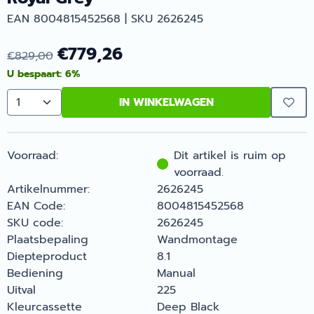
EAN 8004815452568 | SKU 2626245
€
779,26
€
829,00
U bespaart:
6
%
IN WINKELWAGEN
Aantal
Voorraad:
Dit artikel is ruim op
voorraad.
Artikelnummer:
2626245
EAN Code:
8004815452568
SKU code:
2626245
Plaatsbepaling
Wandmontage
Diepteproduct
8.1
Bediening
Manual
Uitval
225
Kleurcassette
Deep Black