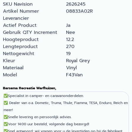
SKU Navision
2626245
Artikel Nummer
08833A02R
Leverancier
Actief Product
Ja
Gebruik QTY Increment
Nee
Hoogteproduct
12.2
Lengteproduct
270
Nettogewicht
19
Kleur
Royal Grey
Materiaal
Vinyl
Model
F43Van
Barsema Recreatie Warfhuizen,
✅
Specialist in camper- en caravanonderdelen.
✅
Dealer van o.a. Dometic, Truma, Thule, Fiamma, TESA, Enduro, Reich en
meer!
✅
Snelle levering en persoonlijk advies.
✅
Voor 14:00 uur besteld, volgende dag bezorgd!
✅
Snel antwoord; wij vragen voor u de levertijden op bij de fabrikant.