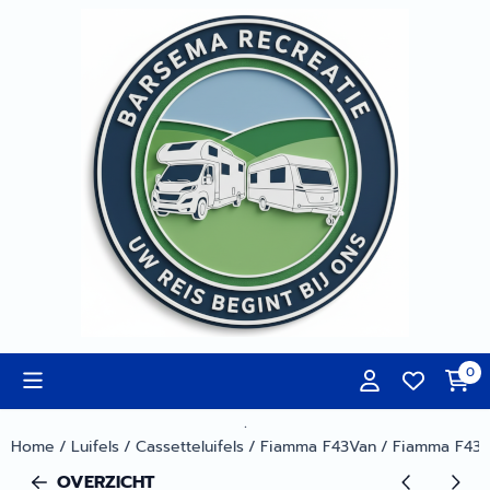
Cookievoorkeuren zijn momenteel gesloten.
0
.
Home
/
Luifels
/
Cassetteluifels
/
Fiamma F43Van
/
Fiamma F43V
OVERZICHT