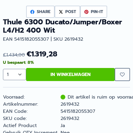
SHARE
POST
PIN-IT
Thule 6300 Ducato/Jumper/Boxer
L4/H2 400 Wit
EAN 5415182055307 | SKU 2619432
€
1.319,28
€
1.434,00
U bespaart:
8
%
IN WINKELWAGEN
Aantal
Voorraad:
Dit artikel is ruim op voorra
Artikelnummer:
2619432
EAN Code:
5415182055307
SKU code:
2619432
Actief Product
Ja
Gebruik QTY Increment
Nee