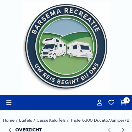
Cookievoorkeuren zijn momenteel gesloten.
0
.
Home
/
Luifels
/
Cassetteluifels
/
Thule 6300 Ducato/Jumper/Bo
OVERZICHT