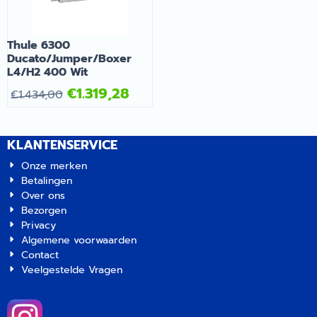
schuimband om de ruimte
tussen het voertuig en de
luifel af te dichten om zo
Thule 6300
het binnendringen van
Ducato/Jumper/Boxer
water te vermijden. | Thule
L4/H2 400 Wit
6300 Ducato/Jumper/Boxer
L3/H2 375 Wit |
€
1.319,28
€
1.434,00
Artikelnummer 2619431
KLANTENSERVICE
Onze merken
Betalingen
Over ons
Bezorgen
Privacy
Algemene voorwaarden
Contact
Veelgestelde Vragen