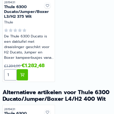
Artikelnummer
2619431
Thule 6300
Ducato/Jumper/Boxer
L3/H2 375 Wit
Merk:
Thule
De Thule 6300 Ducato is
een dakluifel met
draaislinger geschikt voor
H2 Ducato, Jumper en
Boxer kampeerbusjes vanaf
2007. De luifel heeft een
Van 1 394,00 voor 1 282,48
€1.282,48
€1.394,00
witte cassette en doekkleur
Aantal kiezen voor Thule 6300 Ducato/Jumper/Boxer 
Mystic Grey. Een motorkit
kan eventueel gemakkelijk
achteraf geplaatst worden.
Perfecte afwerking en
Alternatieve artikelen voor
Thule 6300
integratie met het voertuig
Ducato/Jumper/Boxer L4/H2 400 Wit
dankzij de adapter-
afdekkappen. De luifel
Artikelnummer
2619431
wordt geleverd inclusief
Thule 6300