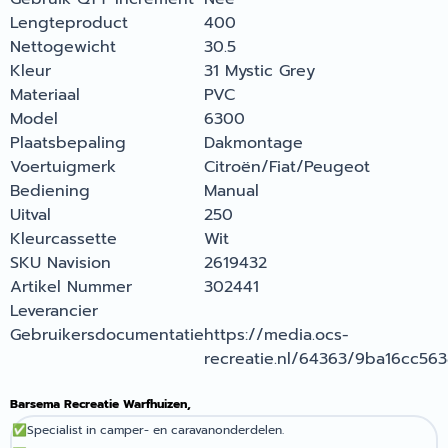
Lengteproduct
400
Nettogewicht
30.5
Kleur
31 Mystic Grey
Materiaal
PVC
Model
6300
Plaatsbepaling
Dakmontage
Voertuigmerk
Citroën/Fiat/Peugeot
Bediening
Manual
Uitval
250
Kleurcassette
Wit
SKU Navision
2619432
Artikel Nummer
302441
Leverancier
Gebruikersdocumentatie
https://media.ocs-
recreatie.nl/64363/9ba16cc5
Barsema Recreatie Warfhuizen,
✅
Specialist in camper- en caravanonderdelen.