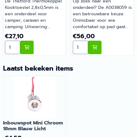
De Thetford Thermokoppel
Op zoek naar een
Kooktoestel 2,8x0,5mm is
onderdeel? De A0038059 is
een onderdeel voor
een betrouwbare keuze.
camper, caravan en
Onmisbaar voor wie
camping. Uitvoering:
comfortabel op pad gaat
afmeting 8x0. Zo blijft je
met de camper of caravan.
Prijs: 27,10
Prijs: 56,00
€27,10
€56,00
camper of caravan goed
Bestel dit onderdeel
Aantal kiezen voor Thetford Thermokoppel Kooktoest
Aantal kiezen voor
onderhouden en compleet.
eenvoudig online bij
Bij Barsema Recreatie,
Barsema Recreatie, jouw
specialist in camper- en
recreatiespecialist.
caravanonderdelen, vind je
Laatst bekeken items
het juiste artikel met
persoonlijk advies.
Inbouwspot Mini Chroom
18mm Blauw Licht