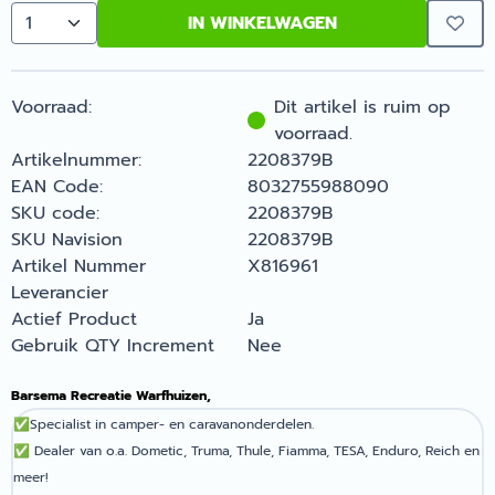
IN WINKELWAGEN
Aantal
Voorraad:
Dit artikel is ruim op
voorraad.
Artikelnummer:
2208379B
EAN Code:
8032755988090
SKU code:
2208379B
SKU Navision
2208379B
Artikel Nummer
X816961
Leverancier
Actief Product
Ja
Gebruik QTY Increment
Nee
Barsema Recreatie Warfhuizen,
✅
Specialist in camper- en caravanonderdelen.
✅
Dealer van o.a. Dometic, Truma, Thule, Fiamma, TESA, Enduro, Reich en
meer!