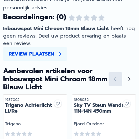
persoonlijk advies.
Beoordelingen: (0)
Inbouwspot Mini Chroom 18mm Blauw Licht
heeft nog
geen reviews. Deel uw product ervaring en plaats
een review.
REVIEW PLAATSEN
Aanbevolen artikelen voor
Inbouwspot Mini Chroom 18mm
Blauw Licht
Artikelnummer
Artikelnummer
1937065
1808032
Trigano Achterlicht
Sky TV Steun Wandrail
Li/Re
11N+14N 450mm
Merk:
Merk:
Trigano
Fjord Outdoor