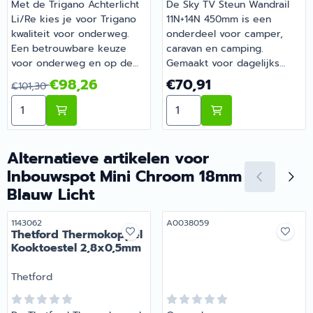
Met de Trigano Achterlicht
De Sky TV Steun Wandrail
Li/Re kies je voor Trigano
11N+14N 450mm is een
kwaliteit voor onderweg.
onderdeel voor camper,
Een betrouwbare keuze
caravan en camping.
voor onderweg en op de
Gemaakt voor dagelijks
camping. Barsema
gebruik tijdens je vakanties
Van 101,30 voor 98,26
Prijs: 70,91
€98,26
€70,91
€101,30
Recreatie levert camper-,
en weekendtrips. Bij
Aantal kiezen voor Trigano Achterlicht Li/Re
Aantal kiezen voor Sky TV
caravan- en
Barsema Recreatie,
campingonderdelen met
specialist in camper- en
deskundig advies.
caravanonderdelen, vind je
het juiste artikel met
Alternatieve artikelen voor
persoonlijk advies.
Inbouwspot Mini Chroom 18mm
Blauw Licht
Artikelnummer
Artikelnummer
1143062
A0038059
Thetford Thermokoppel
Kooktoestel 2,8x0,5mm
Merk:
Thetford