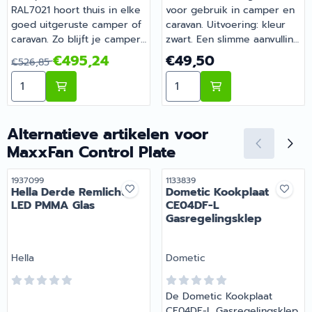
RAL7021 hoort thuis in elke
voor gebruik in camper en
goed uitgeruste camper of
caravan. Uitvoering: kleur
caravan. Zo blijft je camper
zwart. Een slimme aanvulling
of caravan goed
op de uitrusting van je
Van 526,85 voor 495,24
Prijs: 49,50
€495,24
€49,50
€526,85
onderhouden en compleet.
camper of caravan. Barsema
Aantal kiezen voor Horrex Schuifdeurhor MB Sprinter
Aantal kiezen voor Inbou
Heb je vragen over de
Recreatie levert camper-,
juiste keuze? Barsema
caravan- en
Recreatie denkt graag met
campingonderdelen met
je mee.
deskundig advies.
Alternatieve artikelen voor
MaxxFan Control Plate
Artikelnummer
Artikelnummer
1937099
1133839
Hella Derde Remlicht
Dometic Kookplaat
LED PMMA Glas
CE04DF-L
Gasregelingsklep
Merk:
Merk:
Hella
Dometic
De Dometic Kookplaat
CE04DF-L Gasregelingsklep