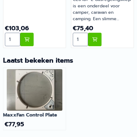
is een onderdeel voor
camper, caravan en
camping. Een slimme
aanvulling op de uitrusting
Prijs: 103,06
Prijs: 75,40
€103,06
€75,40
van je camper of caravan.
Aantal kiezen voor Hella Derde Remlicht LED PMMA Gl
Aantal kiezen voor Domet
Bij Barsema Recreatie,
specialist in camper- en
caravanonderdelen, vind je
het juiste artikel met
Laatst bekeken items
persoonlijk advies.
MaxxFan Control Plate
€
77,95