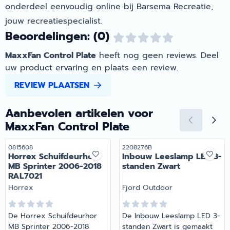
onderdeel eenvoudig online bij Barsema Recreatie,
jouw recreatiespecialist.
Beoordelingen: (0)
MaxxFan Control Plate
heeft nog geen reviews. Deel
uw product ervaring en plaats een review.
REVIEW PLAATSEN
Aanbevolen artikelen voor
MaxxFan Control Plate
Artikelnummer
Artikelnummer
0815608
2208276B
Horrex Schuifdeurhor
Inbouw Leeslamp LED 3-
MB Sprinter 2006-2018
standen Zwart
RAL7021
Merk:
Merk:
Horrex
Fjord Outdoor
De Horrex Schuifdeurhor
De Inbouw Leeslamp LED 3-
MB Sprinter 2006-2018
standen Zwart is gemaakt