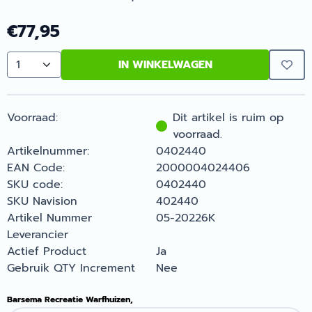
€
77,95
IN WINKELWAGEN
Aantal
Voorraad:
Dit artikel is ruim op
voorraad.
Artikelnummer:
0402440
EAN Code:
2000004024406
SKU code:
0402440
SKU Navision
402440
Artikel Nummer
05-20226K
Leverancier
Actief Product
Ja
Gebruik QTY Increment
Nee
Barsema Recreatie Warfhuizen,