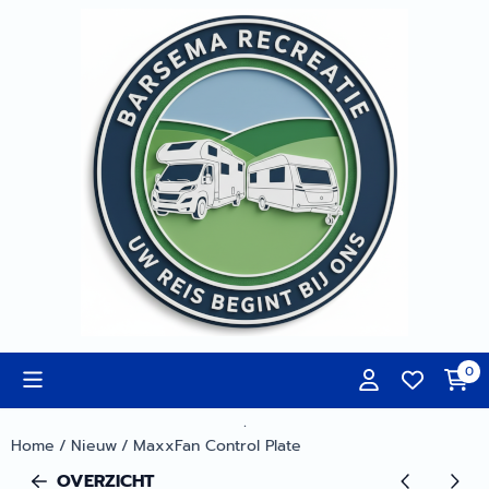
Cookievoorkeuren zijn momenteel gesloten.
0
.
Home
/
Nieuw
/
MaxxFan Control Plate
OVERZICHT