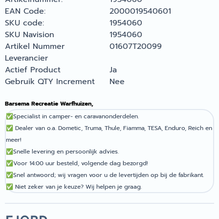
EAN Code:
2000019540601
SKU code:
1954060
SKU Navision
1954060
Artikel Nummer
01607T20099
Leverancier
Actief Product
Ja
Gebruik QTY Increment
Nee
Barsema Recreatie Warfhuizen,
✅
Specialist in camper- en caravanonderdelen.
✅
Dealer van o.a. Dometic, Truma, Thule, Fiamma, TESA, Enduro, Reich en
meer!
✅
Snelle levering en persoonlijk advies.
✅
Voor 14:00 uur besteld, volgende dag bezorgd!
✅
Snel antwoord; wij vragen voor u de levertijden op bij de fabrikant.
✅
Niet zeker van je keuze? Wij helpen je graag.