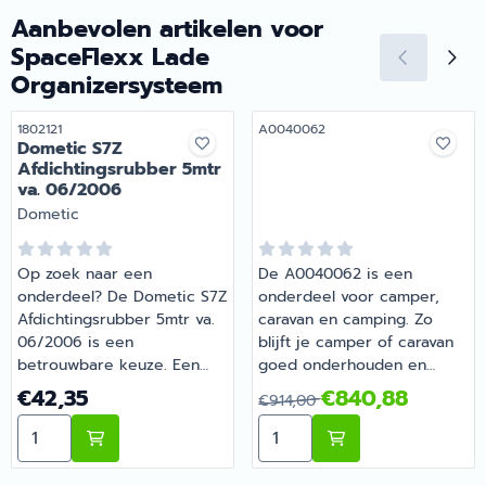
Aanbevolen artikelen voor
SpaceFlexx Lade
Organizersysteem
Artikelnummer
Artikelnummer
1802121
A0040062
Dometic S7Z
Afdichtingsrubber 5mtr
va. 06/2006
Merk:
Dometic
Op zoek naar een
De A0040062 is een
onderdeel? De Dometic S7Z
onderdeel voor camper,
Afdichtingsrubber 5mtr va.
caravan en camping. Zo
06/2006 is een
blijft je camper of caravan
betrouwbare keuze. Een
goed onderhouden en
slimme aanvulling op de
compleet. Bij Barsema
Prijs: 42,35
Van 914,00 voor 840,88
€42,35
€840,88
€914,00
uitrusting van je camper of
Recreatie, specialist in
Aantal kiezen voor Dometic S7Z Afdichtingsrubber 5m
Aantal kiezen voor
caravan. Bestel dit
camper- en
onderdeel eenvoudig online
caravanonderdelen, vind je
bij Barsema Recreatie, jouw
het juiste artikel met