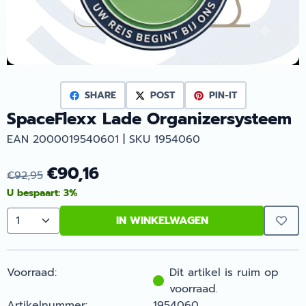
SHARE
POST
PIN-IT
SpaceFlexx Lade Organizersysteem
EAN 2000019540601 | SKU 1954060
€
90,16
€
92,95
U bespaart:
3
%
IN WINKELWAGEN
Aantal
Voorraad:
Dit artikel is ruim op
voorraad.
Artikelnummer:
1954060