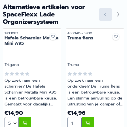
recreatiespecialist.
persoonlijk advies.
Alternatieve artikelen voor
SpaceFlexx Lade
Organizersysteem
Artikelnummer
Artikelnummer
1903083
430040-75900
Hafele Scharnier Metalla
Truma flens
Mini A95
Merk:
Merk:
Trigano
Truma
Op zoek naar een
Op zoek naar een
scharnier? De Hafele
onderdeel? De Truma flens
Scharnier Metalla Mini A95
is een betrouwbare keuze.
is een betrouwbare keuze.
Een slimme aanvulling op de
Gemaakt voor dagelijks
uitrusting van je camper of
gebruik tijdens je vakanties
caravan. Bestel dit
Prijs: 14,90
Prijs: 14,96
€14,90
€14,96
en weekendtrips. Bestel dit
onderdeel eenvoudig online
Aantal kiezen voor Hafele Scharnier Metalla Mini A95
Aantal kiezen voor Truma f
onderdeel eenvoudig online
bij Barsema Recreatie, jouw