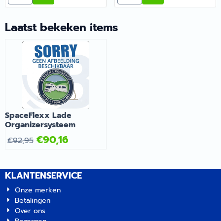
bij Barsema Recreatie, jouw
recreatiespecialist.
recreatiespecialist.
Laatst bekeken items
SpaceFlexx Lade
Organizersysteem
€
90,16
€
92,95
KLANTENSERVICE
Onze merken
Betalingen
Over ons