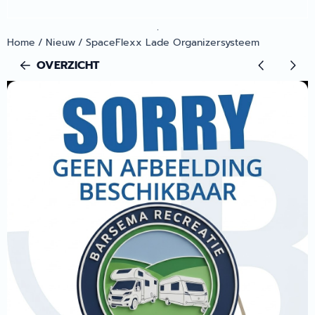
.
Home
/
Nieuw
/
SpaceFlexx Lade Organizersysteem
OVERZICHT