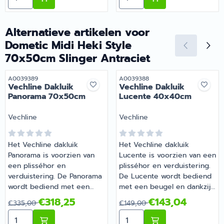
heeft geforceerde
bij Barsema Recreatie, jouw
ventilatie voor genoeg
recreatiespecialist.
frisse lucht. Daarnaast zorgt
Alternatieve artikelen voor
een onafhankelijk
Dometic Midi Heki Style
verstelbare verduisterings-
70x50cm Slinger Antraciet
en insectenhor voor privacy
en houden ze vervelende
Artikelnummer
Artikelnummer
A0039389
A0039388
insecten buiten de deur. Dit
Vechline Dakluik
Vechline Dakluik
is de ultieme oplossing
Panorama 70x50cm
Lucente 40x40cm
voor een comfortabele en
goed geventileerde
Merk:
Merk:
Vechline
Vechline
binnenomgeving. | Dometic
Mini Heki S FL 40x40cm 43-
60mm | Artikelnummer
Het Vechline dakluik
Het Vechline dakluik
0401243
Panorama is voorzien van
Lucente is voorzien van een
een plisséhor en
plisséhor en verduistering.
verduistering. De Panorama
De Lucente wordt bediend
wordt bediend met een
met een beugel en dankzij
beugel en dankzij de twee
de twee verschillende
Van 335,00 voor 318,25
Van 149,00 voor 143,04
€318,25
€143,04
€335,00
€149,00
verschillende
openingsstanden biedt dit
Aantal kiezen voor Vechline Dakluik Panorama 70x50c
Aantal kiezen voor Vechl
openingsstanden biedt dit
dakluik een eenvoudige en