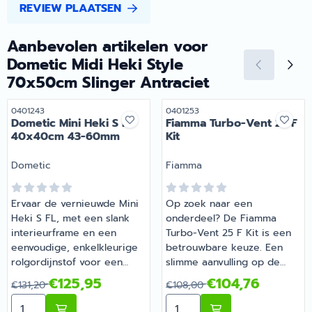
REVIEW PLAATSEN
Aanbevolen artikelen voor
Dometic Midi Heki Style
70x50cm Slinger Antraciet
Artikelnummer
Artikelnummer
0401243
0401253
Dometic Mini Heki S FL
Fiamma Turbo-Vent 25 F
40x40cm 43-60mm
Kit
Merk:
Merk:
Dometic
Fiamma
Ervaar de vernieuwde Mini
Op zoek naar een
Heki S FL, met een slank
onderdeel? De Fiamma
interieurframe en een
Turbo-Vent 25 F Kit is een
eenvoudige, enkelkleurige
betrouwbare keuze. Een
rolgordijnstof voor een
slimme aanvulling op de
verfijnde uitstraling. Dit
uitrusting van je camper of
Van 131,20 voor 125,95
Van 108,00 voor 104,76
€125,95
€104,76
€131,20
€108,00
compacte dakluik biedt
caravan. Bestel dit
Aantal kiezen voor Dometic Mini Heki S FL 40x40cm
Aantal kiezen voor Fiamma
optimale lichtdoorlating en
onderdeel eenvoudig online