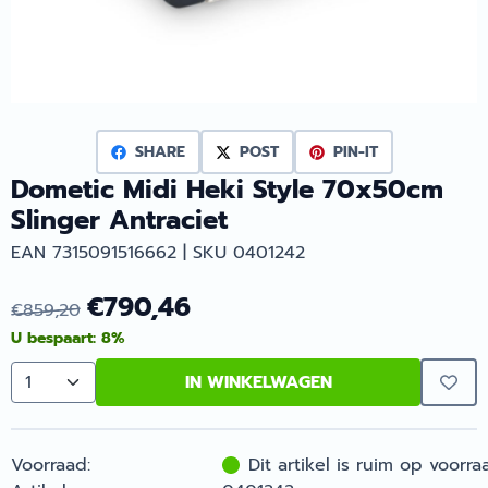
SHARE
POST
PIN-IT
Dometic Midi Heki Style 70x50cm
Slinger Antraciet
EAN 7315091516662 | SKU 0401242
€
790,46
€
859,20
U bespaart:
8
%
IN WINKELWAGEN
Aantal
Voorraad:
Dit artikel is ruim op voorra