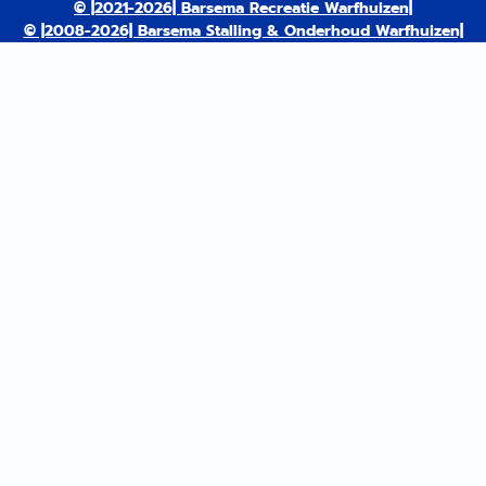
© |2021-2026| Barsema Recreatie Warfhuizen|
© |2008-2026| Barsema Stalling & Onderhoud Warfhuizen|