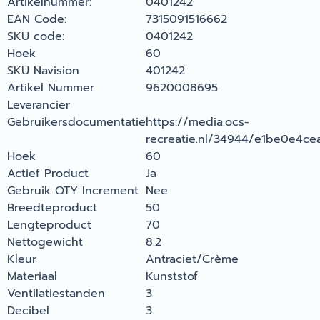
Artikelnummer:
0401242
EAN Code:
7315091516662
SKU code:
0401242
Hoek
60
SKU Navision
401242
Artikel Nummer
9620008695
Leverancier
Gebruikersdocumentatie
https://media.ocs-
recreatie.nl/34944/e1be0e4ce
Hoek
60
Actief Product
Ja
Gebruik QTY Increment
Nee
Breedteproduct
50
Lengteproduct
70
Nettogewicht
8.2
Kleur
Antraciet/Crème
Materiaal
Kunststof
Ventilatiestanden
3
Decibel
3