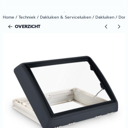
.
Home
/
Techniek
/
Dakluiken & Serviceluiken
/
Dakluiken
/
Dome
OVERZICHT