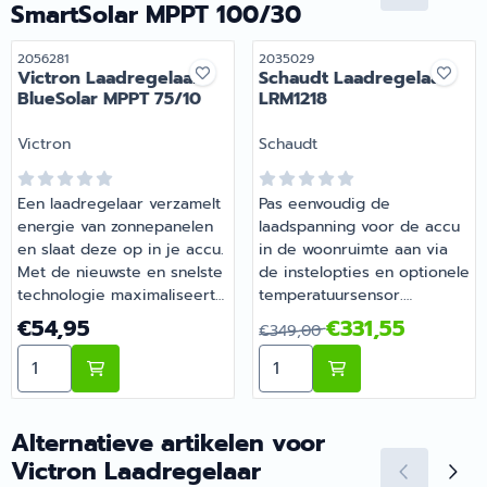
SmartSolar MPPT 100/30
Artikelnummer
Artikelnummer
2056281
2035029
Victron Laadregelaar
Schaudt Laadregelaar
BlueSolar MPPT 75/10
LRM1218
Merk:
Merk:
Victron
Schaudt
Een laadregelaar verzamelt
Pas eenvoudig de
energie van zonnepanelen
laadspanning voor de accu
en slaat deze op in je accu.
in de woonruimte aan via
Met de nieuwste en snelste
de instelopties en optionele
technologie maximaliseert
temperatuursensor.
BlueSolar deze energie-
Ondersteunt tot 20A voor
Prijs: 54,95
Van 349,00 voor 331,55
€54,95
€331,55
€349,00
oogst door intelligente
accu's in woonruimten en
Aantal kiezen voor Victron Laadregelaar BlueSolar MP
Aantal kiezen voor Schaud
aansturing, zodat een
2,5A voor startaccu's. Werkt
volledige oplading in de
met 12V loodzuuraccu's,
kortst mogelijke tijd wordt
AGM-accu's of
gerealiseerd. BlueSolar
loodgelaccu's. | Schaudt
Alternatieve artikelen voor
houdt de accu in goede
Laadregelaar LRM1218 |
Victron Laadregelaar
conditie en verlengt zo de
Artikelnummer 2035029