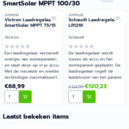
SmartSolar MPPT 100/30
levensduur. | Victron
Laadregelaar BlueSolar
Artikelnummer
Artikelnummer
2056292
2035028
MPPT 75/10 | Artikelnummer
Victron Laadregelaar
Schaudt Laadregelaar
2056281
SmartSolar MPPT 75/15
LR1218
Merk:
Merk:
Victron
Schaudt
Een laadregelaar verzamelt
De laadregelaar wordt
energie van zonnepanelen
tussen de accu en het
en slaat deze op in je accu.
zonnepaneel geplaatst. De
Met de nieuwste en snelste
laadregelaar regelt de
technologie maximaliseert
laadstroom van het paneel
SmartSolar deze energie-
naar de accu. Het
Prijs: 68,99
Van 123,95 voor 120,23
€68,99
€120,23
€123,95
oogst door intelligente
beschermt de accu tegen
Aantal kiezen voor Victron Laadregelaar SmartSolar M
Aantal kiezen voor Schaud
aansturing, zodat een
overbelading.
volledige oplading in de
kortst mogelijke tijd wordt
gerealiseerd. SmartSolar
Laatst bekeken items
houdt de accu in goede
conditie en verlengt zo de