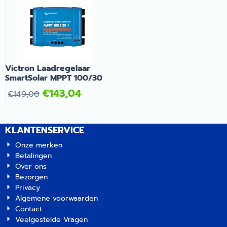
levensduur. | Victron
Laadregelaar SmartSolar
MPPT 75/15 | Artikelnummer
2056292
Victron Laadregelaar
SmartSolar MPPT 100/30
€
143,04
€
149,00
KLANTENSERVICE
Onze merken
Betalingen
Over ons
Bezorgen
Privacy
Algemene voorwaarden
Contact
Veelgestelde Vragen