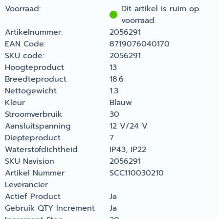
Voorraad:
Dit artikel is ruim op
voorraad.
Artikelnummer:
2056291
EAN Code:
8719076040170
SKU code:
2056291
Hoogteproduct
13
Breedteproduct
18.6
Nettogewicht
1.3
Kleur
Blauw
Stroomverbruik
30
Aansluitspanning
12 V/24 V
Diepteproduct
7
Waterstofdichtheid
IP43, IP22
SKU Navision
2056291
Artikel Nummer
SCC110030210
Leverancier
Actief Product
Ja
Gebruik QTY Increment
Ja