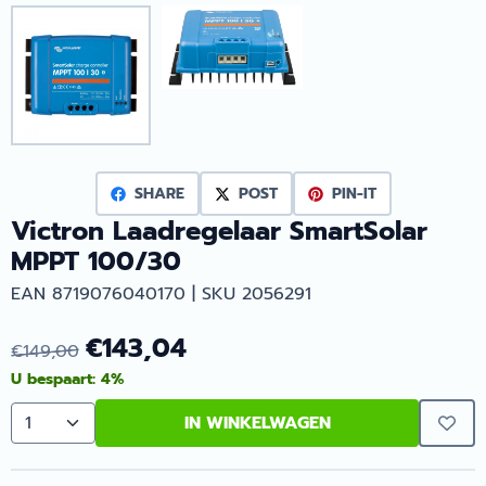
SHARE
POST
PIN-IT
Victron Laadregelaar SmartSolar
MPPT 100/30
EAN 8719076040170 | SKU 2056291
€
143,04
€
149,00
U bespaart:
4
%
IN WINKELWAGEN
Aantal