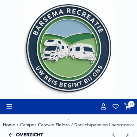
Cookievoorkeuren zijn momenteel gesloten.
0
.
Home
/
Camper Caravan Elektra
/
Daglichtpanelen Laadregelaar
OVERZICHT