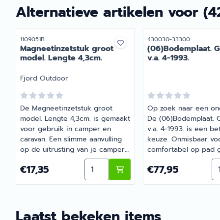
Alternatieve artikelen voor
(4
Artikelnummer
Artikelnummer
1109051B
430030-33300
Magneetinzetstuk groot
(06)Bodemplaat. G
model. Lengte 4,3cm.
v.a. 4-1993.
Merk:
Fjord Outdoor
De Magneetinzetstuk groot
Op zoek naar een on
model. Lengte 4,3cm. is gemaakt
De (06)Bodemplaat. 
voor gebruik in camper en
v.a. 4-1993. is een b
caravan. Een slimme aanvulling
keuze. Onmisbaar vo
op de uitrusting van je camper
comfortabel op pad 
of caravan. Barsema Recreatie
de camper of caravan.
Aantal kiezen voor Magneetinzetst
Aa
Prijs: 17,35
Prijs: 77,95
€17,35
€77,95
levert camper-, caravan- en
onderdeel eenvoudig 
campingonderdelen met
Barsema Recreatie, 
deskundig advies.
recreatiespecialist.
Laatst bekeken items