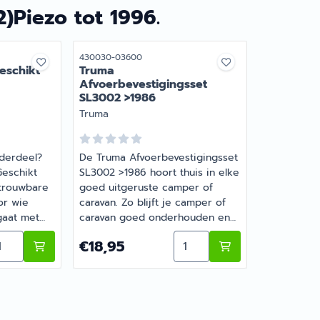
2)Piezo tot 1996.
Artikelnummer
430030-03600
eschikt
Truma
Afvoerbevestigingsset
SL3002 >1986
Merk:
Truma
derdeel?
De Truma Afvoerbevestigingsset
Geschikt
SL3002 >1986 hoort thuis in elke
etrouwbare
goed uitgeruste camper of
or wie
caravan. Zo blijft je camper of
gaat met
caravan goed onderhouden en
 Bestel dit
compleet. Heb je vragen over
uk groot model. Lengte 4,3cm.
ntal kiezen voor (06)Bodemplaat. Geschikt v.a. 4-1993.
Aantal kiezen voor Truma
Prijs: 18,95
€18,95
online bij
de juiste keuze? Barsema
jouw
Recreatie denkt graag met je
mee.