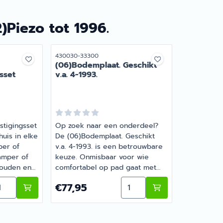
2)Piezo tot 1996.
Artikelnummer
430030-33300
(06)Bodemplaat. Geschikt
sset
v.a. 4-1993.
stigingsset
Op zoek naar een onderdeel?
uis in elke
De (06)Bodemplaat. Geschikt
per of
v.a. 4-1993. is een betrouwbare
camper of
keuze. Onmisbaar voor wie
houden en
comfortabel op pad gaat met
gen over
de camper of caravan. Bestel dit
uk groot model. Lengte 4,3cm.
ntal kiezen voor Truma Afvoerbevestigingsset SL3002 >
Aantal kiezen voor (06)Bod
Prijs: 77,95
€77,95
sema
onderdeel eenvoudig online bij
g met je
Barsema Recreatie, jouw
recreatiespecialist.