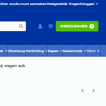
n
Over ons
Account aanmaken
Veelgestelde Vragen
Inloggen
WINKELWAGEN
0
Meer
air
Uitverkoop
Verlichting
Slapen
Gastechniek
ij vragen aub.