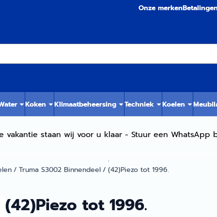
Onze merken
Betalinge
 Water
Koken
Klimaatbeheersing
Techniek
Koelen
Meubil
e vakantie staan wij voor u klaar - Stuur een WhatsApp b
.
elen
/
Truma S3002 Binnendeel
/
(42)Piezo tot 1996.
(42)Piezo tot 1996.