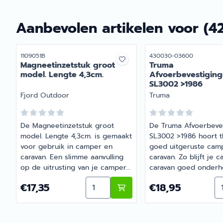
Aanbevolen artikelen voor
(4
Artikelnummer
Artikelnummer
1109051B
430030-03600
Magneetinzetstuk groot
Truma
model. Lengte 4,3cm.
Afvoerbevestiging
SL3002 >1986
Merk:
Merk:
Fjord Outdoor
Truma
De Magneetinzetstuk groot
De Truma Afvoerbeve
model. Lengte 4,3cm. is gemaakt
SL3002 >1986 hoort th
voor gebruik in camper en
goed uitgeruste cam
caravan. Een slimme aanvulling
caravan. Zo blijft je 
op de uitrusting van je camper
caravan goed onder
of caravan. Barsema Recreatie
compleet. Heb je vra
Aantal kiezen voor Magneetinzetst
Aa
Prijs: 17,35
Prijs: 18,95
€17,35
€18,95
levert camper-, caravan- en
de juiste keuze? Bar
campingonderdelen met
Recreatie denkt graa
deskundig advies.
mee.