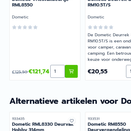
RML8550
RM10.5T/S
Merk:
Merk:
Dometic
Dometic
De Dometic Deurrek
RM10.5T/S is een ond
voor camper, caravan
camping. Een betrou
keuze voor onderwe
camping. Bij Barsema
Aantal kiezen voor Dometic Vriesv
Aa
Van 125,50 voor 121,74
Prijs: 20,55
€121,74
€20,55
specialist in camper-
€125,50
caravanonderdelen, v
juiste artikel met per
advies.
Alternatieve artikelen voor
Do
Artikelnummer
Artikelnummer
1133435
1133531
Dometic RML8330 Deurvak
Dometic RM8550
Hobby 314mm
Deurvergendeling 