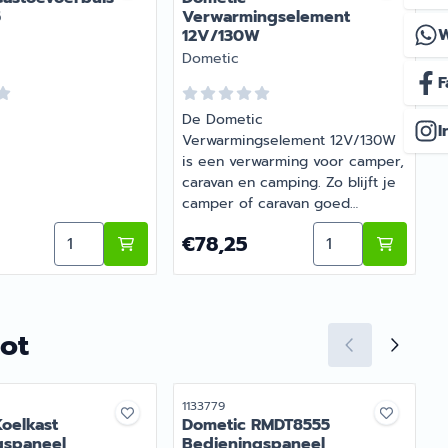
5
Verwarmingselement
12V/130W
Merk:
M
Dometic
F
De Dometic
I
Verwarmingselement 12V/130W
k
is een verwarming voor camper,
D
caravan en camping. Zo blijft je
camper of caravan goed
onderhouden en compleet. Bij
ic Gas Thermostaat RMDT 8555
Aantal kiezen voor Dometic Gastoevoerbuis RMD 
Aantal kiezen v
5
Prijs: 78,25
P
€78,25
Barsema Recreatie, specialist in
camper- en caravanonderdelen,
vind je het juiste artikel met
persoonlijk advies.
ot
r
Artikelnummer
A
1133779
1
oelkast
Dometic RMDT8555
gspaneel
Bedieningspaneel