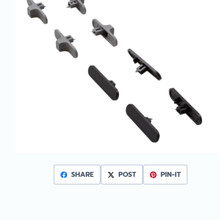
SHARE
POST
PIN-IT