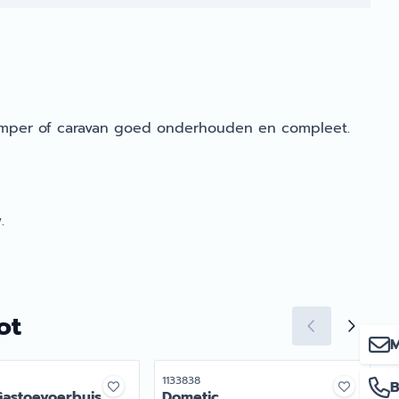
 camper of caravan goed onderhouden en compleet.
.
ot
M
r
Artikelnummer
A
1133838
1
B
Gastoevoerbuis
Dometic