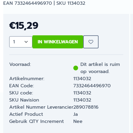
EAN 7332464496970 | SKU 1134032
€
15,29
IN WINKELWAGEN
Aantal
Voorraad:
Dit artikel is ruim
op voorraad.
Artikelnummer:
1134032
EAN Code:
7332464496970
SKU code:
1134032
SKU Navision
1134032
Artikel Nummer Leverancier
289078816
Actief Product
Ja
Gebruik QTY Increment
Nee