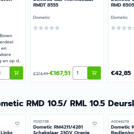
RMDT 8555
RMD 850
Merk:
Merk:
Dometic
Dometic
 Boven
erdeel
 en
wbare
g en op de
 Recreatie,
akdeurtje RML8550
ntal kiezen voor Dometic Deurrek Boven RM10.5T/S
Aantal kiezen voor Domet
Van 174,49 voor 167,51
Prijs: 42,8
€167,51
€42,85
 en
€174,49
ind je het
soonlijk
metic RMD 10.5/ RML 10.5 Deursl
Artikelnummer
Artikelnumme
1133073B
A0044276
Dometic RM4211/4281
Dometic K
Links
Schakelaar 230V Oranje
Bedienin