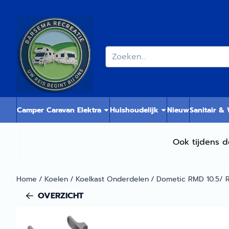
Cookievoorkeuren zijn momenteel gesloten.
Zoeken
Camper Caravan Elektra
Huishoudelijk
Nieuw
Sanitair &
Ook tijdens d
Home
/
Koelen
/
Koelkast Onderdelen
/
Dometic RMD 10.5/ R
OVERZICHT