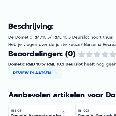
Beschrijving:
De Dometic RMD10.5/ RML 10.5 Deurslot hoort thuis 
Heb je vragen over de juiste keuze? Barsema Recrea
Beoordelingen: (0)
Dometic RMD 10.5/ RML 10.5 Deurslot
heeft nog geen
REVIEW PLAATSEN
Aanbevolen artikelen voor
Do
Artikelnummer
Artikelnummer
1133108
1134063
Dometic Vriesvakdeurtje
Dometic Deurrek 