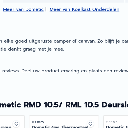
Meer van Dometic
|
Meer van Koelkast Onderdelen
in elke goed uitgeruste camper of caravan. Zo blijft je
tie denkt graag met je mee.
 reviews. Deel uw product ervaring en plaats een review
metic RMD 10.5/ RML 10.5 Deursl
Artikelnummer
Artikelnumme
1133825
1133789
Boven
Dometic Gas Thermostaat
Dometic 