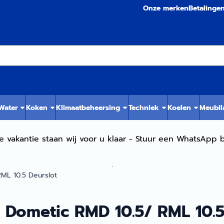
Onze merken
Betalinge
 Water
Koken
Klimaatbeheersing
Techniek
Koelen
Meubil
e vakantie staan wij voor u klaar - Stuur een WhatsApp b
.
ML 10.5 Deurslot
Dometic RMD 10.5/ RML 10.5