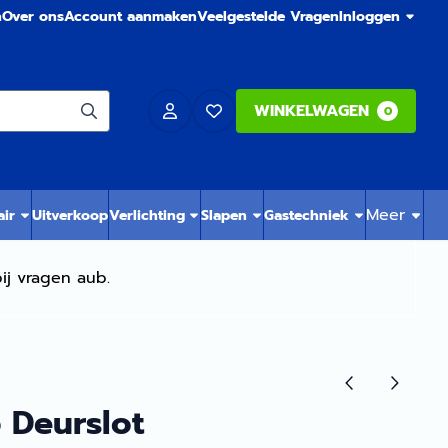
n
Over ons
Account aanmaken
Veelgestelde Vragen
Inloggen
WINKELWAGEN
0
Meer
air
Uitverkoop
Verlichting
Slapen
Gastechniek
ij vragen aub.
 Deurslot