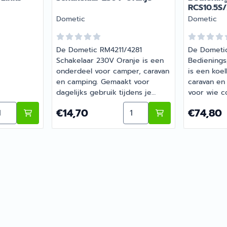
RCS10.5S
Merk:
Merk:
Dometic
Dometic
De Dometic RM4211/4281
De Dometic
Schakelaar 230V Oranje is een
Bedienings
onderdeel voor camper, caravan
is een koe
en camping. Gemaakt voor
caravan en
dagelijks gebruik tijdens je
voor wie c
vakanties en weekendtrips. Bij
gaat met d
330 Deurvak Hobby 314mm
ntal kiezen voor Dometic RM8550 Deurvergendeling Link
Aantal kiezen voor Domet
Prijs: 14,70
Prijs: 74,8
€14,70
€74,80
Barsema Recreatie, specialist in
Bij Barsema
camper- en caravanonderdelen,
in camper-
vind je het juiste artikel met
caravanond
persoonlijk advies.
juiste arti
advies.