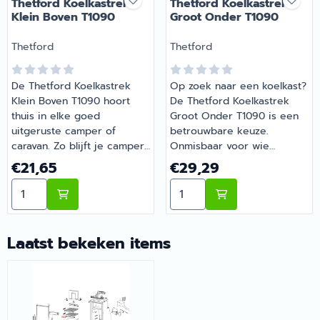
Thetford Koelkastrek
Thetford Koelkastrek
Klein Boven T1090
Groot Onder T1090
Merk:
Merk:
Thetford
Thetford
De Thetford Koelkastrek
Op zoek naar een koelkast?
Klein Boven T1090 hoort
De Thetford Koelkastrek
thuis in elke goed
Groot Onder T1090 is een
uitgeruste camper of
betrouwbare keuze.
caravan. Zo blijft je camper
Onmisbaar voor wie
of caravan goed
comfortabel op pad gaat
Prijs: 21,65
Prijs: 29,29
€21,65
€29,29
onderhouden en compleet.
met de camper of caravan.
Aantal kiezen voor Thetford Koelkastrek Klein Boven 
Aantal kiezen voor Thetfo
Heb je vragen over de
Bestel dit onderdeel
juiste keuze? Barsema
eenvoudig online bij
Recreatie denkt graag met
Barsema Recreatie, jouw
je mee.
recreatiespecialist.
Laatst bekeken items