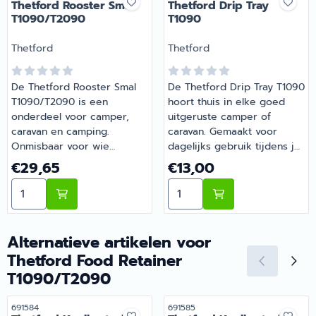
Thetford Rooster Smal
Thetford Drip Tray
T1090/T2090
T1090
Merk:
Merk:
Thetford
Thetford
De Thetford Rooster Smal
De Thetford Drip Tray T1090
T1090/T2090 is een
hoort thuis in elke goed
onderdeel voor camper,
uitgeruste camper of
caravan en camping.
caravan. Gemaakt voor
Onmisbaar voor wie
dagelijks gebruik tijdens je
comfortabel op pad gaat
vakanties en weekendtrips.
Prijs: 29,65
Prijs: 13,00
€29,65
€13,00
met de camper of caravan.
Heb je vragen over de
Aantal kiezen voor Thetford Rooster Smal T1090/T209
Aantal kiezen voor Thetfor
Bij Barsema Recreatie,
juiste keuze? Barsema
specialist in camper- en
Recreatie denkt graag met
caravanonderdelen, vind je
je mee.
het juiste artikel met
Alternatieve artikelen voor
persoonlijk advies.
Thetford Food Retainer
T1090/T2090
Artikelnummer
Artikelnummer
691584
691585