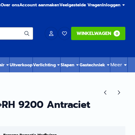
n
Over ons
Account aanmaken
Veelgestelde Vragen
Inloggen
WINKELWAGEN
0
Meer
air
Uitverkoop
Verlichting
Slapen
Gastechniek
+RH 9200 Antraciet