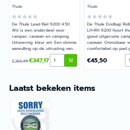
Merk:
Merk:
Thule
Thule
De Thule Lead Rail 9200 4.50
De Thule Eindkap Rol
Wit is een onderdeel voor
LH+RH 9200 hoort thu
camper, caravan en camping.
goed uitgeruste cam
Uitvoering: kleur wit. Een slimme
caravan. Onmisbaar v
aanvulling op de uitrusting van
comfortabel op pad 
je camper of caravan. Bij
de camper of caravan
Aantal kiezen voor Thule Lead Rail
Aa
Van 365,44 voor 347,17
Prijs: 45,50
€347,17
€45,50
Barsema Recreatie, specialist in
vragen over de juist
€365,44
camper- en caravanonderdelen,
Barsema Recreatie d
vind je het juiste artikel met
met je mee.
persoonlijk advies.
Laatst bekeken items