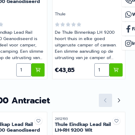
B
00 Geanodiseerd
Merk:
M
Thule
F
indkap Lead Rail
De Thule Binnenkap LH 9200
 Geanodiseerd is
hoort thuis in elke goed
I
eel voor camper,
uitgeruste camper of caravan.
 camping. Een slimme
Een slimme aanvulling op de
U
op de uitrusting van
uitrusting van je camper of
a
f caravan. Bij
caravan. Heb je vragen over de
j
e 9200 Endcap Main Housing 230V LH Geanodiseerd <202
Aantal kiezen voor Thule Eindkap Lead Rail LH+
Aantal kiezen vo
0
Prijs: 43,85
V
€43,85
reatie, specialist in
juiste keuze? Barsema Recreatie
B
 caravanonderdelen,
denkt graag met je mee.
 juiste artikel met
v
 advies.
p
00 Antraciet
r
Artikelnummer
A
2612193
2
dkap Lead Rail
Thule Eindkap Lead Rail
00 Geanodiseerd
LH+RH 9200 Wit