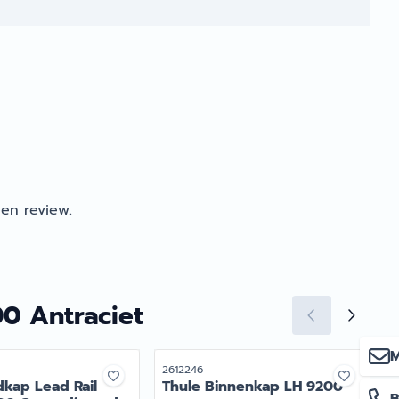
en review.
0 Antraciet
M
r
Artikelnummer
A
2612246
2
dkap Lead Rail
Thule Binnenkap LH 9200