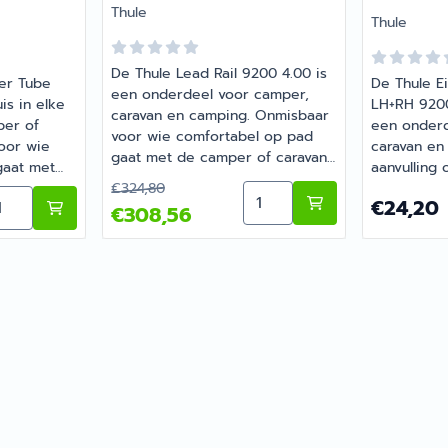
Merk:
Thule
Merk:
Thule
De Thule Lead Rail 9200 4.00 is
ler Tube
De Thule E
een onderdeel voor camper,
is in elke
LH+RH 9200
caravan en camping. Onmisbaar
per of
een onderd
voor wie comfortabel op pad
oor wie
caravan en
gaat met de camper of caravan.
gaat met
aanvulling 
Bij Barsema Recreatie, specialist
Van 324,80 voor 308,56
. Heb je
€324,80
je camper o
Aantal kiezen voor Thule 
 9200 4.50 Wit
ntal kiezen voor Thule Eindkap Roller Tube LH+RH 9200
in camper- en
Prijs: 24,2
€24,20
e keuze?
Barsema Rec
€308,56
caravanonderdelen, vind je het
enkt graag
camper- en
juiste artikel met persoonlijk
vind je het
advies.
persoonlijk