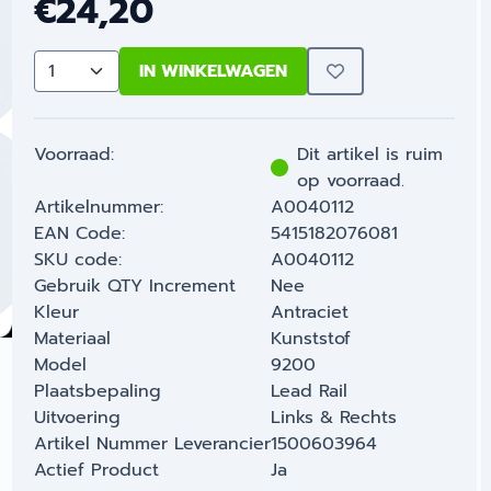
€
24,20
IN WINKELWAGEN
Aantal
Voorraad:
Dit artikel is ruim
op voorraad.
Artikelnummer:
A0040112
EAN Code:
5415182076081
SKU code:
A0040112
Gebruik QTY Increment
Nee
Kleur
Antraciet
Materiaal
Kunststof
Model
9200
Plaatsbepaling
Lead Rail
Uitvoering
Links & Rechts
Artikel Nummer Leverancier
1500603964
Actief Product
Ja