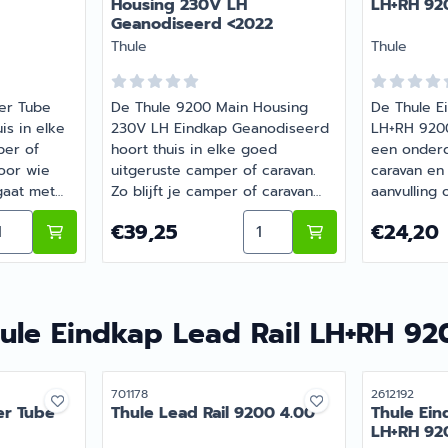
Housing 230V LH
LH+RH 92
Geanodiseerd <2022
Merk:
Merk:
Thule
Thule
ler Tube
De Thule 9200 Main Housing
De Thule E
is in elke
230V LH Eindkap Geanodiseerd
LH+RH 9200
per of
hoort thuis in elke goed
een onderd
oor wie
uitgeruste camper of caravan.
caravan en
gaat met
Zo blijft je camper of caravan
aanvulling 
. Heb je
goed onderhouden en
je camper o
 LH+RH 9200 Wit
ntal kiezen voor Thule Eindkap Roller Tube LH+RH 9200
Aantal kiezen voor Thul
Prijs: 39,25
Prijs: 24,2
€39,25
€24,20
e keuze?
compleet. Heb je vragen over
Barsema Rec
enkt graag
de juiste keuze? Barsema
camper- en
Recreatie denkt graag met je
vind je het
mee.
persoonlijk
ule Eindkap Lead Rail LH+RH 92
Artikelnummer
Artikelnumme
701178
2612192
er Tube
Thule Lead Rail 9200 4.00
Thule Ein
LH+RH 92