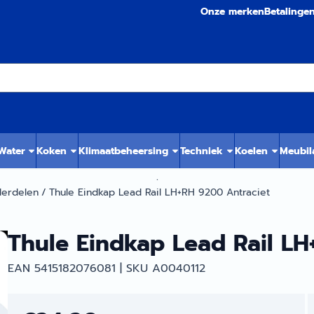
Onze merken
Betalinge
 Water
Koken
Klimaatbeheersing
Techniek
Koelen
Meubil
.
derdelen
/
Thule Eindkap Lead Rail LH+RH 9200 Antraciet
Thule Eindkap Lead Rail LH
EAN 5415182076081 | SKU A0040112