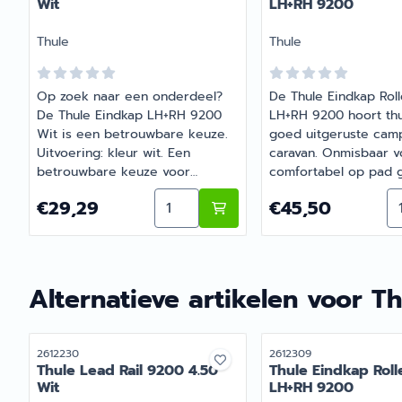
Wit
LH+RH 9200
Merk:
Merk:
Thule
Thule
Op zoek naar een onderdeel?
De Thule Eindkap Rol
De Thule Eindkap LH+RH 9200
LH+RH 9200 hoort thu
Wit is een betrouwbare keuze.
goed uitgeruste cam
Uitvoering: kleur wit. Een
caravan. Onmisbaar v
betrouwbare keuze voor
comfortabel op pad 
onderweg en op de camping.
de camper of caravan
Aantal kiezen voor Thule Eindkap
Aa
Prijs: 29,29
Prijs: 45,50
€29,29
€45,50
Bestel dit onderdeel eenvoudig
vragen over de juist
online bij Barsema Recreatie,
Barsema Recreatie d
jouw recreatiespecialist.
met je mee.
Alternatieve artikelen voor
Th
Artikelnummer
Artikelnummer
2612230
2612309
Thule Lead Rail 9200 4.50
Thule Eindkap Roll
Wit
LH+RH 9200