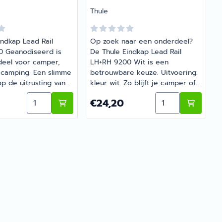
Merk:
M
Thule
indkap Lead Rail
Op zoek naar een onderdeel?
 Geanodiseerd is
De Thule Eindkap Lead Rail
eel voor camper,
LH+RH 9200 Wit is een
 camping. Een slimme
betrouwbare keuze. Uitvoering:
U
op de uitrusting van
kleur wit. Zo blijft je camper of
f caravan. Bij
caravan goed onderhouden en
Lead Rail 9200 4.00
Aantal kiezen voor Thule Eindkap Lead Rail LH+
Aantal kiezen vo
0
Prijs: 24,20
P
€24,20
reatie, specialist in
compleet. Bestel dit onderdeel
 caravanonderdelen,
eenvoudig online bij Barsema
o
 juiste artikel met
Recreatie, jouw
j
 advies.
recreatiespecialist.