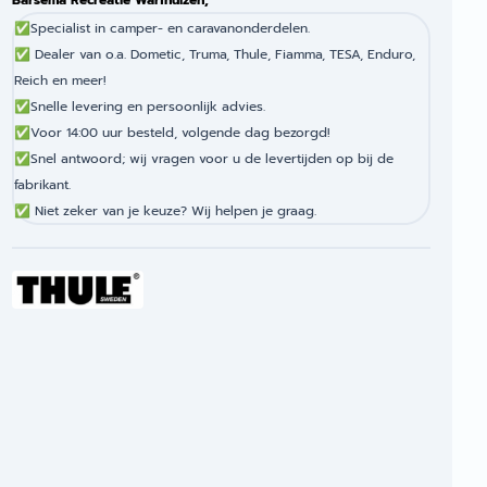
Barsema Recreatie Warfhuizen,
✅
Specialist in camper- en caravanonderdelen.
✅
Dealer van o.a. Dometic, Truma, Thule, Fiamma, TESA, Enduro,
Reich en meer!
✅
Snelle levering en persoonlijk advies.
✅
Voor 14:00 uur besteld, volgende dag bezorgd!
✅
Snel antwoord; wij vragen voor u de levertijden op bij de
fabrikant.
✅
Niet zeker van je keuze? Wij helpen je graag.