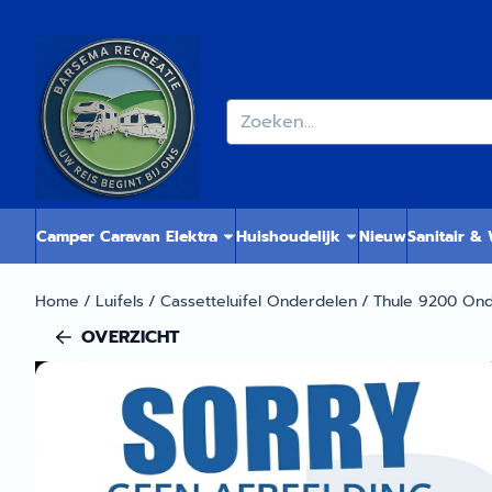
Cookievoorkeuren zijn momenteel gesloten.
Zoeken
Camper Caravan Elektra
Huishoudelijk
Nieuw
Sanitair &
Home
/
Luifels
/
Cassetteluifel Onderdelen
/
Thule 9200 On
OVERZICHT