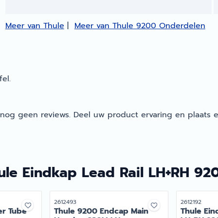
Meer van Thule
|
Meer van Thule 9200 Onderdelen
el.
 nog geen reviews. Deel uw product ervaring en plaats e
ule Eindkap Lead Rail LH+RH 920
Artikelnummer
Artikelnumme
2612493
2612192
er Tube
Thule 9200 Endcap Main
Thule Ein