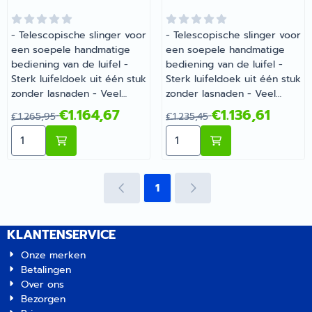
- Telescopische slinger voor
- Telescopische slinger voor
een soepele handmatige
een soepele handmatige
bediening van de luifel -
bediening van de luifel -
Sterk luifeldoek uit één stuk
Sterk luifeldoek uit één stuk
zonder lasnaden - Veel
zonder lasnaden - Veel
voertuigspecifieke adapters
voertuigspecifieke adapters
Van 1 265,95 voor 1 164,67
Van 1 235,45 voor 1 136,61
€1.164,67
€1.136,61
€1.265,95
€1.235,45
leverbaar | Dometic PR
leverbaar | Dometic PR
Aantal kiezen voor Dometic PR 2000 400 Wit-Horizon 
Aantal kiezen voor Dometi
2000 400 Wit-Horizon Grey
2000 375 Wit-Horizon Grey
| Artikelnummer 2625024
| Artikelnummer 2625023
1
KLANTENSERVICE
Onze merken
Betalingen
Over ons
Bezorgen