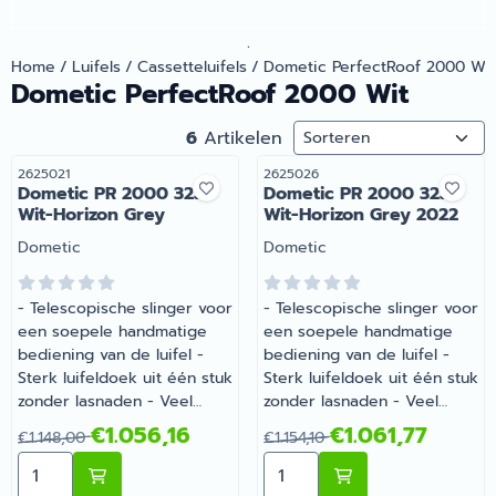
.
Home
/
Luifels
/
Cassetteluifels
/
Dometic PerfectRoof 2000 Wit
Dometic PerfectRoof 2000 Wit
Sorteermethode
6
Artikelen
Artikelnummer
Artikelnummer
2625021
2625026
Dometic PR 2000 325
Dometic PR 2000 325
Wit-Horizon Grey
Wit-Horizon Grey 2022
Merk:
Merk:
Dometic
Dometic
- Telescopische slinger voor
- Telescopische slinger voor
een soepele handmatige
een soepele handmatige
bediening van de luifel -
bediening van de luifel -
Sterk luifeldoek uit één stuk
Sterk luifeldoek uit één stuk
zonder lasnaden - Veel
zonder lasnaden - Veel
voertuigspecifieke adapters
voertuigspecifieke adapters
Van 1 148,00 voor 1 056,16
Van 1 154,10 voor 1 061,77
€1.056,16
€1.061,77
€1.148,00
€1.154,10
leverbaar | Dometic PR
leverbaar | Dometic PR
Aantal kiezen voor Dometic PR 2000 325 Wit-Horizon 
Aantal kiezen voor Dometi
2000 325 Wit-Horizon Grey
2000 325 Wit-Horizon Grey
| Artikelnummer 2625021
2022 | Artikelnummer