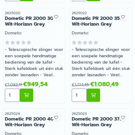
2625026
Artikelnummer
Artikelnummer
2625020
2625022
Dometic PR 2000 300
Dometic PR 2000 350
Wit-Horizon Grey
Wit-Horizon Grey
Merk:
Merk:
Dometic
Dometic
- Telescopische slinger voor
- Telescopische slinger voor
een soepele handmatige
een soepele handmatige
bediening van de luifel -
bediening van de luifel -
Sterk luifeldoek uit één stuk
Sterk luifeldoek uit één stuk
zonder lasnaden - Veel
zonder lasnaden - Veel
voertuigspecifieke adapters
voertuigspecifieke adapters
Van 1 032,11 voor 949,54
Van 1 174,45 voor 1 080,49
€949,54
€1.080,49
€1.032,11
€1.174,45
leverbaar | Dometic PR
leverbaar | Dometic PR
Aantal kiezen voor Dometic PR 2000 300 Wit-Horizon 
Aantal kiezen voor Dometi
2000 300 Wit-Horizon Grey
2000 350 Wit-Horizon Grey
| Artikelnummer 2625020
| Artikelnummer 2625022
Artikelnummer
Artikelnummer
2625024
2625023
Dometic PR 2000 400
Dometic PR 2000 375
Wit-Horizon Grey
Wit-Horizon Grey
Merk:
Merk:
Dometic
Dometic