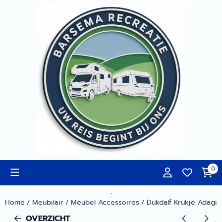
Cookievoorkeuren zijn momenteel gesloten.
0
.
Home
/
Meubilair
/
Meubel Accessoires
/
Dukdalf Krukje Adagi
OVERZICHT