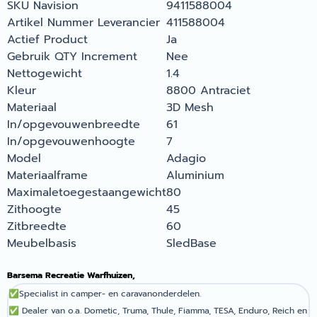
SKU Navision
9411588004
Artikel Nummer Leverancier
411588004
Actief Product
Ja
Gebruik QTY Increment
Nee
Nettogewicht
1.4
Kleur
8800 Antraciet
Materiaal
3D Mesh
In/opgevouwenbreedte
61
In/opgevouwenhoogte
7
Model
Adagio
Materiaalframe
Aluminium
Maximaletoegestaangewicht
80
Zithoogte
45
Zitbreedte
60
Meubelbasis
SledBase
Barsema Recreatie Warfhuizen,
✅
Specialist in camper- en caravanonderdelen.
✅
Dealer van o.a. Dometic, Truma, Thule, Fiamma, TESA, Enduro, Reich en