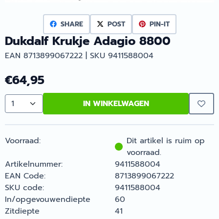
SHARE
POST
PIN-IT
Dukdalf Krukje Adagio 8800
EAN 8713899067222 | SKU 9411588004
€
64,95
IN WINKELWAGEN
Aantal
Voorraad:
Dit artikel is ruim op
voorraad.
Artikelnummer:
9411588004
EAN Code:
8713899067222
SKU code:
9411588004
In/opgevouwendiepte
60
Zitdiepte
41