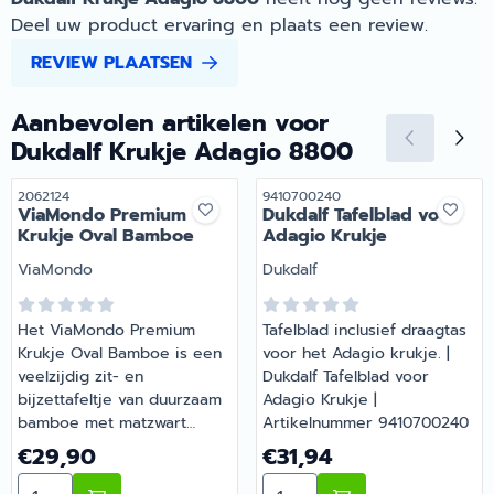
Deel uw product ervaring en plaats een review.
REVIEW PLAATSEN
Aanbevolen artikelen voor
Dukdalf Krukje Adagio 8800
Artikelnummer
Artikelnummer
2062124
9410700240
ViaMondo Premium
Dukdalf Tafelblad voor
Krukje Oval Bamboe
Adagio Krukje
Merk:
Merk:
ViaMondo
Dukdalf
Het ViaMondo Premium
Tafelblad inclusief draagtas
Krukje Oval Bamboe is een
voor het Adagio krukje. |
veelzijdig zit- en
Dukdalf Tafelblad voor
bijzettafeltje van duurzaam
Adagio Krukje |
bamboe met matzwart
Artikelnummer 9410700240
onderstel. Compact
Prijs: 29,90
Prijs: 31,94
€29,90
€31,94
inklapbaar en perfect voor
Aantal kiezen voor ViaMondo Premium Krukje Oval Ba
Aantal kiezen voor Dukdalf
picknick, strand of camping