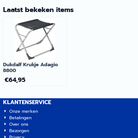
praktisch. | ViaMondo
worden gekozen. De
Premium Koeltasje tbv
maximale belasting is 180
Laatst bekeken items
Rubro | Artikelnummer
kg. Ingeklapt heeft de kruk
2062291
een afmeting van 6.5x25cm.
| Trigano Kruk Uittrekbaar |
Artikelnummer 2063009
Dukdalf Krukje Adagio
8800
€
64,95
KLANTENSERVICE
Onze merken
Betalingen
Over ons
Bezorgen
Privacy