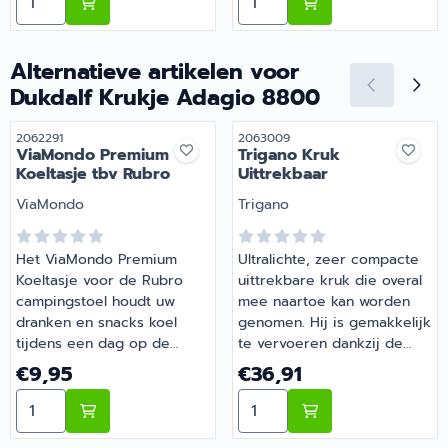
— sluit naadloos aan bij de
ViaMondo bamboe serie. |
Artikelnummer 2062124
Alternatieve artikelen voor
Dukdalf Krukje Adagio 8800
Artikelnummer
Artikelnummer
2062291
2063009
ViaMondo Premium
Trigano Kruk
Koeltasje tbv Rubro
Uittrekbaar
Merk:
Merk:
ViaMondo
Trigano
Het ViaMondo Premium
Ultralichte, zeer compacte
Koeltasje voor de Rubro
uittrekbare kruk die overal
campingstoel houdt uw
mee naartoe kan worden
dranken en snacks koel
genomen. Hij is gemakkelijk
tijdens een dag op de
te vervoeren dankzij de
camping. Speciaal
handige draagriem.
Prijs: 9,95
Prijs: 36,91
€9,95
€36,91
ontworpen als accessoire
Opgebouwd uit meerdere
Aantal kiezen voor ViaMondo Premium Koeltasje tbv R
Aantal kiezen voor Trigano
voor de bijbehorende
kunststof ringen waarmee
campingstoel. Compact en
de gewenste hoogte kan