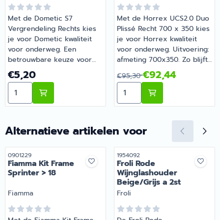
Met de Dometic S7
Met de Horrex UCS2.0 Duo
Vergrendeling Rechts kies
Plissé Recht 700 x 350 kies
je voor Dometic kwaliteit
je voor Horrex kwaliteit
voor onderweg. Een
voor onderweg. Uitvoering:
betrouwbare keuze voor
afmeting 700x350. Zo blijft
onderweg en op de
je camper of caravan goed
Prijs: 5,20
Van 95,30 voor 92,44
€5,20
€92,44
€95,30
camping. Barsema
onderhouden en compleet.
Aantal kiezen voor Dometic S7 Vergrendeling Rechts
Aantal kiezen voor Horrex
Recreatie levert camper-,
Barsema Recreatie levert
caravan- en
camper-, caravan- en
campingonderdelen met
campingonderdelen met
deskundig advies.
deskundig advies.
Alternatieve artikelen voor
Artikelnummer
Artikelnummer
0901229
1954092
Fiamma Kit Frame
Froli Rode
Sprinter > 18
Wijnglashouder
Beige/Grijs a 2st
Merk:
Merk:
Fiamma
Froli