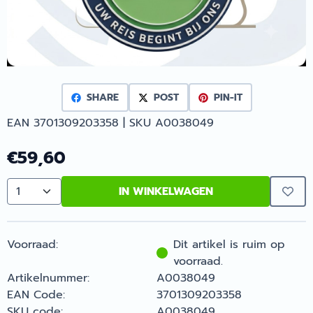
SHARE
POST
PIN-IT
EAN 3701309203358 | SKU A0038049
€
59,60
IN WINKELWAGEN
Aantal
Voorraad:
Dit artikel is ruim op
voorraad.
Artikelnummer:
A0038049
EAN Code:
3701309203358
SKU code:
A0038049