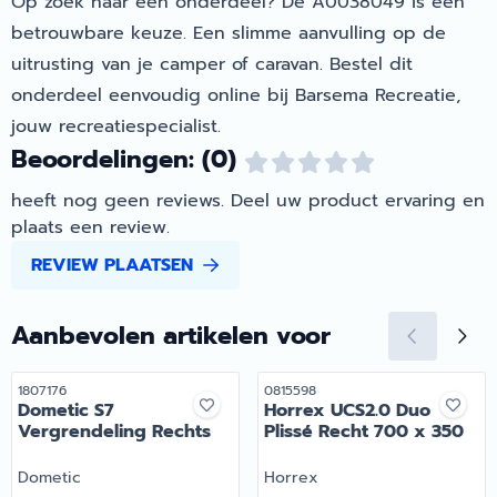
Op zoek naar een onderdeel? De A0038049 is een
betrouwbare keuze. Een slimme aanvulling op de
uitrusting van je camper of caravan. Bestel dit
onderdeel eenvoudig online bij Barsema Recreatie,
jouw recreatiespecialist.
Beoordelingen: (0)
heeft nog geen reviews. Deel uw product ervaring en
plaats een review.
REVIEW PLAATSEN
Aanbevolen artikelen voor
Artikelnummer
Artikelnummer
1807176
0815598
Dometic S7
Horrex UCS2.0 Duo
Vergrendeling Rechts
Plissé Recht 700 x 350
Merk:
Merk:
Dometic
Horrex