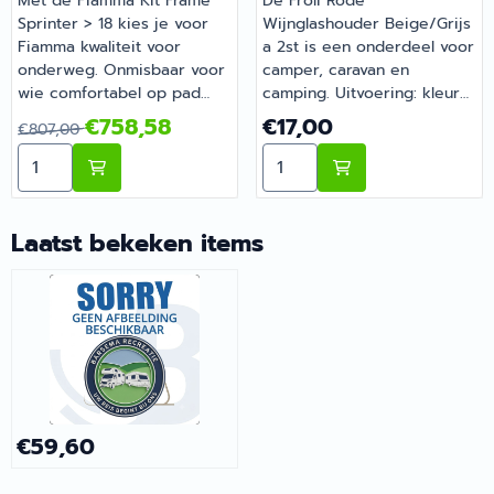
Met de Fiamma Kit Frame
De Froli Rode
Sprinter > 18 kies je voor
Wijnglashouder Beige/Grijs
Fiamma kwaliteit voor
a 2st is een onderdeel voor
onderweg. Onmisbaar voor
camper, caravan en
wie comfortabel op pad
camping. Uitvoering: kleur
gaat met de camper of
grijs, 2 stuks. Een
Van 807,00 voor 758,58
Prijs: 17,00
€758,58
€17,00
€807,00
caravan. Barsema Recreatie
betrouwbare keuze voor
Aantal kiezen voor Fiamma Kit Frame Sprinter > 18
Aantal kiezen voor Froli R
levert camper-, caravan- en
onderweg en op de
campingonderdelen met
camping. Bij Barsema
deskundig advies.
Recreatie, specialist in
camper- en
Laatst bekeken items
caravanonderdelen, vind je
het juiste artikel met
persoonlijk advies.
€
59,60