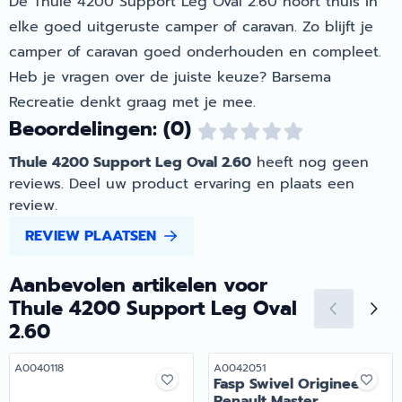
De Thule 4200 Support Leg Oval 2.60 hoort thuis in
elke goed uitgeruste camper of caravan. Zo blijft je
camper of caravan goed onderhouden en compleet.
Heb je vragen over de juiste keuze? Barsema
Recreatie denkt graag met je mee.
Beoordelingen: (0)
Thule 4200 Support Leg Oval 2.60
heeft nog geen
reviews. Deel uw product ervaring en plaats een
review.
REVIEW PLAATSEN
Aanbevolen artikelen voor
Thule 4200 Support Leg Oval
2.60
Artikelnummer
Artikelnummer
A0040118
A0042051
Fasp Swivel Origineel
Renault Master