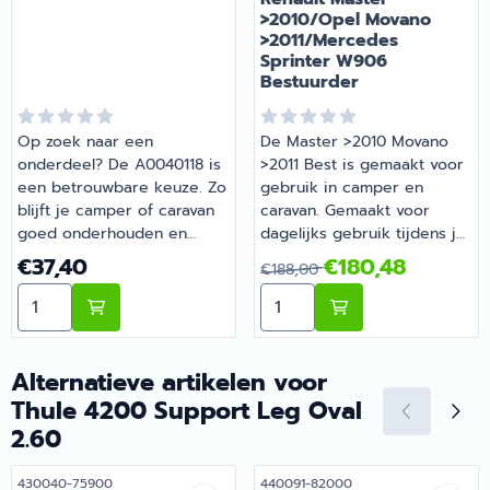
>2010/Opel Movano
>2011/Mercedes
Sprinter W906
Bestuurder
Op zoek naar een
De Master >2010 Movano
onderdeel? De A0040118 is
>2011 Best is gemaakt voor
een betrouwbare keuze. Zo
gebruik in camper en
blijft je camper of caravan
caravan. Gemaakt voor
goed onderhouden en
dagelijks gebruik tijdens je
compleet. Bestel dit
vakanties en weekendtrips.
Prijs: 37,40
Van 188,00 voor 180,48
€37,40
€180,48
€188,00
onderdeel eenvoudig online
Barsema Recreatie levert
Aantal kiezen voor
Aantal kiezen voor Fasp S
bij Barsema Recreatie, jouw
camper-, caravan- en
recreatiespecialist.
campingonderdelen met
deskundig advies.
Alternatieve artikelen voor
Thule 4200 Support Leg Oval
2.60
Artikelnummer
Artikelnummer
430040-75900
440091-82000