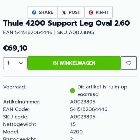
SHARE
POST
PIN-IT
Thule 4200 Support Leg Oval 2.60
EAN 5415182064446 | SKU A0023895
€
69,10
IN WINKELWAGEN
Aantal
Voorraad:
Dit artikel is ruim op
voorraad.
Artikelnummer:
A0023895
EAN Code:
5415182064446
SKU code:
A0023895
Nettogewicht
1.5
Model
4200
Brutogewicht
2