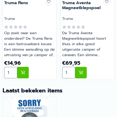
Truma flens
Truma Aventa
Magneetklepspoel
Merk:
Merk:
Truma
Truma
Op zoek naar een
De Truma Aventa
onderdeel? De Truma flens
Magneetklepspoel hoort
is een betrouwbare keuze.
thuis in elke goed
Een slimme aanvulling op de
uitgeruste camper of
uitrusting van je camper of
caravan. Een slimme
caravan. Bestel dit
aanvulling op de uitrusting
Prijs: 14,96
Prijs: 69,95
€14,96
€69,95
onderdeel eenvoudig online
van je camper of caravan.
Aantal kiezen voor Truma flens
Aantal kiezen voor Truma
bij Barsema Recreatie, jouw
Heb je vragen over de
recreatiespecialist.
juiste keuze? Barsema
Recreatie denkt graag met
je mee.
Laatst bekeken items