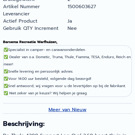
Artikel Nummer
1500603627
Leverancier
Actief Product
Ja
Gebruik QTY Increment
Nee
Barsema Recreatie Warfhuizen,
✅
Specialist in camper- en caravanonderdelen.
✅
Dealer van o.a. Dometic, Truma, Thule, Fiamma, TESA, Enduro, Reich en
meer!
✅
Snelle levering en persoonlijk advies.
✅
Voor 14:00 uur besteld, volgende dag bezorgd!
✅
Snel antwoord; wij vragen voor u de levertijden op bij de fabrikant.
✅
Niet zeker van je keuze? Wij helpen je graag.
Meer van Nieuw
Beschrijving: