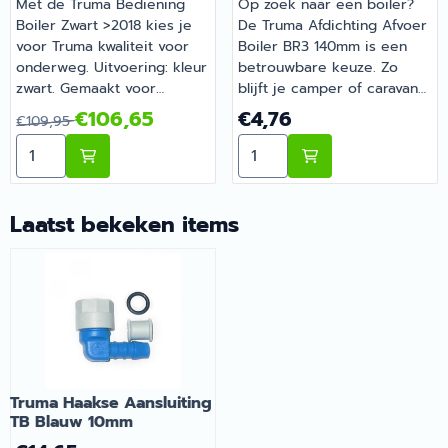
Met de Truma Bediening
Op zoek naar een boiler?
Boiler Zwart >2018 kies je
De Truma Afdichting Afvoer
voor Truma kwaliteit voor
Boiler BR3 140mm is een
onderweg. Uitvoering: kleur
betrouwbare keuze. Zo
zwart. Gemaakt voor
blijft je camper of caravan
dagelijks gebruik tijdens je
goed onderhouden en
Van 109,95 voor 106,65
Prijs: 4,76
€106,65
€4,76
€109,95
vakanties en weekendtrips.
compleet. Bestel dit
Aantal kiezen voor Truma Bediening Boiler Zwart >201
Aantal kiezen voor Truma 
Barsema Recreatie levert
onderdeel eenvoudig online
camper-, caravan- en
bij Barsema Recreatie, jouw
campingonderdelen met
recreatiespecialist.
deskundig advies.
Laatst bekeken items
Truma Haakse Aansluiting
TB Blauw 10mm