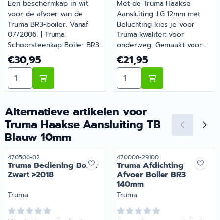
Een beschermkap in wit
Met de Truma Haakse
voor de afvoer van de
Aansluiting J.G 12mm met
Truma BR3-boiler. Vanaf
Beluchting kies je voor
07/2006. | Truma
Truma kwaliteit voor
Schoorsteenkap Boiler BR3
onderweg. Gemaakt voor
Wit | Artikelnummer 470122-
dagelijks gebruik tijdens je
Prijs: 30,95
Prijs: 21,95
€30,95
€21,95
01
vakanties en weekendtrips.
Aantal kiezen voor Truma Schoorsteenkap Boiler BR3 W
Aantal kiezen voor Truma 
Barsema Recreatie levert
camper-, caravan- en
campingonderdelen met
deskundig advies.
Alternatieve artikelen voor
Truma Haakse Aansluiting TB
Blauw 10mm
Artikelnummer
Artikelnummer
470500-02
470000-29100
Truma Bediening Boiler
Truma Afdichting
Zwart >2018
Afvoer Boiler BR3
140mm
Merk:
Merk:
Truma
Truma