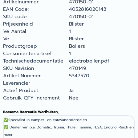
Artikelnummer:
470150-01
EAN Code:
4052816020143
SKU code:
470150-01
Prijseenheid
Blister
Ve Aantal
1
Ve
Blister
Productgroep
Boilers
Consumentenartikel
1
Technischedocumentatie
electroboiler.pdf
SKU Navision
470149
Artikel Nummer
5347570
Leverancier
Actief Product
Ja
Gebruik QTY Increment
Nee
Barsema Recreatie Warfhuizen,
✅
Specialist in camper- en caravanonderdelen.
✅
Dealer van o.a. Dometic, Truma, Thule, Fiamma, TESA, Enduro, Reich en
meer!