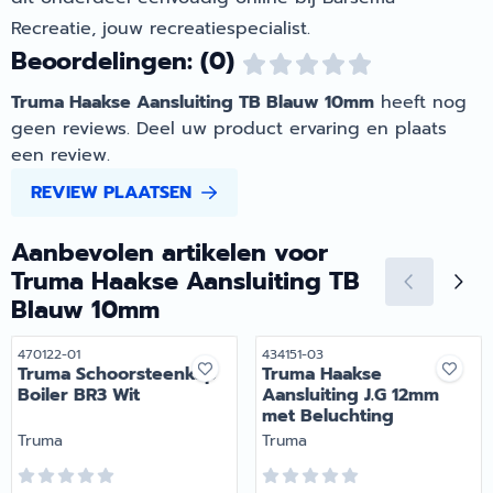
Recreatie, jouw recreatiespecialist.
Beoordelingen: (0)
Truma Haakse Aansluiting TB Blauw 10mm
heeft nog
geen reviews. Deel uw product ervaring en plaats
een review.
REVIEW PLAATSEN
Aanbevolen artikelen voor
Truma Haakse Aansluiting TB
Blauw 10mm
Artikelnummer
Artikelnummer
470122-01
434151-03
Truma Schoorsteenkap
Truma Haakse
Boiler BR3 Wit
Aansluiting J.G 12mm
met Beluchting
Merk:
Merk:
Truma
Truma