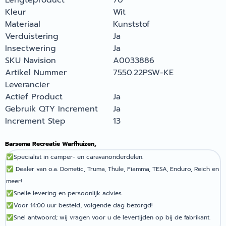
Lengteproduct
70
Kleur
Wit
Materiaal
Kunststof
Verduistering
Ja
Insectwering
Ja
SKU Navision
A0033886
Artikel Nummer
7550.22PSW-KE
Leverancier
Actief Product
Ja
Gebruik QTY Increment
Ja
Increment Step
13
Barsema Recreatie Warfhuizen,
✅
Specialist in camper- en caravanonderdelen.
✅
Dealer van o.a. Dometic, Truma, Thule, Fiamma, TESA, Enduro, Reich en
meer!
✅
Snelle levering en persoonlijk advies.
✅
Voor 14:00 uur besteld, volgende dag bezorgd!
✅
Snel antwoord; wij vragen voor u de levertijden op bij de fabrikant.