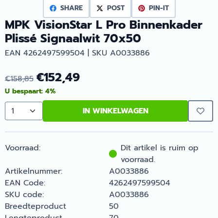
SHARE
POST
PIN-IT
MPK VisionStar L Pro Binnenkader
Plissé Signaalwit 70x50
EAN 4262497599504 | SKU A0033886
€
152,49
€
158,85
U bespaart:
4
%
IN WINKELWAGEN
Aantal
Voorraad:
Dit artikel is ruim op
voorraad.
Artikelnummer:
A0033886
EAN Code:
4262497599504
SKU code:
A0033886
Breedteproduct
50