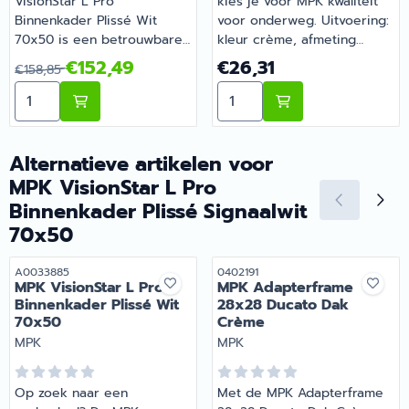
VisionStar L Pro
kies je voor MPK kwaliteit
Binnenkader Plissé Wit
voor onderweg. Uitvoering:
70x50 is een betrouwbare
kleur crème, afmeting
keuze. Uitvoering: kleur wit,
28x28. Gemaakt voor
Van 158,85 voor 152,49
Prijs: 26,31
€152,49
€26,31
€158,85
afmeting 70x50. Zo blijft je
dagelijks gebruik tijdens je
Aantal kiezen voor MPK VisionStar L Pro Binnenkader 
Aantal kiezen voor MPK A
camper of caravan goed
vakanties en weekendtrips.
onderhouden en compleet.
Barsema Recreatie levert
Bestel dit onderdeel
camper-, caravan- en
eenvoudig online bij
campingonderdelen met
Alternatieve artikelen voor
Barsema Recreatie, jouw
deskundig advies.
MPK VisionStar L Pro
recreatiespecialist.
Binnenkader Plissé Signaalwit
70x50
Artikelnummer
Artikelnummer
A0033885
0402191
MPK VisionStar L Pro
MPK Adapterframe
Binnenkader Plissé Wit
28x28 Ducato Dak
70x50
Crème
Merk:
Merk:
MPK
MPK
Op zoek naar een
Met de MPK Adapterframe