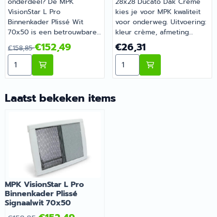
onderdeel? De MPK
28x28 Ducato Dak Crème
VisionStar L Pro
kies je voor MPK kwaliteit
Binnenkader Plissé Wit
voor onderweg. Uitvoering:
70x50 is een betrouwbare
kleur crème, afmeting
keuze. Uitvoering: kleur wit,
28x28. Gemaakt voor
Van 158,85 voor 152,49
Prijs: 26,31
€152,49
€26,31
€158,85
afmeting 70x50. Zo blijft je
dagelijks gebruik tijdens je
Aantal kiezen voor MPK VisionStar L Pro Binnenkader 
Aantal kiezen voor MPK A
camper of caravan goed
vakanties en weekendtrips.
onderhouden en compleet.
Barsema Recreatie levert
Bestel dit onderdeel
camper-, caravan- en
eenvoudig online bij
campingonderdelen met
Laatst bekeken items
Barsema Recreatie, jouw
deskundig advies.
recreatiespecialist.
MPK VisionStar L Pro
Binnenkader Plissé
Signaalwit 70x50