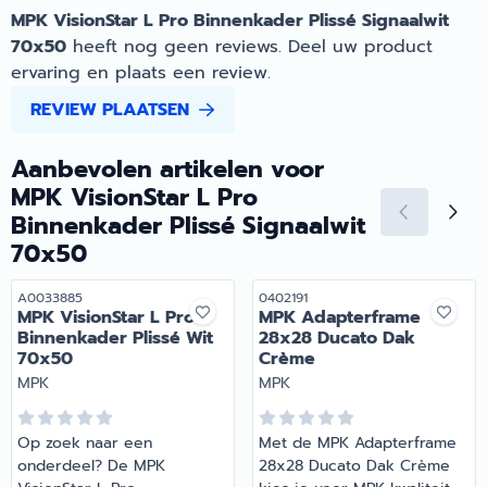
MPK VisionStar L Pro Binnenkader Plissé Signaalwit
70x50
heeft nog geen reviews. Deel uw product
ervaring en plaats een review.
REVIEW PLAATSEN
Aanbevolen artikelen voor
MPK VisionStar L Pro
Binnenkader Plissé Signaalwit
70x50
Artikelnummer
Artikelnummer
A0033885
0402191
MPK VisionStar L Pro
MPK Adapterframe
Binnenkader Plissé Wit
28x28 Ducato Dak
70x50
Crème
Merk:
Merk:
MPK
MPK
Op zoek naar een
Met de MPK Adapterframe
onderdeel? De MPK
28x28 Ducato Dak Crème