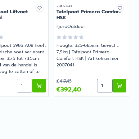
r
Artikelnummer
A
2007041
poot Liftvoet
Tafelpoot Primero Comfort
d
HSK
Merk:
M
FjordOutdoor
I
elpoot 5986 A08 heeft
Hoogte: 325-685mm Gewicht:
D
pische voet varierent
7,9kg | Tafelpoot Primero
an 35.5 tot 73.5cm.
Comfort HSK | Artikelnummer
c
 van de handel is
2007041
og te zetten of te
n. Het frame voor het
B
5 voor 403,21
Van 417,45 voor 392,40
€417,45
poot Primero Comfort HVD
Aantal kiezen voor Ilse Tafelpoot Liftvoet Schuifbl
Aantal kiezen vo
.5cm
s verschuifbaar van
€392,40
echts.
v
p