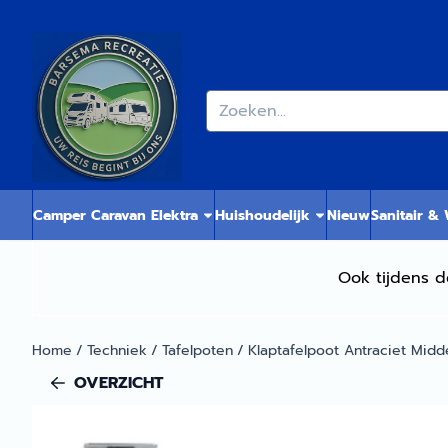
Cookievoorkeuren zijn momenteel gesloten.
Zoeken
Camper Caravan Elektra
Huishoudelijk
Nieuw
Sanitair &
Ook tijdens d
Home
/
Techniek
/
Tafelpoten
/
Klaptafelpoot Antraciet Mid
OVERZICHT