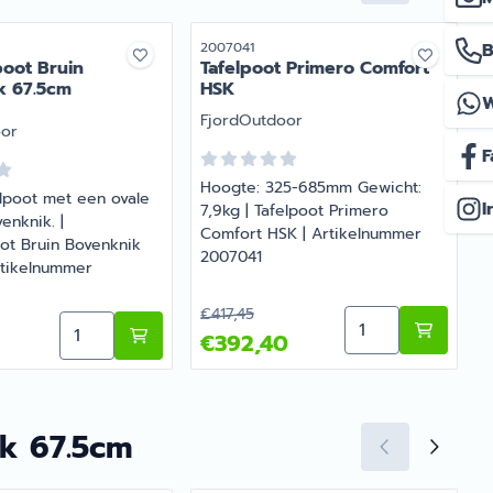
r
Artikelnummer
A
2007041
B
poot Bruin
Tafelpoot Primero Comfort
k 67.5cm
HSK
Merk:
M
FjordOutdoor
oor
F
Hoogte: 325-685mm Gewicht:
elpoot met een ovale
I
7,9kg | Tafelpoot Primero
7
enknik. |
Comfort HSK | Artikelnummer
oot Bruin Bovenknik
2007041
rtikelnummer
Van 417,45 voor 392,40
€417,45
felpoot Liftvoet Schuifblad
Aantal kiezen vo
Aantal kiezen voor Klaptafelpoot Bruin Bovenknik
5
€392,40
ik 67.5cm