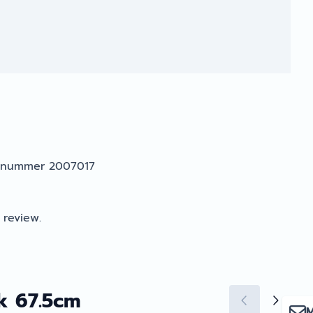
kelnummer 2007017
 review.
k 67.5cm
M