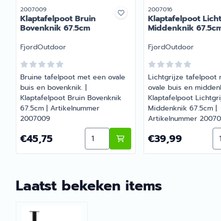
Artikelnummer
Artikelnummer
2007009
2007016
Klaptafelpoot Bruin
Klaptafelpoot Licht
Bovenknik 67.5cm
Middenknik 67.5c
Merk:
Merk:
FjordOutdoor
FjordOutdoor
Bruine tafelpoot met een ovale
Lichtgrijze tafelpoot
buis en bovenknik. |
ovale buis en middenk
Klaptafelpoot Bruin Bovenknik
Klaptafelpoot Lichtgri
67.5cm | Artikelnummer
Middenknik 67.5cm |
2007009
Artikelnummer 20070
Aantal kiezen voor Klaptafelpoot 
Aa
Prijs: 45,75
Prijs: 39,99
€45,75
€39,99
Laatst bekeken items