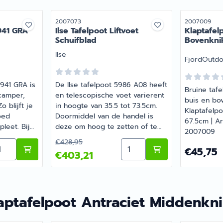
Artikelnummer
Artikelnumme
2007073
2007009
6941 GRA
Ilse Tafelpoot Liftvoet
Klaptafel
Schuifblad
Bovenkni
Merk:
Ilse
Merk:
FjordOutd
6941 GRA is
De Ilse tafelpoot 5986 A08 heeft
Bruine taf
camper,
en telescopische voet varierent
buis en bov
 blijft je
in hoogte van 35.5 tot 73.5cm.
Klaptafelp
oed
Doormiddel van de handel is
67.5cm | A
leet. Bij
deze om hoog te zetten of te
2007009
ecialist in
laten zakken. Het frame voor het
05,73
Van 428,95 voor 403,21
€428,95
ero Comfort HPG
ntal kiezen voor Ilse Uitdraaivoet 6941 GRA
Aantal kiezen voor Ilse Ta
nderdelen,
tafelblad is verschuifbaar van
Prijs: 45,7
€45,75
€403,21
ikel met
links naar rechts.
aptafelpoot Antraciet Middenkn