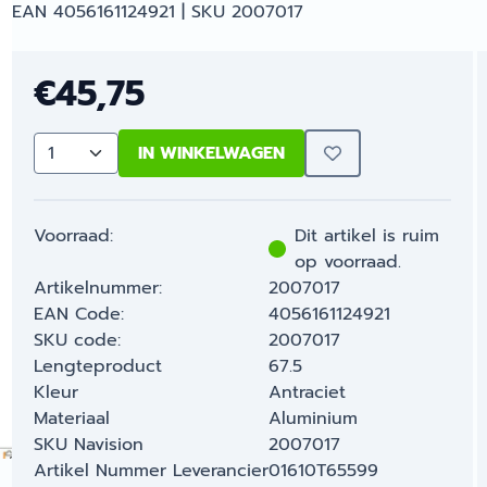
EAN 4056161124921 | SKU 2007017
€
45,75
IN WINKELWAGEN
Aantal
Voorraad:
Dit artikel is ruim
op voorraad.
Artikelnummer:
2007017
EAN Code:
4056161124921
SKU code:
2007017
Lengteproduct
67.5
Kleur
Antraciet
Materiaal
Aluminium
SKU Navision
2007017
Artikel Nummer Leverancier
01610T65599