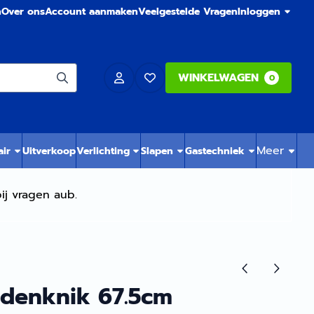
n
Over ons
Account aanmaken
Veelgestelde Vragen
Inloggen
WINKELWAGEN
0
Meer
air
Uitverkoop
Verlichting
Slapen
Gastechniek
ij vragen aub.
ddenknik 67.5cm