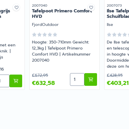
Artikelnummer
Artikelnumme
2007040
2007073
grijs
Tafelpoot Primero Comfort
Ilse Tafel
m
HVD
Schuifbla
Merk:
Merk:
FjordOutdoor
Ilse
Hoogte: 350-710mm Gewicht:
De Ilse taf
 met een
12,3kg | Tafelpoot Primero
en telesco
nik. |
Comfort HVD | Artikelnummer
in hoogte v
js
2007040
Doormiddel
deze om ho
16
laten zakke
Van 672,95 voor 632,58
Van 428,9
€672,95
€428,95
Aantal kiezen voor Tafel
Bruin Bovenknik 67.5cm
ntal kiezen voor Klaptafelpoot Lichtgrijs Middenknik 67
tafelblad i
€632,58
€403,21
links naar r