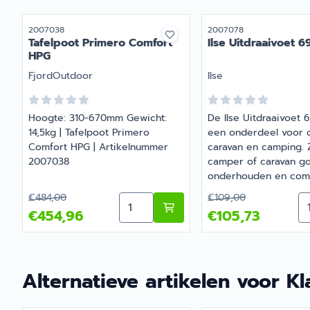
Artikelnummer
Artikelnummer
2007038
2007078
Tafelpoot Primero Comfort
Ilse Uitdraaivoet 
HPG
Merk:
Merk:
FjordOutdoor
Ilse
Hoogte: 310-670mm Gewicht:
De Ilse Uitdraaivoet 
14,5kg | Tafelpoot Primero
een onderdeel voor 
Comfort HPG | Artikelnummer
caravan en camping. Zo
2007038
camper of caravan g
onderhouden en comp
Barsema Recreatie, sp
Van 484,00 voor 454,96
Van 109,00 voor 1
€484,00
€109,00
Aantal kiezen voor Tafelpoot Prim
Aa
camper- en caravano
€454,96
€105,73
vind je het juiste art
persoonlijk advies.
Alternatieve artikelen voor
Kl