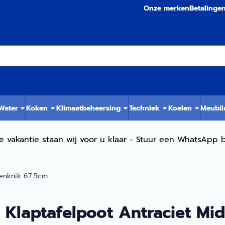
Onze merken
Betalinge
 Water
Koken
Klimaatbeheersing
Techniek
Koelen
Meubil
e vakantie staan wij voor u klaar - Stuur een WhatsApp b
.
denknik 67.5cm
Klaptafelpoot Antraciet Mi