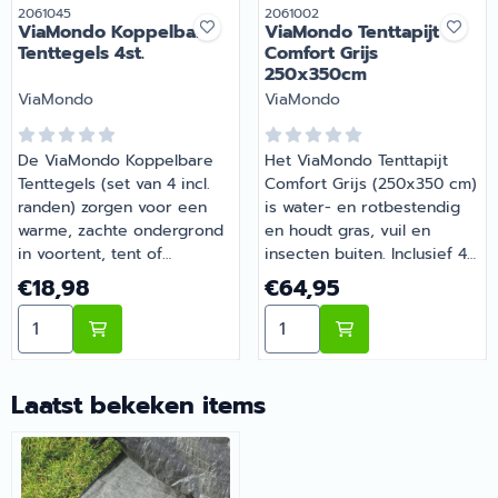
Artikelnummer
Artikelnummer
2061045
2061002
ViaMondo Koppelbare
ViaMondo Tenttapijt
Tenttegels 4st.
Comfort Grijs
250x350cm
Merk:
Merk:
ViaMondo
ViaMondo
De ViaMondo Koppelbare
Het ViaMondo Tenttapijt
Tenttegels (set van 4 incl.
Comfort Grijs (250x350 cm)
randen) zorgen voor een
is water- en rotbestendig
warme, zachte ondergrond
en houdt gras, vuil en
in voortent, tent of
insecten buiten. Inclusief 4
speelruimte. Laten gras
oogjes en opbergtas.
Prijs: 18,98
Prijs: 64,95
€18,98
€64,95
ademen, eenvoudig te
Praktisch en duurzaam voor
Aantal kiezen voor ViaMondo Koppelbare Tenttegels 4s
Aantal kiezen voor ViaMon
koppelen en lichtgewicht.
elke camping. | ViaMondo
Kan op maat worden
Tenttapijt Comfort Grijs
gemaakt door meerdere
250x350cm | Artikelnummer
sets te combineren. |
2061002
Laatst bekeken items
ViaMondo Koppelbare
Tenttegels 4st. |
Artikelnummer 2061045