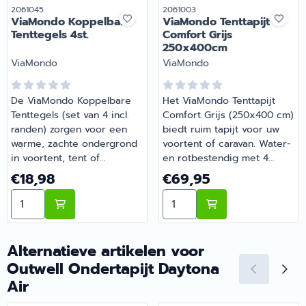
Artikelnummer
Artikelnummer
2061045
2061003
ViaMondo Koppelbare
ViaMondo Tenttapijt
Tenttegels 4st.
Comfort Grijs
250x400cm
Merk:
Merk:
ViaMondo
ViaMondo
De ViaMondo Koppelbare
Het ViaMondo Tenttapijt
Tenttegels (set van 4 incl.
Comfort Grijs (250x400 cm)
randen) zorgen voor een
biedt ruim tapijt voor uw
warme, zachte ondergrond
voortent of caravan. Water-
in voortent, tent of
en rotbestendig met 4
speelruimte. Laten gras
bevestigingsoogjes en
Prijs: 18,98
Prijs: 69,95
€18,98
€69,95
ademen, eenvoudig te
opbergtas — een solide en
Aantal kiezen voor ViaMondo Koppelbare Tenttegels 4s
Aantal kiezen voor ViaMon
koppelen en lichtgewicht.
betaalbare keuze voor de
Kan op maat worden
camping. | ViaMondo
gemaakt door meerdere
Tenttapijt Comfort Grijs
sets te combineren. |
250x400cm | Artikelnummer
Alternatieve artikelen voor
ViaMondo Koppelbare
2061003
Outwell Ondertapijt Daytona
Tenttegels 4st. |
Air
Artikelnummer 2061045