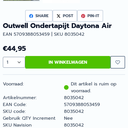
SHARE
POST
PIN-IT
Outwell Ondertapijt Daytona Air
EAN 5709388053459 | SKU 8035042
€
44,95
IN WINKELWAGEN
Aantal
Voorraad:
Dit artikel is ruim op
voorraad.
Artikelnummer:
8035042
EAN Code:
5709388053459
SKU code:
8035042
Gebruik QTY Increment
Nee
SKU Navision
8035042