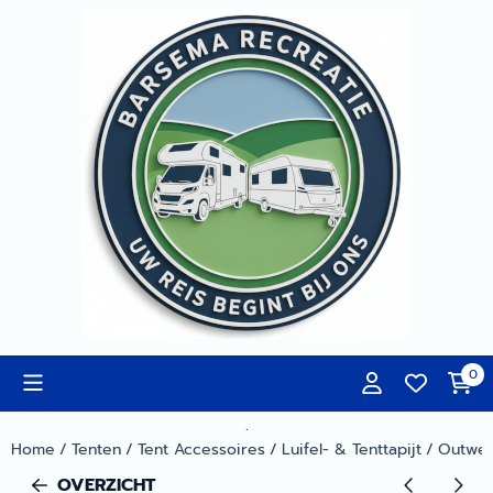
Cookievoorkeuren zijn momenteel gesloten.
0
.
Home
/
Tenten
/
Tent Accessoires
/
Luifel- & Tenttapijt
/
Outwell
OVERZICHT